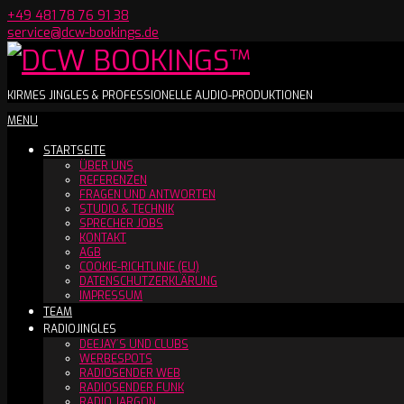
Skip
+49 481 78 76 91 38
to
service@dcw-bookings.de
content
DCW
KIRMES JINGLES & PROFESSIONELLE AUDIO-PRODUKTIONEN
Secondary
MENU
BOOKINGS™
Navigation
STARTSEITE
Menu
ÜBER UNS
REFERENZEN
FRAGEN UND ANTWORTEN
STUDIO & TECHNIK
SPRECHER JOBS
KONTAKT
AGB
COOKIE-RICHTLINIE (EU)
DATENSCHUTZERKLÄRUNG
IMPRESSUM
TEAM
RADIOJINGLES
DEEJAY´S UND CLUBS
WERBESPOTS
RADIOSENDER WEB
RADIOSENDER FUNK
RADIO JARGON