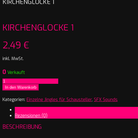
KIRCHENGLOCKE 1
KIRCHENGLOCKE 1
2,49
€
inkl. MwSt.
0
Verkauft
Kirchenglocke
1
In den Warenkorb
Menge
Kategorien:
Einzelne Jingles für Schausteller
,
SFX Sounds
Beschreibung
Rezensionen (0)
BESCHREIBUNG