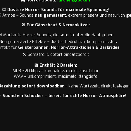
👻
Horror Sound
:
Kirchenglocke 1
💥
Düstere Horror-Sounds für maximale Spannung!
 & Atmos – Sounds
neu gemastert
, extrem präsent und natürlich
ge
🎡
Für Gänsehaut & Nervenkitzel:
 Markante Horror-Sounds, die sofort unter die Haut gehen
 Neu gemasterte Effekte – düster, bedrohlich, kompromisslos
rfekt für
Geisterbahnen, Horror-Attraktionen & Darkrides
🛠️ Gemafrei & sofort einsatzbereit
💾
Enthält 2 Dateien:
MP3 320 kbps – kompakt & direkt einsetzbar
WAV – unkomprimiert, maximale Klangtiefe
Bezahlung sofort downloadbar
– keine Wartezeit, direkt loslegen
r Sound ein Schocker – bereit für echte Horror-Atmosphäre!