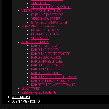
JINGLEPAKETE
SCHAUSTELLER SPARPAKETE
VIDEOS FÜR SCHAUSTELLER
CLIPS UND IMAGEFILME
VIDEO SHOWOPENER
START STOP ANIMATIONEN
STREAMER UND GAMER
DONATIONS MOVIES
FAIRGROUND ONLINE
SPARPAKETE
WEB RADIO JINGLES
RADIO GAMESHOWS
RADIO JINGLE ALBEN
RADIO JINGLES SPARPAKETE
RADIO HOOKPROMOS
RADIO KIRMES JINGLES
RADIO JINGLES COMEDY
RADIO MUSIKBETTEN
RADIO SHOW OPENER
RADIO JINGLES EINZELNE TRACKS
RADIO WEIHNACHTSJINGLES
RADIOTRAILER / WERBETRAILER
MUSICSTORE
GESCHENKE GUTSCHEINE
WARENKORB
LOGIN / MEIN KONTO