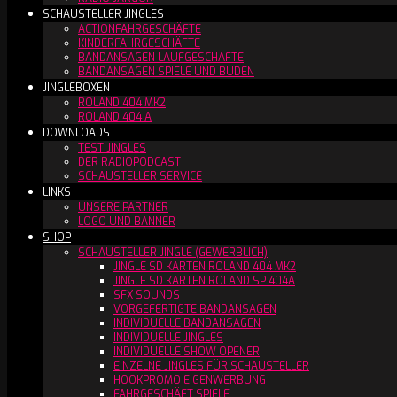
SCHAUSTELLER JINGLES
ACTIONFAHRGESCHÄFTE
KINDERFAHRGESCHÄFTE
BANDANSAGEN LAUFGESCHÄFTE
BANDANSAGEN SPIELE UND BUDEN
JINGLEBOXEN
ROLAND 404 MK2
ROLAND 404 A
DOWNLOADS
TEST JINGLES
DER RADIOPODCAST
SCHAUSTELLER SERVICE
LINKS
UNSERE PARTNER
LOGO UND BANNER
SHOP
SCHAUSTELLER JINGLE (GEWERBLICH)
JINGLE SD KARTEN ROLAND 404 MK2
JINGLE SD KARTEN ROLAND SP 404A
SFX SOUNDS
VORGEFERTIGTE BANDANSAGEN
INDIVIDUELLE BANDANSAGEN
INDIVIDUELLE JINGLES
INDIVIDUELLE SHOW OPENER
EINZELNE JINGLES FÜR SCHAUSTELLER
HOOKPROMO EIGENWERBUNG
FAHRGESCHÄFT SPIELE