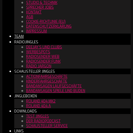
STUDIO & TECHNIK
SPRECHER JOBS
KONTAKT
AGB
COOKIE-RICHTLINIE (EU)
DATENSCHUTZERKLÄRUNG
IMPRESSUM
TEAM
RADIOJINGLES
DEEJAY´S UND CLUBS
WERBESPOTS
RADIOSENDER WEB
RADIOSENDER FUNK
RADIO JARGON
SCHAUSTELLER JINGLES
ACTIONFAHRGESCHÄFTE
KINDERFAHRGESCHÄFTE
BANDANSAGEN LAUFGESCHÄFTE
BANDANSAGEN SPIELE UND BUDEN
JINGLEBOXEN
ROLAND 404 MK2
ROLAND 404 A
DOWNLOADS
TEST JINGLES
DER RADIOPODCAST
SCHAUSTELLER SERVICE
LINKS