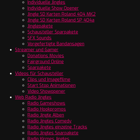
Individuelle Jingles
Individuelle Show Opener
Jingle SD Karten Roland 404 MK2
Jingle SD Karten Roland SP 404a
Jinglepakete
Schausteller Sparpakete
SFX Sounds
Vorgefertigte Bandansagen
Streamer und Gamer
Donations Movies
Fairground Online
Sparpakete
Videos für Schausteller
Clips und Imagefilme
Start Stop Animationen
Video Showopener
Web Radio Jingles
Radio Gameshows
Radio Hookpromos
Radio Jingle Alben
Radio Jingles Comedy
Radio Jingles einzelne Tracks
Radio Jingles Sparpakete
Radio Kirmes Jingles