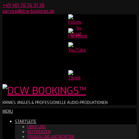
Skip
+49 481 78 76 91 38
to
service@dcw-bookings.de
content
Set
Youtube
Channel
ID
DCW
KIRMES JINGLES & PROFESSIONELLE AUDIO-PRODUKTIONEN
Secondary
MENU
BOOKINGS™
Navigation
STARTSEITE
Menu
ÜBER UNS
REFERENZEN
FRAGEN UND ANTWORTEN