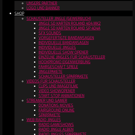
UNSERE PARTNER
LOGO UND BANNER
SHOP
SCHAUSTELLER JINGLE (GEWERBLICH)
JINGLE SD KARTEN ROLAND 404 MK2
JINGLE SD KARTEN ROLAND SP 404A
SFX SOUNDS
VORGEFERTIGTE BANDANSAGEN
INDIVIDUELLE BANDANSAGEN
INDIVIDUELLE JINGLES
INDIVIDUELLE SHOW OPENER
EINZELNE JINGLES FÜR SCHAUSTELLER
HOOKPROMO EIGENWERBUNG
FAHRGESCHÄFT SPIELE
JINGLEPAKETE
SCHAUSTELLER SPARPAKETE
VIDEOS FÜR SCHAUSTELLER
CLIPS UND IMAGEFILME
VIDEO SHOWOPENER
START STOP ANIMATIONEN
STREAMER UND GAMER
DONATIONS MOVIES
FAIRGROUND ONLINE
SPARPAKETE
WEB RADIO JINGLES
RADIO GAMESHOWS
RADIO JINGLE ALBEN
RADIO JINGLES SPARPAKETE