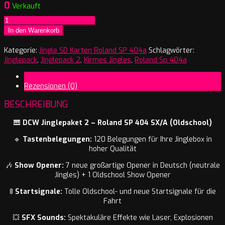
0
Verkauft
R
-
In den Warenkorb
Jinglepack
2
Kategorie:
Jingle SD Karten Roland SP 404a
Schlagwörter:
Menge
Jinglepack
,
Jinglepack 2
,
Kirmes Jingles
,
Roland Sp 404a
Beschreibung
Rezensionen (0)
BESCHREIBUNG
🎹
DCW Jinglepaket 2 – Roland SP 404 SX/A (Oldschool)
🔹
Tastenbelegungen:
120 Belegungen für Ihre Jinglebox in
hoher Qualität
🎶
Show Opener:
7 neue großartige Opener in Deutsch (neutrale
Jingles) + 1 Oldschool Show Opener
🚦
Startsignale:
Tolle Oldschool- und neue Startsignale für die
Fahrt
💥
SFX Sounds:
Spektakuläre Effekte wie Laser, Explosionen