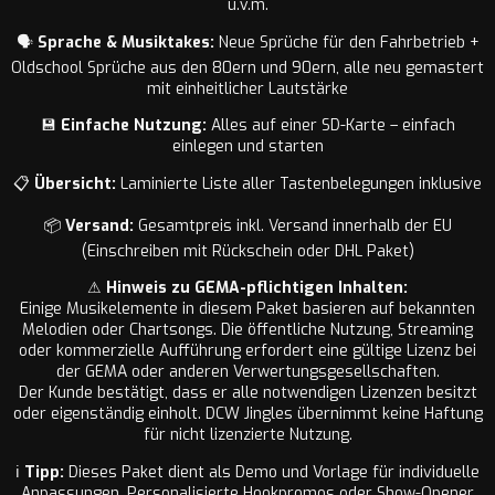
u.v.m.
🗣️
Sprache & Musiktakes:
Neue Sprüche für den Fahrbetrieb +
Oldschool Sprüche aus den 80ern und 90ern, alle neu gemastert
mit einheitlicher Lautstärke
💾
Einfache Nutzung:
Alles auf einer SD-Karte – einfach
einlegen und starten
📋
Übersicht:
Laminierte Liste aller Tastenbelegungen inklusive
📦
Versand:
Gesamtpreis inkl. Versand innerhalb der EU
(Einschreiben mit Rückschein oder DHL Paket)
⚠
Hinweis zu GEMA-pflichtigen Inhalten:
Einige Musikelemente in diesem Paket basieren auf bekannten
Melodien oder Chartsongs. Die öffentliche Nutzung, Streaming
oder kommerzielle Aufführung erfordert eine gültige Lizenz bei
der GEMA oder anderen Verwertungsgesellschaften.
Der Kunde bestätigt, dass er alle notwendigen Lizenzen besitzt
oder eigenständig einholt. DCW Jingles übernimmt keine Haftung
für nicht lizenzierte Nutzung.
ℹ
Tipp:
Dieses Paket dient als Demo und Vorlage für individuelle
Anpassungen. Personalisierte Hookpromos oder Show-Opener