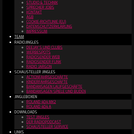
STUDIO & TECHNIK
SPRECHER JOBS
KONTAKT
AGB
COOKIE-RICHTLINIE (EU)
DATENSCHUTZERKLÄRUNG
IMPRESSUM
TEAM
RADIOJINGLES
DEEJAY´S UND CLUBS
WERBESPOTS
RADIOSENDER WEB
RADIOSENDER FUNK
RADIO JARGON
SCHAUSTELLER JINGLES
ACTIONFAHRGESCHÄFTE
KINDERFAHRGESCHÄFTE
BANDANSAGEN LAUFGESCHÄFTE
BANDANSAGEN SPIELE UND BUDEN
JINGLEBOXEN
ROLAND 404 MK2
ROLAND 404 A
DOWNLOADS
TEST JINGLES
DER RADIOPODCAST
SCHAUSTELLER SERVICE
LINKS