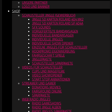
UNSERE PARTNER
LOGO UND BANNER
SHOP
SCHAUSTELLER JINGLE (GEWERBLICH)
JINGLE SD KARTEN ROLAND 404 MK2
JINGLE SD KARTEN ROLAND SP 404A
SFX SOUNDS
VORGEFERTIGTE BANDANSAGEN
INDIVIDUELLE BANDANSAGEN
INDIVIDUELLE JINGLES
INDIVIDUELLE SHOW OPENER
EINZELNE JINGLES FÜR SCHAUSTELLER
HOOKPROMO EIGENWERBUNG
FAHRGESCHÄFT SPIELE
JINGLEPAKETE
SCHAUSTELLER SPARPAKETE
VIDEOS FÜR SCHAUSTELLER
CLIPS UND IMAGEFILME
VIDEO SHOWOPENER
START STOP ANIMATIONEN
STREAMER UND GAMER
DONATIONS MOVIES
FAIRGROUND ONLINE
SPARPAKETE
WEB RADIO JINGLES
RADIO GAMESHOWS
RADIO JINGLE ALBEN
RADIO JINGLES SPARPAKETE