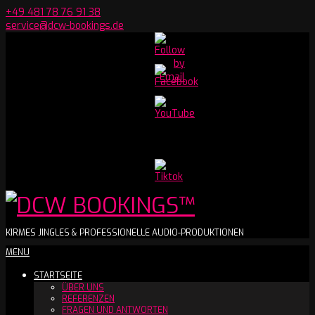
Skip
+49 481 78 76 91 38
to
service@dcw-bookings.de
content
Set
Youtube
Channel
ID
DCW
KIRMES JINGLES & PROFESSIONELLE AUDIO-PRODUKTIONEN
Secondary
MENU
BOOKINGS™
Navigation
STARTSEITE
Menu
ÜBER UNS
REFERENZEN
FRAGEN UND ANTWORTEN