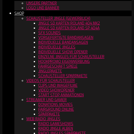
UNSERE PARTNER
LOGO UND BANNER
SHOP
SCHAUSTELLER JINGLE (GEWERBLICH)
JINGLE SD KARTEN ROLAND 404 MK2
JINGLE SD KARTEN ROLAND SP 404A
SFX SOUNDS
VORGEFERTIGTE BANDANSAGEN
INDIVIDUELLE BANDANSAGEN
INDIVIDUELLE JINGLES
INDIVIDUELLE SHOW OPENER
EINZELNE JINGLES FÜR SCHAUSTELLER
HOOKPROMO EIGENWERBUNG
FAHRGESCHÄFT SPIELE
JINGLEPAKETE
SCHAUSTELLER SPARPAKETE
VIDEOS FÜR SCHAUSTELLER
CLIPS UND IMAGEFILME
VIDEO SHOWOPENER
START STOP ANIMATIONEN
STREAMER UND GAMER
DONATIONS MOVIES
FAIRGROUND ONLINE
SPARPAKETE
WEB RADIO JINGLES
RADIO GAMESHOWS
RADIO JINGLE ALBEN
RADIO JINGLES SPARPAKETE