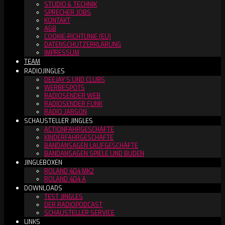
STUDIO & TECHNIK
SPRECHER JOBS
KONTAKT
AGB
COOKIE-RICHTLINIE (EU)
DATENSCHUTZERKLÄRUNG
IMPRESSUM
TEAM
RADIOJINGLES
DEEJAY´S UND CLUBS
WERBESPOTS
RADIOSENDER WEB
RADIOSENDER FUNK
RADIO JARGON
SCHAUSTELLER JINGLES
ACTIONFAHRGESCHÄFTE
KINDERFAHRGESCHÄFTE
BANDANSAGEN LAUFGESCHÄFTE
BANDANSAGEN SPIELE UND BUDEN
JINGLEBOXEN
ROLAND 404 MK2
ROLAND 404 A
DOWNLOADS
TEST JINGLES
DER RADIOPODCAST
SCHAUSTELLER SERVICE
LINKS