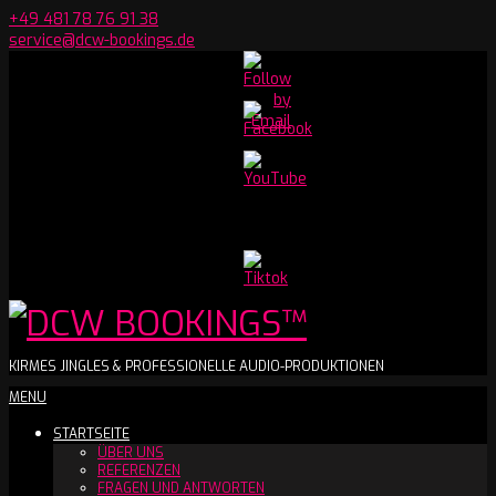
Skip
+49 481 78 76 91 38
to
service@dcw-bookings.de
content
Set
Youtube
Channel
ID
DCW
KIRMES JINGLES & PROFESSIONELLE AUDIO-PRODUKTIONEN
Secondary
MENU
BOOKINGS™
Navigation
STARTSEITE
Menu
ÜBER UNS
REFERENZEN
FRAGEN UND ANTWORTEN