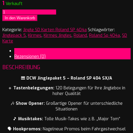
1
Verkauft
R
-
In den Warenkorb
Jinglepack
5
Kategorie:
Jingle SD Karten Roland SP 404a
Schlagwörter:
Menge
Jinglepack 5
,
Kirmes
,
Kirmes Jingles
,
Roland
,
Roland Sp 404a
,
SD
Karte
Beschreibung
Rezensionen (0)
BESCHREIBUNG
🎹
DCW Jinglepaket 5 – Roland SP 404 SX/A
🔹
Tastenbelegungen:
120 Belegungen für Ihre Jinglebox in
hoher Qualität
🎶
Show Opener:
Großartige Opener für unterschiedliche
Situationen
🎵
Musiktakes:
Tolle Musik-Takes wie z. B. „Major Tom“
🗣️
Hookpromos:
Nagelneue Promos beim Fahrgastwechsel