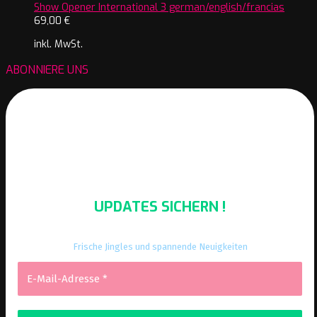
Show Opener International 3 german/english/francias
69,00
€
inkl. MwSt.
ABONNIERE UNS
UPDATES SICHERN !
Frische Jingles und spannende Neuigkeiten