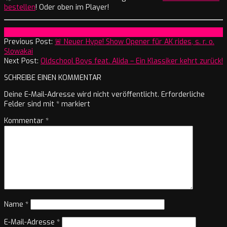
bestellen
! Oder oben im Player!
2026-
On:
3. Juni 2026
06-
Previous Post:
🚨 Neuer Hype! Show Opener für AK rides, s. r. o.
03
Slowakai
Next Post:
Oldschool Boys feat. Alida – Ein Klassiker kehrt zurück!
SCHREIBE EINEN KOMMENTAR
Deine E-Mail-Adresse wird nicht veröffentlicht.
Erforderliche
Felder sind mit
*
markiert
Kommentar
*
Name
*
E-Mail-Adresse
*