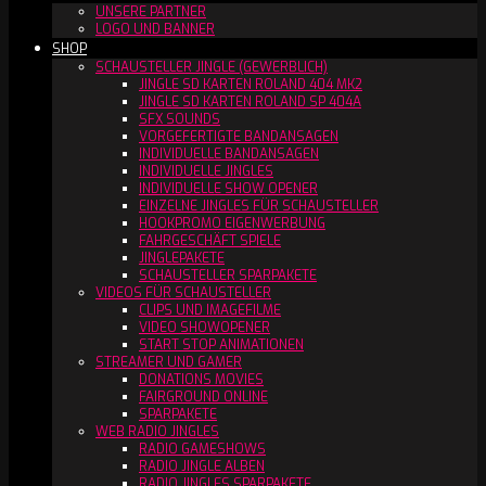
UNSERE PARTNER
LOGO UND BANNER
SHOP
SCHAUSTELLER JINGLE (GEWERBLICH)
JINGLE SD KARTEN ROLAND 404 MK2
JINGLE SD KARTEN ROLAND SP 404A
SFX SOUNDS
VORGEFERTIGTE BANDANSAGEN
INDIVIDUELLE BANDANSAGEN
INDIVIDUELLE JINGLES
INDIVIDUELLE SHOW OPENER
EINZELNE JINGLES FÜR SCHAUSTELLER
HOOKPROMO EIGENWERBUNG
FAHRGESCHÄFT SPIELE
JINGLEPAKETE
SCHAUSTELLER SPARPAKETE
VIDEOS FÜR SCHAUSTELLER
CLIPS UND IMAGEFILME
VIDEO SHOWOPENER
START STOP ANIMATIONEN
STREAMER UND GAMER
DONATIONS MOVIES
FAIRGROUND ONLINE
SPARPAKETE
WEB RADIO JINGLES
RADIO GAMESHOWS
RADIO JINGLE ALBEN
RADIO JINGLES SPARPAKETE