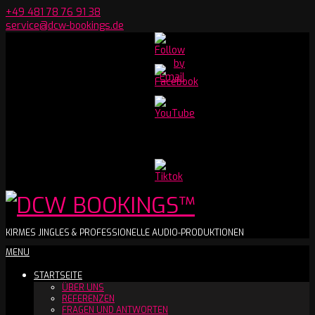
Skip
+49 481 78 76 91 38
to
service@dcw-bookings.de
content
Set
Youtube
Channel
ID
DCW
KIRMES JINGLES & PROFESSIONELLE AUDIO-PRODUKTIONEN
Secondary
MENU
BOOKINGS™
Navigation
STARTSEITE
Menu
ÜBER UNS
REFERENZEN
FRAGEN UND ANTWORTEN