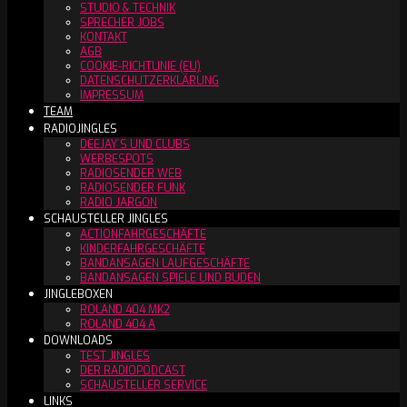
STUDIO & TECHNIK
SPRECHER JOBS
KONTAKT
AGB
COOKIE-RICHTLINIE (EU)
DATENSCHUTZERKLÄRUNG
IMPRESSUM
TEAM
RADIOJINGLES
DEEJAY´S UND CLUBS
WERBESPOTS
RADIOSENDER WEB
RADIOSENDER FUNK
RADIO JARGON
SCHAUSTELLER JINGLES
ACTIONFAHRGESCHÄFTE
KINDERFAHRGESCHÄFTE
BANDANSAGEN LAUFGESCHÄFTE
BANDANSAGEN SPIELE UND BUDEN
JINGLEBOXEN
ROLAND 404 MK2
ROLAND 404 A
DOWNLOADS
TEST JINGLES
DER RADIOPODCAST
SCHAUSTELLER SERVICE
LINKS