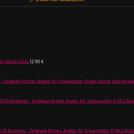
🟠
STUDIO FAST AUSGEBUCHT
on Movie Chris
12,90
€
Break Dancer Kult-Hymne
R-Mk2 Boos
R-Mk2 Rocke