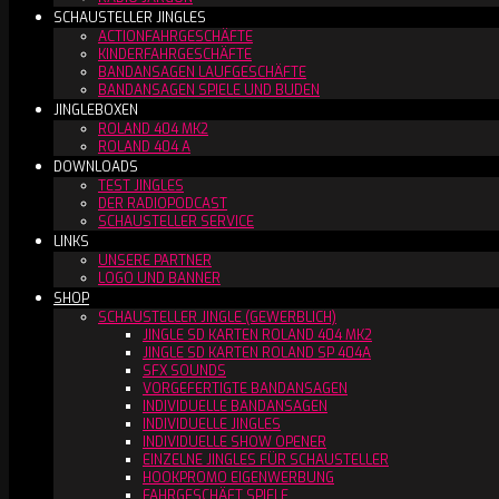
SCHAUSTELLER JINGLES
ACTIONFAHRGESCHÄFTE
KINDERFAHRGESCHÄFTE
BANDANSAGEN LAUFGESCHÄFTE
BANDANSAGEN SPIELE UND BUDEN
JINGLEBOXEN
ROLAND 404 MK2
ROLAND 404 A
DOWNLOADS
TEST JINGLES
DER RADIOPODCAST
SCHAUSTELLER SERVICE
LINKS
UNSERE PARTNER
LOGO UND BANNER
SHOP
SCHAUSTELLER JINGLE (GEWERBLICH)
JINGLE SD KARTEN ROLAND 404 MK2
JINGLE SD KARTEN ROLAND SP 404A
SFX SOUNDS
VORGEFERTIGTE BANDANSAGEN
INDIVIDUELLE BANDANSAGEN
INDIVIDUELLE JINGLES
INDIVIDUELLE SHOW OPENER
EINZELNE JINGLES FÜR SCHAUSTELLER
HOOKPROMO EIGENWERBUNG
FAHRGESCHÄFT SPIELE