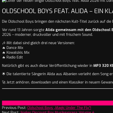
OLDSCHOOL BOYS FEAT. ALIDA – EIN K
Die Oldschool Boys bringen den nächsten Kult-Titel zurück auf die 
Vor rund 13 Jahren sorgte
Alida gemeinsam mit den Oldschool 
2026 – moderner, druckvoller und mit frischem Sound.
🎶 Mit dabei sind gleich drei neue Versionen:
🔥 Dance Mix
🔥 Kowalskis Mix
🔥 Radio Edit
Natürlich gibt es auch diese Veröffentlichung wieder in
MP3 320 KB
🌟 Die talentierte Sängerin Alida aus Albanien verleiht dem Song 
🚀 Jetzt anhören, downloaden und einen Klassiker in neuem Gewan
2026-
On:
3. Juni 2026
06-
Previous Post:
Oldschool Boys „Magic Under The Fly“!
03
Next Post:
Jingles Discount Box Musikexpress Volume 4