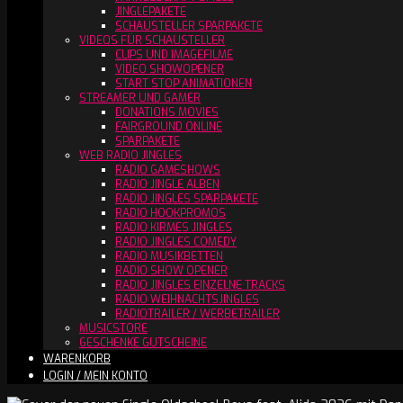
JINGLEPAKETE
SCHAUSTELLER SPARPAKETE
VIDEOS FÜR SCHAUSTELLER
CLIPS UND IMAGEFILME
VIDEO SHOWOPENER
START STOP ANIMATIONEN
STREAMER UND GAMER
DONATIONS MOVIES
FAIRGROUND ONLINE
SPARPAKETE
WEB RADIO JINGLES
RADIO GAMESHOWS
RADIO JINGLE ALBEN
RADIO JINGLES SPARPAKETE
RADIO HOOKPROMOS
RADIO KIRMES JINGLES
RADIO JINGLES COMEDY
RADIO MUSIKBETTEN
RADIO SHOW OPENER
RADIO JINGLES EINZELNE TRACKS
RADIO WEIHNACHTSJINGLES
RADIOTRAILER / WERBETRAILER
MUSICSTORE
GESCHENKE GUTSCHEINE
WARENKORB
LOGIN / MEIN KONTO