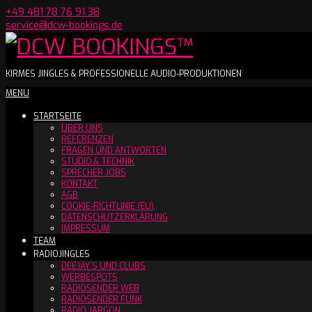
Skip
+49 481 78 76 91 38
to
service@dcw-bookings.de
content
DCW
KIRMES JINGLES & PROFESSIONELLE AUDIO-PRODUKTIONEN
Secondary
MENU
BOOKINGS™
Navigation
STARTSEITE
Menu
ÜBER UNS
REFERENZEN
FRAGEN UND ANTWORTEN
STUDIO & TECHNIK
SPRECHER JOBS
KONTAKT
AGB
COOKIE-RICHTLINIE (EU)
DATENSCHUTZERKLÄRUNG
IMPRESSUM
TEAM
RADIOJINGLES
DEEJAY´S UND CLUBS
WERBESPOTS
RADIOSENDER WEB
RADIOSENDER FUNK
RADIO JARGON