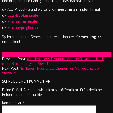
und bringen eure Fahrgeschäfte auf das nächste Level.
👉 Alle Produkte und weitere
Kirmes Jingles
findet ihr auf:
👉
dcw-bookings.de
👉
kirmesjingles.de
👉
kirmes-jingles.de
🚀 Jetzt die neue Generation internationaler
Kirmes Jingles
entdecken!
2026-
On:
17. Mai 2026
05-
Previous Post:
Musikexpress Discount Volume 3 ist da – Noch
17
mehr Kirmes Jingles Power!
Next Post:
🚨 Neuer Hype! Show Opener für AK rides, s. r. o.
Slowakai
SCHREIBE EINEN KOMMENTAR
Deine E-Mail-Adresse wird nicht veröffentlicht.
Erforderliche
Felder sind mit
*
markiert
Kommentar
*