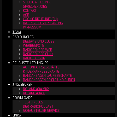
STUDIO & TECHNIK
SPRECHER JOBS
KONTAKT
AGB
COOKIE-RICHTLINIE (EU)
DATENSCHUTZERKLÄRUNG
IMPRESSUM
TEAM
RADIOJINGLES
DEEJAY´S UND CLUBS
WERBESPOTS
RADIOSENDER WEB
RADIOSENDER FUNK
RADIO JARGON
SCHAUSTELLER JINGLES
ACTIONFAHRGESCHÄFTE
KINDERFAHRGESCHÄFTE
BANDANSAGEN LAUFGESCHÄFTE
BANDANSAGEN SPIELE UND BUDEN
JINGLEBOXEN
ROLAND 404 MK2
ROLAND 404 A
DOWNLOADS
TEST JINGLES
DER RADIOPODCAST
SCHAUSTELLER SERVICE
LINKS