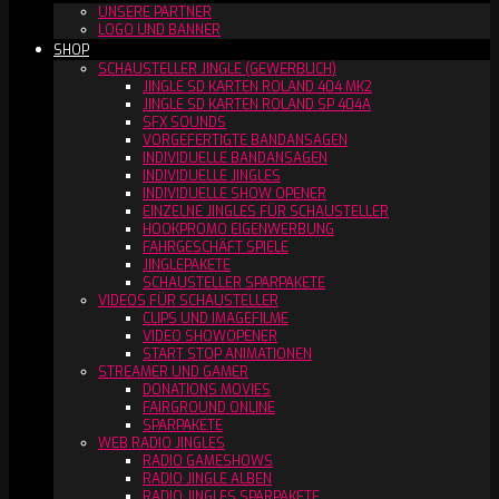
UNSERE PARTNER
LOGO UND BANNER
SHOP
SCHAUSTELLER JINGLE (GEWERBLICH)
JINGLE SD KARTEN ROLAND 404 MK2
JINGLE SD KARTEN ROLAND SP 404A
SFX SOUNDS
VORGEFERTIGTE BANDANSAGEN
INDIVIDUELLE BANDANSAGEN
INDIVIDUELLE JINGLES
INDIVIDUELLE SHOW OPENER
EINZELNE JINGLES FÜR SCHAUSTELLER
HOOKPROMO EIGENWERBUNG
FAHRGESCHÄFT SPIELE
JINGLEPAKETE
SCHAUSTELLER SPARPAKETE
VIDEOS FÜR SCHAUSTELLER
CLIPS UND IMAGEFILME
VIDEO SHOWOPENER
START STOP ANIMATIONEN
STREAMER UND GAMER
DONATIONS MOVIES
FAIRGROUND ONLINE
SPARPAKETE
WEB RADIO JINGLES
RADIO GAMESHOWS
RADIO JINGLE ALBEN
RADIO JINGLES SPARPAKETE