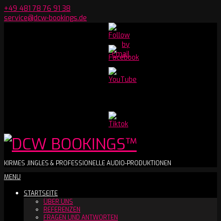
Skip
+49 481 78 76 91 38
to
service@dcw-bookings.de
content
Set
Youtube
Channel
ID
DCW
KIRMES JINGLES & PROFESSIONELLE AUDIO-PRODUKTIONEN
Secondary
MENU
BOOKINGS™
Navigation
STARTSEITE
Menu
ÜBER UNS
REFERENZEN
FRAGEN UND ANTWORTEN