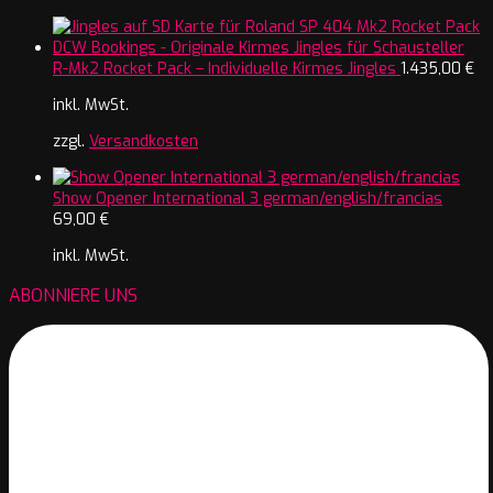
R-Mk2 Rocket Pack – Individuelle Kirmes Jingles
1.435,00
€
inkl. MwSt.
zzgl.
Versandkosten
Show Opener International 3 german/english/francias
69,00
€
inkl. MwSt.
ABONNIERE UNS