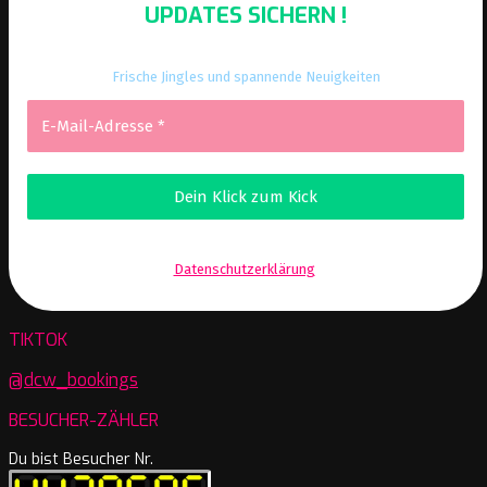
UPDATES SICHERN !
Frische Jingles und spannende Neuigkeiten
Wir senden keinen Spam! Erfahre mehr in unserer
Datenschutzerklärung
.
TIKTOK
@dcw_bookings
BESUCHER-ZÄHLER
Du bist Besucher Nr.