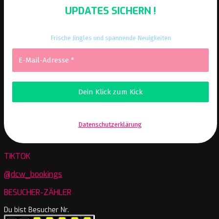
UPDATES SICHERN !
Frische Jingles und spannende Neuigkeiten
Wir senden keinen Spam! Erfahre mehr in unserer
Datenschutzerklärung
.
TIKTOK
@dcw_bookings
BESUCHER-ZÄHLER
Du bist Besucher Nr.