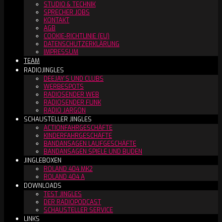
STUDIO & TECHNIK
SPRECHER JOBS
KONTAKT
AGB
COOKIE-RICHTLINIE (EU)
DATENSCHUTZERKLÄRUNG
IMPRESSUM
TEAM
RADIOJINGLES
DEEJAY´S UND CLUBS
WERBESPOTS
RADIOSENDER WEB
RADIOSENDER FUNK
RADIO JARGON
SCHAUSTELLER JINGLES
ACTIONFAHRGESCHÄFTE
KINDERFAHRGESCHÄFTE
BANDANSAGEN LAUFGESCHÄFTE
BANDANSAGEN SPIELE UND BUDEN
JINGLEBOXEN
ROLAND 404 MK2
ROLAND 404 A
DOWNLOADS
TEST JINGLES
DER RADIOPODCAST
SCHAUSTELLER SERVICE
LINKS