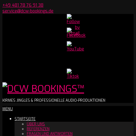
Skip
+49 481 78 76 91 38
to
service@dcw-bookings.de
content
Set
Youtube
Channel
ID
DCW
KIRMES JINGLES & PROFESSIONELLE AUDIO-PRODUKTIONEN
Secondary
MENU
BOOKINGS™
Navigation
STARTSEITE
Menu
ÜBER UNS
REFERENZEN
FRAGEN UND ANTWORTEN