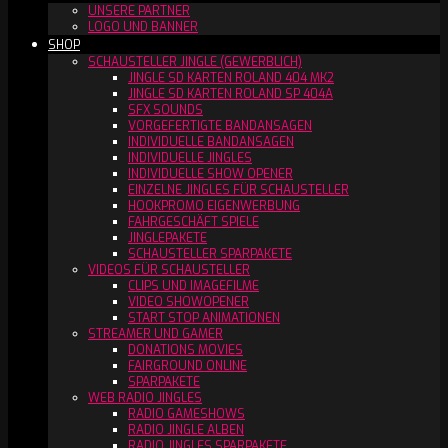
UNSERE PARTNER
LOGO UND BANNER
SHOP
SCHAUSTELLER JINGLE (GEWERBLICH)
JINGLE SD KARTEN ROLAND 404 MK2
JINGLE SD KARTEN ROLAND SP 404A
SFX SOUNDS
VORGEFERTIGTE BANDANSAGEN
INDIVIDUELLE BANDANSAGEN
INDIVIDUELLE JINGLES
INDIVIDUELLE SHOW OPENER
EINZELNE JINGLES FÜR SCHAUSTELLER
HOOKPROMO EIGENWERBUNG
FAHRGESCHÄFT SPIELE
JINGLEPAKETE
SCHAUSTELLER SPARPAKETE
VIDEOS FÜR SCHAUSTELLER
CLIPS UND IMAGEFILME
VIDEO SHOWOPENER
START STOP ANIMATIONEN
STREAMER UND GAMER
DONATIONS MOVIES
FAIRGROUND ONLINE
SPARPAKETE
WEB RADIO JINGLES
RADIO GAMESHOWS
RADIO JINGLE ALBEN
RADIO JINGLES SPARPAKETE