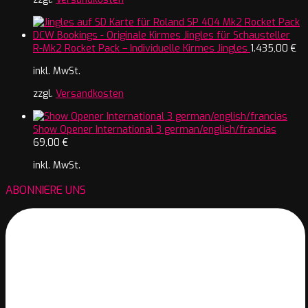
R-Mk2 Rocket Pack – Individuelle Kirmes Jingles
1.435,00
€
inkl. MwSt.
zzgl.
Versandkosten
Show Opener International 3 german/english/francias
69,00
€
inkl. MwSt.
ABONNIERE UNS