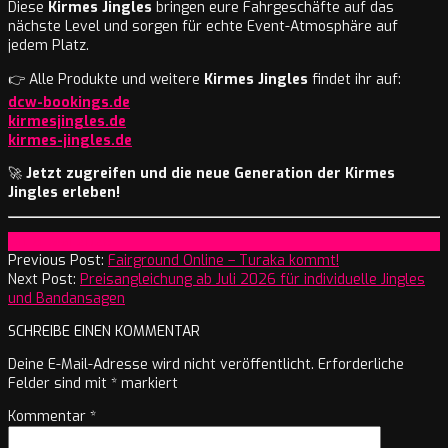
Diese
Kirmes Jingles
bringen eure Fahrgeschäfte auf das
nächste Level und sorgen für echte Event-Atmosphäre auf
jedem Platz.
👉 Alle Produkte und weitere
Kirmes Jingles
findet ihr auf:
dcw-bookings.de
kirmesjingles.de
kirmes-jingles.de
🚀
Jetzt zugreifen und die neue Generation der Kirmes
Jingles erleben!
2026-
On:
8. Mai 2026
05-
Previous Post:
Fairground Online – Turaka kommt!
08
Next Post:
Preisangleichung ab Juli 2026 für individuelle Jingles
und Bandansagen
SCHREIBE EINEN KOMMENTAR
Deine E-Mail-Adresse wird nicht veröffentlicht.
Erforderliche
Felder sind mit
*
markiert
Kommentar
*