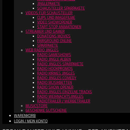
JINGLEPAKETE
SCHAUSTELLER SPARPAKETE
VIDEOS FÜR SCHAUSTELLER
CLIPS UND IMAGEFILME
VIDEO SHOWOPENER
START STOP ANIMATIONEN
STREAMER UND GAMER
DONATIONS MOVIES
FAIRGROUND ONLINE
SPARPAKETE
WEB RADIO JINGLES
RADIO GAMESHOWS
RADIO JINGLE ALBEN
RADIO JINGLES SPARPAKETE
RADIO HOOKPROMOS
RADIO KIRMES JINGLES
RADIO JINGLES COMEDY
RADIO MUSIKBETTEN
RADIO SHOW OPENER
RADIO JINGLES EINZELNE TRACKS
RADIO WEIHNACHTSJINGLES
RADIOTRAILER / WERBETRAILER
MUSICSTORE
GESCHENKE GUTSCHEINE
WARENKORB
LOGIN / MEIN KONTO