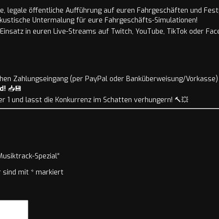
, legale öffentliche Aufführung auf euren Fahrgeschäften und Fest
kustische Untermalung für eure Fahrgeschäfts-Simulationen!
Einsatz in euren Live-Streams auf Twitch, YouTube, TikTok oder Fac
eichen Zahlungseingang (per PayPal oder Banküberweisung/Vorkasse)
d!
📥💾
r 1 und lasst die Konkurrenz im Schatten verhungern! 🔨💥
Musiktrack-Spezial“
r sind mit
*
markiert