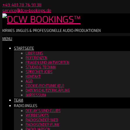
Skip
+49 481 78 76 91 38
to
service@dcw-bookings.de
content
DCW
KIRMES JINGLES & PROFESSIONELLE AUDIO-PRODUKTIONEN
Secondary
MENU
BOOKINGS™
Navigation
STARTSEITE
Menu
ÜBER UNS
REFERENZEN
FRAGEN UND ANTWORTEN
STUDIO & TECHNIK
SPRECHER JOBS
KONTAKT
AGB
COOKIE-RICHTLINIE (EU)
DATENSCHUTZERKLÄRUNG
IMPRESSUM
TEAM
RADIOJINGLES
DEEJAY´S UND CLUBS
WERBESPOTS
RADIOSENDER WEB
RADIOSENDER FUNK
RADIO JARGON