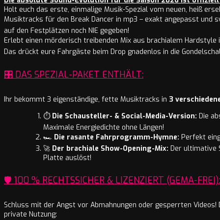
Die absolute Sound-Evolution für die Saison 2026 ist offiziell
Holt euch das erste, einmalige Musik-Spezial vom neuen, heiß er
Musiktracks für den Break Dancer in mp3 – exakt angepasst und sy
auf den Festplätzen noch NIE gegeben!
Erlebt einen mörderisch treibenden Mix aus brachialem Hardstyle 
Das drückt eure Fahrgäste beim Drop gnadenlos in die Gondelscha
🎛️ DAS SPEZIAL-PAKET ENTHÄLT:
Ihr bekommt 3 eigenständige, fette Musiktracks in
3 verschieden
⏱️
Die Schausteller- & Social-Media-Version:
Die ab
Maximale Energiedichte ohne Längen!
🏎️
Die rasante Fahrprogramm-Hymne:
Perfekt eing
🚀
Der brachiale Show-Opening-Mix:
Der ultimative 
Platte auslöst!
🛡️ 100 % RECHTSSICHER & LIZENZIERT (GEMA-FREI)
Schluss mit der Angst vor Abmahnungen oder gesperrten Videos! 
private Nutzung: