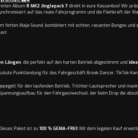
 eröffnet!
🏰🔥
sehnten Album
R MK2 Jinglepack 7
direkt in eure Kassenbox! Wir prä
nchronisiert auf das reale Fahrprogramm und die Fliehkraft der Ma
im fetten Maja-Sound, kombiniert mit echten, rasanten Bongos und 
len!
en Längen
, die perfekt auf den harten Betrieb abgestimmt und
ide
solute Punktlandung für das Fahrgeschäft Break Dancer, TikTok-Ka
epegelt für den laufenden Betrieb, Trichter-Lautsprecher und maxi
Spannungsaufbau für den Fahrgastwechsel, der beim Drop die absol
:
Dieses Paket ist zu
100 % GEMA-FREI
! Mit dem legalen Kauf erwerb