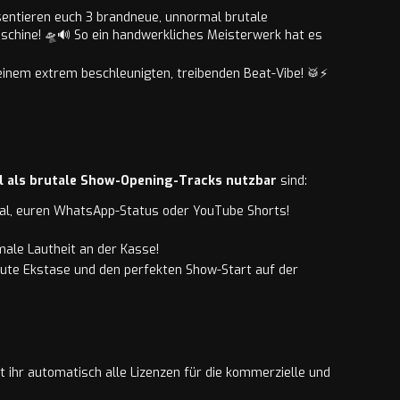
sentieren euch 3 brandneue, unnormal brutale
schine! 🛸🔊 So ein handwerkliches Meisterwerk hat es
einem extrem beschleunigten, treibenden Beat-Vibe! 🥁⚡
al als brutale Show-Opening-Tracks nutzbar
sind:
nal, euren WhatsApp-Status oder YouTube Shorts!
male Lautheit an der Kasse!
ute Ekstase und den perfekten Show-Start auf der
t ihr automatisch alle Lizenzen für die kommerzielle und