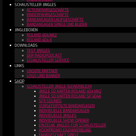
SCHAUSTELLER JINGLES
ACTIONFAHRGESCHÄFTE
KINDERFAHRGESCHÄFTE
BANDANSAGEN LAUFGESCHÄFTE
BANDANSAGEN SPIELE UND BUDEN
JINGLEBOXEN
ROLAND 404 MK2
ROLAND 404 A
DOWNLOADS
TEST JINGLES
DER RADIOPODCAST
SCHAUSTELLER SERVICE
LINKS
UNSERE PARTNER
LOGO UND BANNER
SHOP
SCHAUSTELLER JINGLE (GEWERBLICH)
JINGLE SD KARTEN ROLAND 404 MK2
JINGLE SD KARTEN ROLAND SP 404A
SFX SOUNDS
VORGEFERTIGTE BANDANSAGEN
INDIVIDUELLE BANDANSAGEN
INDIVIDUELLE JINGLES
INDIVIDUELLE SHOW OPENER
EINZELNE JINGLES FÜR SCHAUSTELLER
HOOKPROMO EIGENWERBUNG
FAHRGESCHÄFT SPIELE