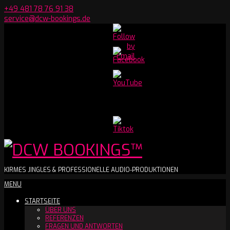
Skip
+49 481 78 76 91 38
to
service@dcw-bookings.de
content
Set
Youtube
Channel
ID
DCW
KIRMES JINGLES & PROFESSIONELLE AUDIO-PRODUKTIONEN
Secondary
MENU
BOOKINGS™
Navigation
STARTSEITE
Menu
ÜBER UNS
REFERENZEN
FRAGEN UND ANTWORTEN