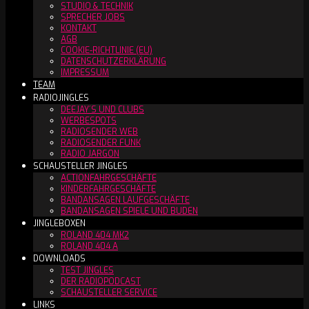
STUDIO & TECHNIK
SPRECHER JOBS
KONTAKT
AGB
COOKIE-RICHTLINIE (EU)
DATENSCHUTZERKLÄRUNG
IMPRESSUM
TEAM
RADIOJINGLES
DEEJAY´S UND CLUBS
WERBESPOTS
RADIOSENDER WEB
RADIOSENDER FUNK
RADIO JARGON
SCHAUSTELLER JINGLES
ACTIONFAHRGESCHÄFTE
KINDERFAHRGESCHÄFTE
BANDANSAGEN LAUFGESCHÄFTE
BANDANSAGEN SPIELE UND BUDEN
JINGLEBOXEN
ROLAND 404 MK2
ROLAND 404 A
DOWNLOADS
TEST JINGLES
DER RADIOPODCAST
SCHAUSTELLER SERVICE
LINKS