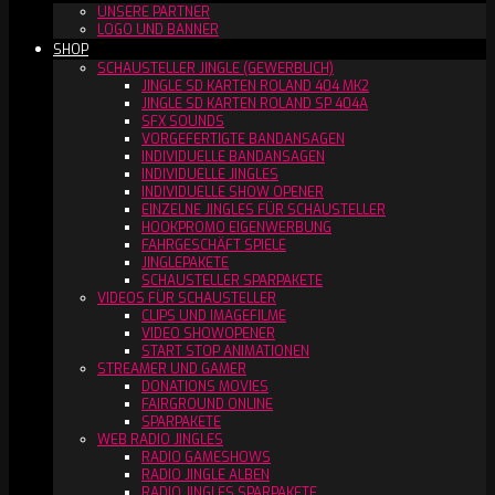
UNSERE PARTNER
LOGO UND BANNER
SHOP
SCHAUSTELLER JINGLE (GEWERBLICH)
JINGLE SD KARTEN ROLAND 404 MK2
JINGLE SD KARTEN ROLAND SP 404A
SFX SOUNDS
VORGEFERTIGTE BANDANSAGEN
INDIVIDUELLE BANDANSAGEN
INDIVIDUELLE JINGLES
INDIVIDUELLE SHOW OPENER
EINZELNE JINGLES FÜR SCHAUSTELLER
HOOKPROMO EIGENWERBUNG
FAHRGESCHÄFT SPIELE
JINGLEPAKETE
SCHAUSTELLER SPARPAKETE
VIDEOS FÜR SCHAUSTELLER
CLIPS UND IMAGEFILME
VIDEO SHOWOPENER
START STOP ANIMATIONEN
STREAMER UND GAMER
DONATIONS MOVIES
FAIRGROUND ONLINE
SPARPAKETE
WEB RADIO JINGLES
RADIO GAMESHOWS
RADIO JINGLE ALBEN
RADIO JINGLES SPARPAKETE