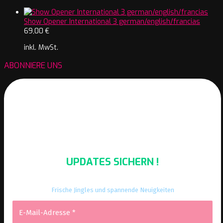
Show Opener International 3 german/english/francias
69,00
€
inkl. MwSt.
ABONNIERE UNS
UPDATES SICHERN !
Frische Jingles und spannende Neuigkeiten