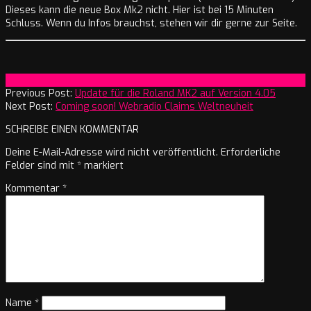
Dieses kann die neue Box Mk2 nicht. Hier ist bei 15 Minuten
Schluss. Wenn du Infos brauchst, stehen wir dir gerne zur Seite.
2024-
On:
29. Mai 2024
05-
Previous Post:
Update für die Roland MK2 auf Version 4.05
29
Next Post:
Coming soon! Webradio Claims Weltneuheit
SCHREIBE EINEN KOMMENTAR
Deine E-Mail-Adresse wird nicht veröffentlicht.
Erforderliche
Felder sind mit
*
markiert
Kommentar
*
Name
*