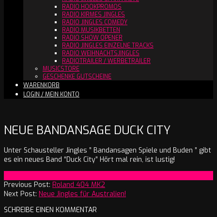
RADIO HOOKPROMOS
RADIO KIRMES JINGLES
RADIO JINGLES COMEDY
RADIO MUSIKBETTEN
RADIO SHOW OPENER
RADIO JINGLES EINZELNE TRACKS
RADIO WEIHNACHTSJINGLES
RADIOTRAILER / WERBETRAILER
MUSICSTORE
GESCHENKE GUTSCHEINE
WARENKORB
LOGIN / MEIN KONTO
NEUE BANDANSAGE DUCK CITY
Unter Schausteller Jingles ” Bandansagen Spiele und Buden ” gibt
es ein neues Band “Duck City” Hört mal rein, ist lustig!
2024-
On:
4. Mai 2024
05-
Previous Post:
Roland 404 MK2
04
Next Post:
Neue Jingles für Australien!
SCHREIBE EINEN KOMMENTAR