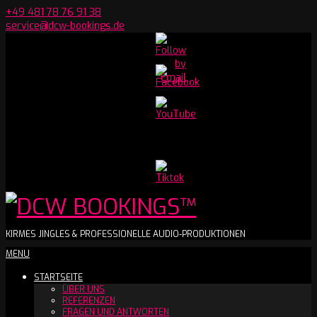
Skip
+49 481 78 76 91 38
to
service@dcw-bookings.de
content
Set
Youtube
Channel
ID
DCW
KIRMES JINGLES & PROFESSIONELLE AUDIO-PRODUKTIONEN
Secondary
MENU
BOOKINGS™
Navigation
STARTSEITE
Menu
ÜBER UNS
REFERENZEN
FRAGEN UND ANTWORTEN