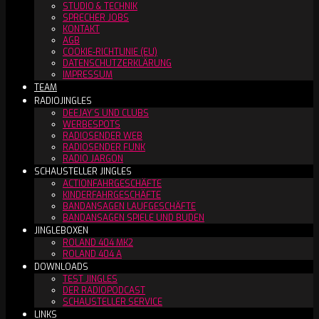
STUDIO & TECHNIK
SPRECHER JOBS
KONTAKT
AGB
COOKIE-RICHTLINIE (EU)
DATENSCHUTZERKLÄRUNG
IMPRESSUM
TEAM
RADIOJINGLES
DEEJAY´S UND CLUBS
WERBESPOTS
RADIOSENDER WEB
RADIOSENDER FUNK
RADIO JARGON
SCHAUSTELLER JINGLES
ACTIONFAHRGESCHÄFTE
KINDERFAHRGESCHÄFTE
BANDANSAGEN LAUFGESCHÄFTE
BANDANSAGEN SPIELE UND BUDEN
JINGLEBOXEN
ROLAND 404 MK2
ROLAND 404 A
DOWNLOADS
TEST JINGLES
DER RADIOPODCAST
SCHAUSTELLER SERVICE
LINKS