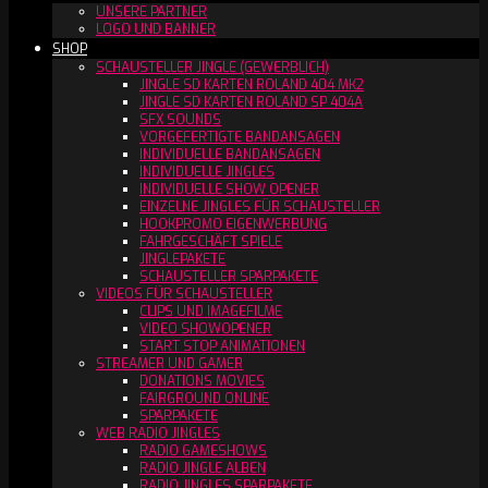
UNSERE PARTNER
LOGO UND BANNER
SHOP
SCHAUSTELLER JINGLE (GEWERBLICH)
JINGLE SD KARTEN ROLAND 404 MK2
JINGLE SD KARTEN ROLAND SP 404A
SFX SOUNDS
VORGEFERTIGTE BANDANSAGEN
INDIVIDUELLE BANDANSAGEN
INDIVIDUELLE JINGLES
INDIVIDUELLE SHOW OPENER
EINZELNE JINGLES FÜR SCHAUSTELLER
HOOKPROMO EIGENWERBUNG
FAHRGESCHÄFT SPIELE
JINGLEPAKETE
SCHAUSTELLER SPARPAKETE
VIDEOS FÜR SCHAUSTELLER
CLIPS UND IMAGEFILME
VIDEO SHOWOPENER
START STOP ANIMATIONEN
STREAMER UND GAMER
DONATIONS MOVIES
FAIRGROUND ONLINE
SPARPAKETE
WEB RADIO JINGLES
RADIO GAMESHOWS
RADIO JINGLE ALBEN
RADIO JINGLES SPARPAKETE