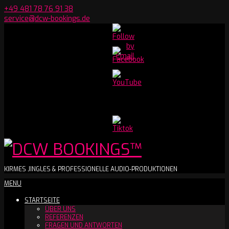
Skip
+49 481 78 76 91 38
to
service@dcw-bookings.de
content
Set
Youtube
Channel
ID
DCW
KIRMES JINGLES & PROFESSIONELLE AUDIO-PRODUKTIONEN
Secondary
MENU
BOOKINGS™
Navigation
STARTSEITE
Menu
ÜBER UNS
REFERENZEN
FRAGEN UND ANTWORTEN