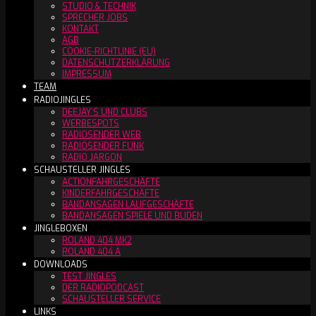
STUDIO & TECHNIK
SPRECHER JOBS
KONTAKT
AGB
COOKIE-RICHTLINIE (EU)
DATENSCHUTZERKLÄRUNG
IMPRESSUM
TEAM
RADIOJINGLES
DEEJAY´S UND CLUBS
WERBESPOTS
RADIOSENDER WEB
RADIOSENDER FUNK
RADIO JARGON
SCHAUSTELLER JINGLES
ACTIONFAHRGESCHÄFTE
KINDERFAHRGESCHÄFTE
BANDANSAGEN LAUFGESCHÄFTE
BANDANSAGEN SPIELE UND BUDEN
JINGLEBOXEN
ROLAND 404 MK2
ROLAND 404 A
DOWNLOADS
TEST JINGLES
DER RADIOPODCAST
SCHAUSTELLER SERVICE
LINKS