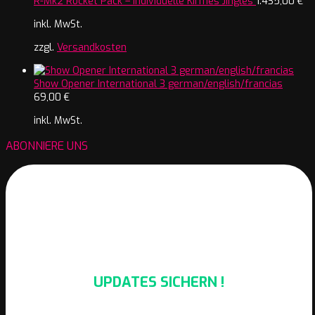
R-Mk2 Rocket Pack – Individuelle Kirmes Jingles
1.435,00
€
inkl. MwSt.
zzgl.
Versandkosten
Show Opener International 3 german/english/francias
69,00
€
inkl. MwSt.
ABONNIERE UNS
UPDATES SICHERN !