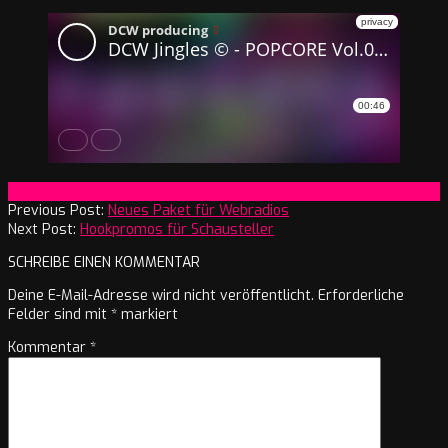
2021-
On:
31. Juli 2021
07-
Previous Post:
Neues Paket für Webradios
31
Next Post:
Hookpromos für Schausteller
SCHREIBE EINEN KOMMENTAR
Deine E-Mail-Adresse wird nicht veröffentlicht.
Erforderliche
Felder sind mit
*
markiert
Kommentar
*