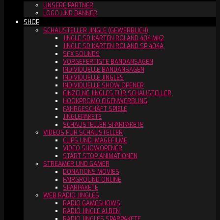
UNSERE PARTNER
LOGO UND BANNER
SHOP
SCHAUSTELLER JINGLE (GEWERBLICH)
JINGLE SD KARTEN ROLAND 404 MK2
JINGLE SD KARTEN ROLAND SP 404A
SFX SOUNDS
VORGEFERTIGTE BANDANSAGEN
INDIVIDUELLE BANDANSAGEN
INDIVIDUELLE JINGLES
INDIVIDUELLE SHOW OPENER
EINZELNE JINGLES FÜR SCHAUSTELLER
HOOKPROMO EIGENWERBUNG
FAHRGESCHÄFT SPIELE
JINGLEPAKETE
SCHAUSTELLER SPARPAKETE
VIDEOS FÜR SCHAUSTELLER
CLIPS UND IMAGEFILME
VIDEO SHOWOPENER
START STOP ANIMATIONEN
STREAMER UND GAMER
DONATIONS MOVIES
FAIRGROUND ONLINE
SPARPAKETE
WEB RADIO JINGLES
RADIO GAMESHOWS
RADIO JINGLE ALBEN
RADIO JINGLES SPARPAKETE