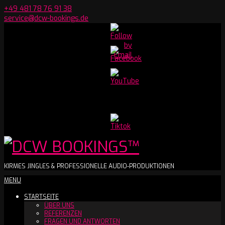
Skip
+49 481 78 76 91 38
to
service@dcw-bookings.de
content
Set
Youtube
Channel
ID
DCW
KIRMES JINGLES & PROFESSIONELLE AUDIO-PRODUKTIONEN
Secondary
MENU
BOOKINGS™
Navigation
STARTSEITE
Menu
ÜBER UNS
REFERENZEN
FRAGEN UND ANTWORTEN