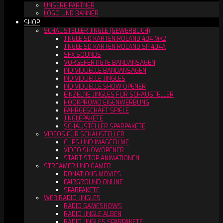
UNSERE PARTNER
LOGO UND BANNER
SHOP
SCHAUSTELLER JINGLE (GEWERBLICH)
JINGLE SD KARTEN ROLAND 404 MK2
JINGLE SD KARTEN ROLAND SP 404A
SFX SOUNDS
VORGEFERTIGTE BANDANSAGEN
INDIVIDUELLE BANDANSAGEN
INDIVIDUELLE JINGLES
INDIVIDUELLE SHOW OPENER
EINZELNE JINGLES FÜR SCHAUSTELLER
HOOKPROMO EIGENWERBUNG
FAHRGESCHÄFT SPIELE
JINGLEPAKETE
SCHAUSTELLER SPARPAKETE
VIDEOS FÜR SCHAUSTELLER
CLIPS UND IMAGEFILME
VIDEO SHOWOPENER
START STOP ANIMATIONEN
STREAMER UND GAMER
DONATIONS MOVIES
FAIRGROUND ONLINE
SPARPAKETE
WEB RADIO JINGLES
RADIO GAMESHOWS
RADIO JINGLE ALBEN
RADIO JINGLES SPARPAKETE