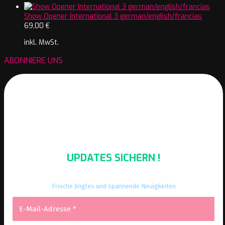
Show Opener International 3 german/english/francias
69,00
€
inkl. MwSt.
ABONNIERE UNS
UPDATES SICHERN !
Frische Jingles und spannende Neuigkeiten