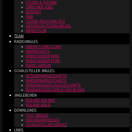
STUDIO & TECHNIK
SPRECHER JOBS
KONTAKT
AGB
COOKIE-RICHTLINIE (EU)
DATENSCHUTZERKLÄRUNG
IMPRESSUM
TEAM
RADIOJINGLES
DEEJAY´S UND CLUBS
WERBESPOTS
RADIOSENDER WEB
RADIOSENDER FUNK
RADIO JARGON
SCHAUSTELLER JINGLES
ACTIONFAHRGESCHÄFTE
KINDERFAHRGESCHÄFTE
BANDANSAGEN LAUFGESCHÄFTE
BANDANSAGEN SPIELE UND BUDEN
JINGLEBOXEN
ROLAND 404 MK2
ROLAND 404 A
DOWNLOADS
TEST JINGLES
DER RADIOPODCAST
SCHAUSTELLER SERVICE
LINKS