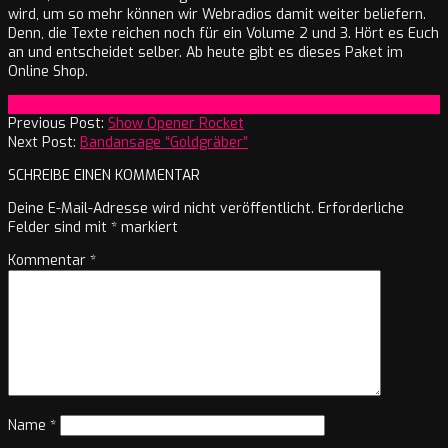
wird, um so mehr können wir Webradios damit weiter beliefern.
Denn, die Texte reichen noch für ein Volume 2 und 3. Hört es Euch
an und entscheidet selber. Ab heute gibt es dieses Paket im
Online Shop.
2020-
On:
24. März 2020
03-
Previous Post:
Show Opener Rocket
24
Next Post:
Bandansage “Goldgräber”
SCHREIBE EINEN KOMMENTAR
Deine E-Mail-Adresse wird nicht veröffentlicht.
Erforderliche
Felder sind mit
*
markiert
Kommentar
*
Name
*