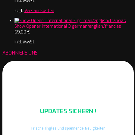
inkl. MwSt.
zzgl.
Versandkosten
Show Opener International 3 german/english/francias
69,00
€
inkl. MwSt.
ABONNIERE UNS
UPDATES SICHERN !
Frische Jingles und spannende Neuigkeiten