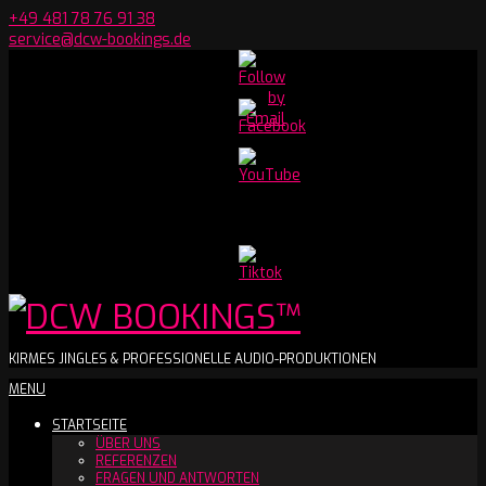
Skip
+49 481 78 76 91 38
to
service@dcw-bookings.de
content
Set
Youtube
Channel
ID
DCW
KIRMES JINGLES & PROFESSIONELLE AUDIO-PRODUKTIONEN
Secondary
MENU
BOOKINGS™
Navigation
STARTSEITE
Menu
ÜBER UNS
REFERENZEN
FRAGEN UND ANTWORTEN