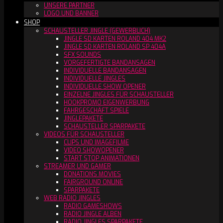
UNSERE PARTNER
LOGO UND BANNER
SHOP
SCHAUSTELLER JINGLE (GEWERBLICH)
JINGLE SD KARTEN ROLAND 404 MK2
JINGLE SD KARTEN ROLAND SP 404A
SFX SOUNDS
VORGEFERTIGTE BANDANSAGEN
INDIVIDUELLE BANDANSAGEN
INDIVIDUELLE JINGLES
INDIVIDUELLE SHOW OPENER
EINZELNE JINGLES FÜR SCHAUSTELLER
HOOKPROMO EIGENWERBUNG
FAHRGESCHÄFT SPIELE
JINGLEPAKETE
SCHAUSTELLER SPARPAKETE
VIDEOS FÜR SCHAUSTELLER
CLIPS UND IMAGEFILME
VIDEO SHOWOPENER
START STOP ANIMATIONEN
STREAMER UND GAMER
DONATIONS MOVIES
FAIRGROUND ONLINE
SPARPAKETE
WEB RADIO JINGLES
RADIO GAMESHOWS
RADIO JINGLE ALBEN
RADIO JINGLES SPARPAKETE