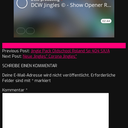
2020-
On:
5. März 2020
03-
Previous Post:
Jingle Pack Oldschool Roland Sp 404 SX/A
05
Next Post:
Neue Jingles” Corona Jingles”
SCHREIBE EINEN KOMMENTAR
Deine E-Mail-Adresse wird nicht veröffentlicht.
Erforderliche
Felder sind mit
*
markiert
Kommentar
*