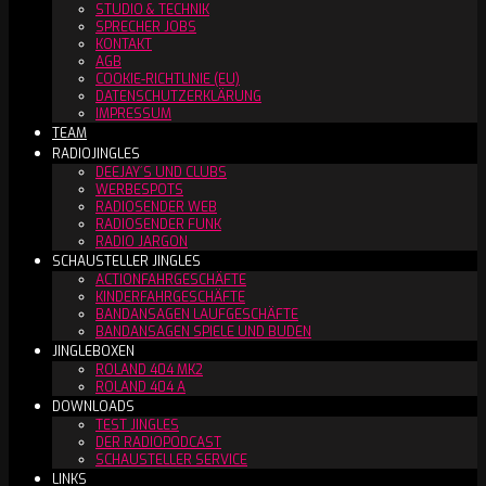
STUDIO & TECHNIK
SPRECHER JOBS
KONTAKT
AGB
COOKIE-RICHTLINIE (EU)
DATENSCHUTZERKLÄRUNG
IMPRESSUM
TEAM
RADIOJINGLES
DEEJAY´S UND CLUBS
WERBESPOTS
RADIOSENDER WEB
RADIOSENDER FUNK
RADIO JARGON
SCHAUSTELLER JINGLES
ACTIONFAHRGESCHÄFTE
KINDERFAHRGESCHÄFTE
BANDANSAGEN LAUFGESCHÄFTE
BANDANSAGEN SPIELE UND BUDEN
JINGLEBOXEN
ROLAND 404 MK2
ROLAND 404 A
DOWNLOADS
TEST JINGLES
DER RADIOPODCAST
SCHAUSTELLER SERVICE
LINKS