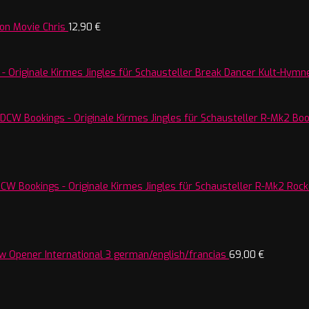
on Movie Chris
12,90
€
Break Dancer Kult-Hymne
R-Mk2 Boos
R-Mk2 Rocke
w Opener International 3 german/english/francias
69,00
€