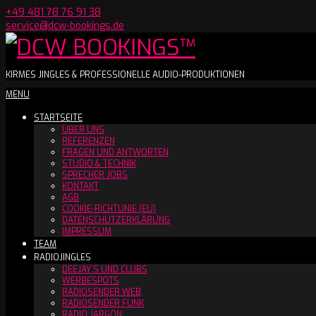
Skip
+49 481 78 76 91 38
to
service@dcw-bookings.de
content
DCW
KIRMES JINGLES & PROFESSIONELLE AUDIO-PRODUKTIONEN
Secondary
MENU
BOOKINGS™
Navigation
STARTSEITE
Menu
ÜBER UNS
REFERENZEN
FRAGEN UND ANTWORTEN
STUDIO & TECHNIK
SPRECHER JOBS
KONTAKT
AGB
COOKIE-RICHTLINIE (EU)
DATENSCHUTZERKLÄRUNG
IMPRESSUM
TEAM
RADIOJINGLES
DEEJAY´S UND CLUBS
WERBESPOTS
RADIOSENDER WEB
RADIOSENDER FUNK
RADIO JARGON