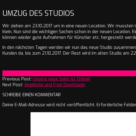
UMZUG DES STUDIOS
Wir ziehen am 23.10.2017 um in eine neuen Location. Wir mussten i
klein. Nun sind die wichtigen Sachen schon in der neuen Location. E
können wieder gute Aufnahmen für Künstler etc. hergestellt werd
In den nächsten Tagen werden wir nun das neue Studio zusammenba
Kunden da, bis zum 21.10.2017. Der Rest wird im alten Studio am 22
2017-
On:
12. Oktober 2017
10-
Previous Post:
Unsere neue Seite ist Online!
12
Next Post:
Angebote und Free Downloads
SCHREIBE EINEN KOMMENTAR
Deine E-Mail-Adresse wird nicht veröffentlicht.
Erforderliche Felde