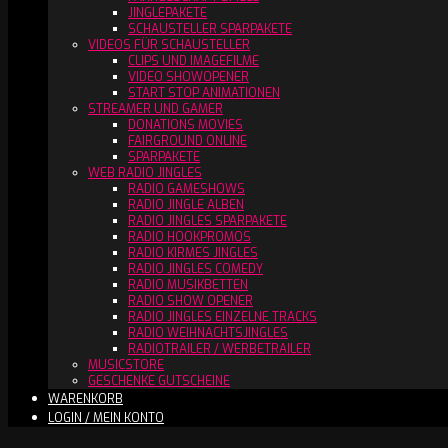
JINGLEPAKETE
SCHAUSTELLER SPARPAKETE
VIDEOS FÜR SCHAUSTELLER
CLIPS UND IMAGEFILME
VIDEO SHOWOPENER
START STOP ANIMATIONEN
STREAMER UND GAMER
DONATIONS MOVIES
FAIRGROUND ONLINE
SPARPAKETE
WEB RADIO JINGLES
RADIO GAMESHOWS
RADIO JINGLE ALBEN
RADIO JINGLES SPARPAKETE
RADIO HOOKPROMOS
RADIO KIRMES JINGLES
RADIO JINGLES COMEDY
RADIO MUSIKBETTEN
RADIO SHOW OPENER
RADIO JINGLES EINZELNE TRACKS
RADIO WEIHNACHTSJINGLES
RADIOTRAILER / WERBETRAILER
MUSICSTORE
GESCHENKE GUTSCHEINE
WARENKORB
LOGIN / MEIN KONTO