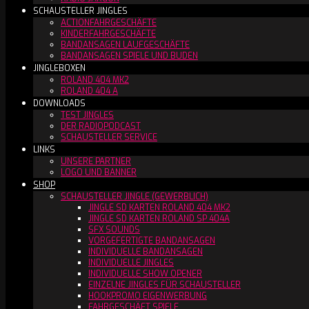
SCHAUSTELLER JINGLES
ACTIONFAHRGESCHÄFTE
KINDERFAHRGESCHÄFTE
BANDANSAGEN LAUFGESCHÄFTE
BANDANSAGEN SPIELE UND BUDEN
JINGLEBOXEN
ROLAND 404 MK2
ROLAND 404 A
DOWNLOADS
TEST JINGLES
DER RADIOPODCAST
SCHAUSTELLER SERVICE
LINKS
UNSERE PARTNER
LOGO UND BANNER
SHOP
SCHAUSTELLER JINGLE (GEWERBLICH)
JINGLE SD KARTEN ROLAND 404 MK2
JINGLE SD KARTEN ROLAND SP 404A
SFX SOUNDS
VORGEFERTIGTE BANDANSAGEN
INDIVIDUELLE BANDANSAGEN
INDIVIDUELLE JINGLES
INDIVIDUELLE SHOW OPENER
EINZELNE JINGLES FÜR SCHAUSTELLER
HOOKPROMO EIGENWERBUNG
FAHRGESCHÄFT SPIELE