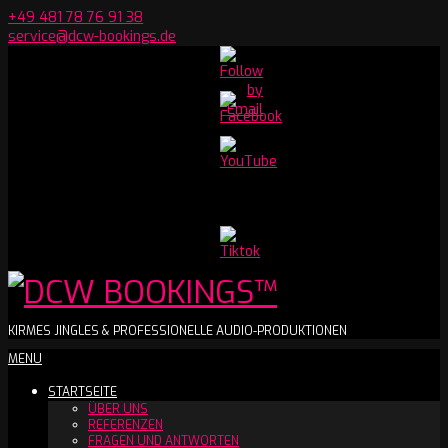
Skip
+49 481 78 76 91 38
to
service@dcw-bookings.de
content
Set
Youtube
Channel
ID
DCW
KIRMES JINGLES & PROFESSIONELLE AUDIO-PRODUKTIONEN
Secondary
MENU
BOOKINGS™
Navigation
STARTSEITE
Menu
ÜBER UNS
REFERENZEN
FRAGEN UND ANTWORTEN