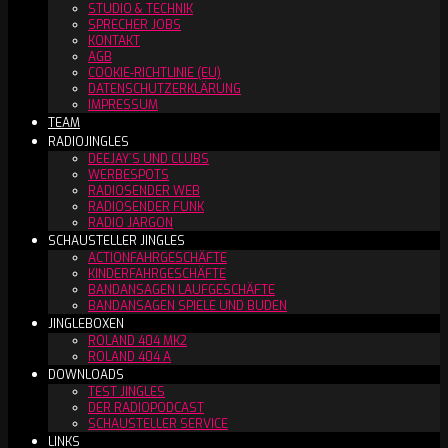
STUDIO & TECHNIK
SPRECHER JOBS
KONTAKT
AGB
COOKIE-RICHTLINIE (EU)
DATENSCHUTZERKLÄRUNG
IMPRESSUM
TEAM
RADIOJINGLES
DEEJAY´S UND CLUBS
WERBESPOTS
RADIOSENDER WEB
RADIOSENDER FUNK
RADIO JARGON
SCHAUSTELLER JINGLES
ACTIONFAHRGESCHÄFTE
KINDERFAHRGESCHÄFTE
BANDANSAGEN LAUFGESCHÄFTE
BANDANSAGEN SPIELE UND BUDEN
JINGLEBOXEN
ROLAND 404 MK2
ROLAND 404 A
DOWNLOADS
TEST JINGLES
DER RADIOPODCAST
SCHAUSTELLER SERVICE
LINKS