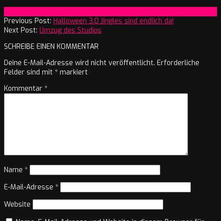
2017-
On:
11. Oktober 2017
10-
Previous Post:
Halloween 3.0 Jingles sind endlich da!
11
Next Post:
Umzug des Studios
SCHREIBE EINEN KOMMENTAR
Deine E-Mail-Adresse wird nicht veröffentlicht.
Erforderliche
Felder sind mit
*
markiert
Kommentar
*
Name
*
E-Mail-Adresse
*
Website