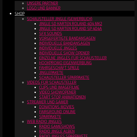
UNSERE PARTNER
LOGO UND BANNER
SHOP
SCHAUSTELLER JINGLE (GEWERBLICH)
JINGLE SD KARTEN ROLAND 404 MK2
JINGLE SD KARTEN ROLAND SP 404A
SFX SOUNDS
VORGEFERTIGTE BANDANSAGEN
INDIVIDUELLE BANDANSAGEN
INDIVIDUELLE JINGLES
INDIVIDUELLE SHOW OPENER
EINZELNE JINGLES FÜR SCHAUSTELLER
HOOKPROMO EIGENWERBUNG
FAHRGESCHÄFT SPIELE
JINGLEPAKETE
SCHAUSTELLER SPARPAKETE
VIDEOS FÜR SCHAUSTELLER
CLIPS UND IMAGEFILME
VIDEO SHOWOPENER
START STOP ANIMATIONEN
STREAMER UND GAMER
DONATIONS MOVIES
FAIRGROUND ONLINE
SPARPAKETE
WEB RADIO JINGLES
RADIO GAMESHOWS
RADIO JINGLE ALBEN
RADIO JINGLES SPARPAKETE