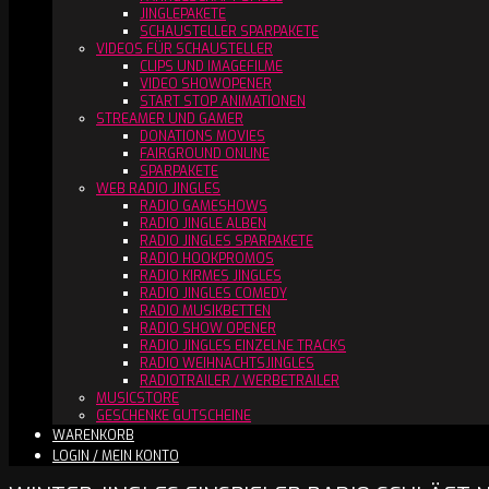
JINGLEPAKETE
SCHAUSTELLER SPARPAKETE
VIDEOS FÜR SCHAUSTELLER
CLIPS UND IMAGEFILME
VIDEO SHOWOPENER
START STOP ANIMATIONEN
STREAMER UND GAMER
DONATIONS MOVIES
FAIRGROUND ONLINE
SPARPAKETE
WEB RADIO JINGLES
RADIO GAMESHOWS
RADIO JINGLE ALBEN
RADIO JINGLES SPARPAKETE
RADIO HOOKPROMOS
RADIO KIRMES JINGLES
RADIO JINGLES COMEDY
RADIO MUSIKBETTEN
RADIO SHOW OPENER
RADIO JINGLES EINZELNE TRACKS
RADIO WEIHNACHTSJINGLES
RADIOTRAILER / WERBETRAILER
MUSICSTORE
GESCHENKE GUTSCHEINE
WARENKORB
LOGIN / MEIN KONTO