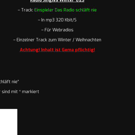
Radio Jingles Winter 1/25
– Track:
Einspieler
Das Radio schläft nie
– In mp3 320 Kbit/S
– Für Webradios
– Einzelner Track zum Winter / Weihnachten
Achtung! Inhalt ist Gema pflichtig!
hläft nie“
r sind mit
*
markiert