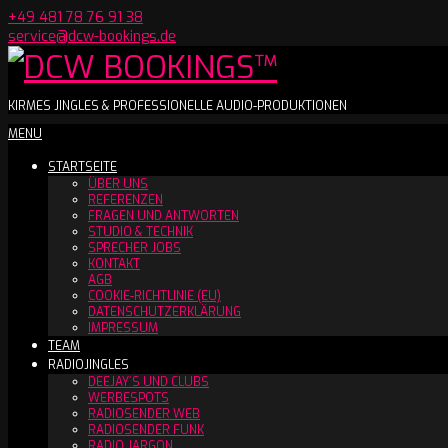
Skip
+49 481 78 76 91 38
to
service@dcw-bookings.de
content
DCW
KIRMES JINGLES & PROFESSIONELLE AUDIO-PRODUKTIONEN
Secondary
MENU
BOOKINGS™
Navigation
STARTSEITE
Menu
ÜBER UNS
REFERENZEN
FRAGEN UND ANTWORTEN
STUDIO & TECHNIK
SPRECHER JOBS
KONTAKT
AGB
COOKIE-RICHTLINIE (EU)
DATENSCHUTZERKLÄRUNG
IMPRESSUM
TEAM
RADIOJINGLES
DEEJAY´S UND CLUBS
WERBESPOTS
RADIOSENDER WEB
RADIOSENDER FUNK
RADIO JARGON