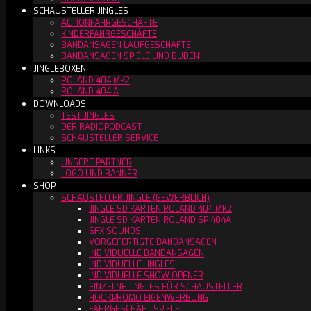
SCHAUSTELLER JINGLES
ACTIONFAHRGESCHÄFTE
KINDERFAHRGESCHÄFTE
BANDANSAGEN LAUFGESCHÄFTE
BANDANSAGEN SPIELE UND BUDEN
JINGLEBOXEN
ROLAND 404 MK2
ROLAND 404 A
DOWNLOADS
TEST JINGLES
DER RADIOPODCAST
SCHAUSTELLER SERVICE
LINKS
UNSERE PARTNER
LOGO UND BANNER
SHOP
SCHAUSTELLER JINGLE (GEWERBLICH)
JINGLE SD KARTEN ROLAND 404 MK2
JINGLE SD KARTEN ROLAND SP 404A
SFX SOUNDS
VORGEFERTIGTE BANDANSAGEN
INDIVIDUELLE BANDANSAGEN
INDIVIDUELLE JINGLES
INDIVIDUELLE SHOW OPENER
EINZELNE JINGLES FÜR SCHAUSTELLER
HOOKPROMO EIGENWERBUNG
FAHRGESCHÄFT SPIELE