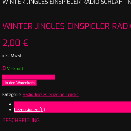
WINTER JINGLES EINSPIELER RADIO SCHLÄFT N
WINTER JINGLES EINSPIELER RAD
2,00
€
inkl. MwSt.
0
Verkauft
Winter
Jingles
In den Warenkorb
Einspieler
Radio
Kategorie:
Radio Jingles einzelne Tracks
schläft
Beschreibung
nie
Rezensionen (0)
Menge
BESCHREIBUNG