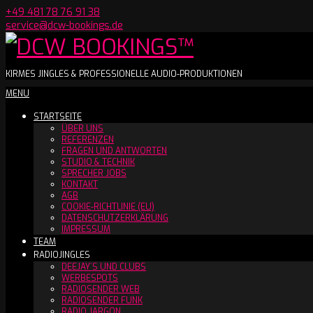
Skip
+49 481 78 76 91 38
to
service@dcw-bookings.de
content
DCW
KIRMES JINGLES & PROFESSIONELLE AUDIO-PRODUKTIONEN
Secondary
MENU
BOOKINGS™
Navigation
STARTSEITE
Menu
ÜBER UNS
REFERENZEN
FRAGEN UND ANTWORTEN
STUDIO & TECHNIK
SPRECHER JOBS
KONTAKT
AGB
COOKIE-RICHTLINIE (EU)
DATENSCHUTZERKLÄRUNG
IMPRESSUM
TEAM
RADIOJINGLES
DEEJAY´S UND CLUBS
WERBESPOTS
RADIOSENDER WEB
RADIOSENDER FUNK
RADIO JARGON