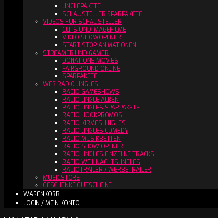
JINGLEPAKETE
SCHAUSTELLER SPARPAKETE
VIDEOS FÜR SCHAUSTELLER
CLIPS UND IMAGEFILME
VIDEO SHOWOPENER
START STOP ANIMATIONEN
STREAMER UND GAMER
DONATIONS MOVIES
FAIRGROUND ONLINE
SPARPAKETE
WEB RADIO JINGLES
RADIO GAMESHOWS
RADIO JINGLE ALBEN
RADIO JINGLES SPARPAKETE
RADIO HOOKPROMOS
RADIO KIRMES JINGLES
RADIO JINGLES COMEDY
RADIO MUSIKBETTEN
RADIO SHOW OPENER
RADIO JINGLES EINZELNE TRACKS
RADIO WEIHNACHTSJINGLES
RADIOTRAILER / WERBETRAILER
MUSICSTORE
GESCHENKE GUTSCHEINE
WARENKORB
LOGIN / MEIN KONTO