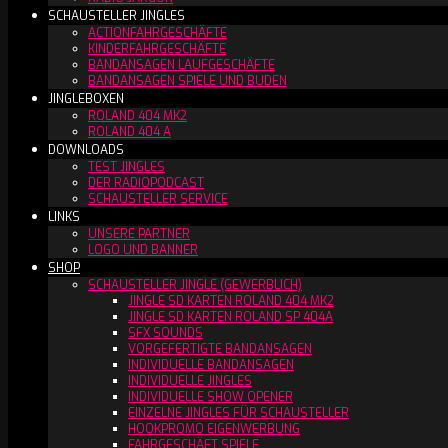
SCHAUSTELLER JINGLES
ACTIONFAHRGESCHÄFTE
KINDERFAHRGESCHÄFTE
BANDANSAGEN LAUFGESCHÄFTE
BANDANSAGEN SPIELE UND BUDEN
JINGLEBOXEN
ROLAND 404 MK2
ROLAND 404 A
DOWNLOADS
TEST JINGLES
DER RADIOPODCAST
SCHAUSTELLER SERVICE
LINKS
UNSERE PARTNER
LOGO UND BANNER
SHOP
SCHAUSTELLER JINGLE (GEWERBLICH)
JINGLE SD KARTEN ROLAND 404 MK2
JINGLE SD KARTEN ROLAND SP 404A
SFX SOUNDS
VORGEFERTIGTE BANDANSAGEN
INDIVIDUELLE BANDANSAGEN
INDIVIDUELLE JINGLES
INDIVIDUELLE SHOW OPENER
EINZELNE JINGLES FÜR SCHAUSTELLER
HOOKPROMO EIGENWERBUNG
FAHRGESCHÄFT SPIELE