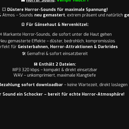
👻
Horror Sound
:
Vampir Hauch 1
💥
Düstere Horror-Sounds für maximale Spannung!
 & Atmos – Sounds
neu gemastert
, extrem präsent und natürlich
ge
🎡
Für Gänsehaut & Nervenkitzel:
 Markante Horror-Sounds, die sofort unter die Haut gehen
 Neu gemasterte Effekte – düster, bedrohlich, kompromisslos
rfekt für
Geisterbahnen, Horror-Attraktionen & Darkrides
🛠️ Gemafrei & sofort einsatzbereit
💾
Enthält 2 Dateien:
MP3 320 kbps – kompakt & direkt einsetzbar
WAV – unkomprimiert, maximale Klangtiefe
Bezahlung sofort downloadbar
– keine Wartezeit, direkt loslegen
r Sound ein Schocker – bereit für echte Horror-Atmosphäre!