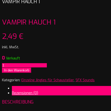
VAMPIR HAUCH 1
VAMPIR HAUCH 1
2,49
€
inkl. MwSt.
0
Verkauft
Vampir
Hauch
In den Warenkorb
1
Menge
Kategorien:
Einzelne Jingles für Schausteller
,
SFX Sounds
Beschreibung
Rezensionen (0)
BESCHREIBUNG