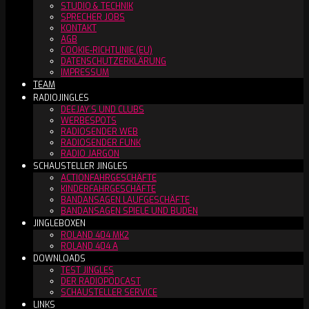
STUDIO & TECHNIK
SPRECHER JOBS
KONTAKT
AGB
COOKIE-RICHTLINIE (EU)
DATENSCHUTZERKLÄRUNG
IMPRESSUM
TEAM
RADIOJINGLES
DEEJAY´S UND CLUBS
WERBESPOTS
RADIOSENDER WEB
RADIOSENDER FUNK
RADIO JARGON
SCHAUSTELLER JINGLES
ACTIONFAHRGESCHÄFTE
KINDERFAHRGESCHÄFTE
BANDANSAGEN LAUFGESCHÄFTE
BANDANSAGEN SPIELE UND BUDEN
JINGLEBOXEN
ROLAND 404 MK2
ROLAND 404 A
DOWNLOADS
TEST JINGLES
DER RADIOPODCAST
SCHAUSTELLER SERVICE
LINKS