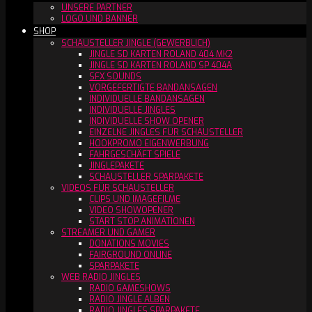
UNSERE PARTNER
LOGO UND BANNER
SHOP
SCHAUSTELLER JINGLE (GEWERBLICH)
JINGLE SD KARTEN ROLAND 404 MK2
JINGLE SD KARTEN ROLAND SP 404A
SFX SOUNDS
VORGEFERTIGTE BANDANSAGEN
INDIVIDUELLE BANDANSAGEN
INDIVIDUELLE JINGLES
INDIVIDUELLE SHOW OPENER
EINZELNE JINGLES FÜR SCHAUSTELLER
HOOKPROMO EIGENWERBUNG
FAHRGESCHÄFT SPIELE
JINGLEPAKETE
SCHAUSTELLER SPARPAKETE
VIDEOS FÜR SCHAUSTELLER
CLIPS UND IMAGEFILME
VIDEO SHOWOPENER
START STOP ANIMATIONEN
STREAMER UND GAMER
DONATIONS MOVIES
FAIRGROUND ONLINE
SPARPAKETE
WEB RADIO JINGLES
RADIO GAMESHOWS
RADIO JINGLE ALBEN
RADIO JINGLES SPARPAKETE