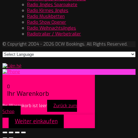
Radio Jingles Sparpakete
Radio Kirmes Jingles
Radio Musikbetten
Radio Show Opener
Radio Weihnachtsjingles
Radiotrailer / Werbetrailer
© Copyright 2004 - 2026 DCW Bookings. All Rights Reserved.
0
Ihr Warenkorb
Ihr Warenkorb ist leer
Zurück zum
Schop
Weiter einkaufen