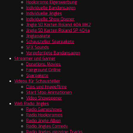
Hookpromo Eigenwerbung
Individuelle Bandansagen
Individuelle Jingles
Individuelle Show Opener
Jingle SD Karten Roland 404 MK2
Jingle SD Karten Roland SP 404a
Jinglepakete
Schausteller Sparpakete
SFX Sounds
Vorgefertigte Bandansagen
Streamer und Gamer
Donations Movies
Fairground Online
Sparpakete
Videos für Schausteller
Clips und Imagefilme
Start Stop Animationen
Video Showopener
Web Radio Jingles
Radio Gameshows
Radio Hookpromos
Radio Jingle Alben
Radio Jingles Comedy
Radio Jingles einzelne Tracks