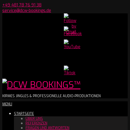
Skip
+49 481 78 76 91 38
to
service@dcw-bookings.de
content
Set
Youtube
Channel
ID
DCW
KIRMES JINGLES & PROFESSIONELLE AUDIO-PRODUKTIONEN
Secondary
MENU
BOOKINGS™
Navigation
STARTSEITE
Menu
ÜBER UNS
REFERENZEN
FRAGEN UND ANTWORTEN