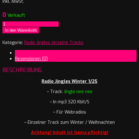
inkl. MwSt.
0
Verkauft
Radio
Jingles
In den Warenkorb
Winter
1/25
Kategorie:
Radio Jingles einzelne Tracks
Jingle
Beschreibung
nee
Rezensionen (0)
nee
Menge
BESCHREIBUNG
Radio Jingles Winter 1/25
– Track:
Jingle nee nee
– In mp3 320 Kbit/S
– Für Webradios
– Einzelner Track zum Winter / Weihnachten
Achtung! Inhalt ist Gema pflichtig!