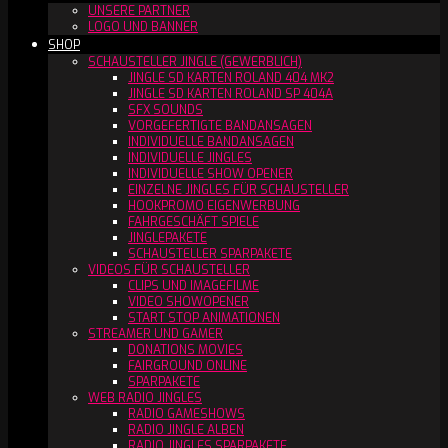
UNSERE PARTNER
LOGO UND BANNER
SHOP
SCHAUSTELLER JINGLE (GEWERBLICH)
JINGLE SD KARTEN ROLAND 404 MK2
JINGLE SD KARTEN ROLAND SP 404A
SFX SOUNDS
VORGEFERTIGTE BANDANSAGEN
INDIVIDUELLE BANDANSAGEN
INDIVIDUELLE JINGLES
INDIVIDUELLE SHOW OPENER
EINZELNE JINGLES FÜR SCHAUSTELLER
HOOKPROMO EIGENWERBUNG
FAHRGESCHÄFT SPIELE
JINGLEPAKETE
SCHAUSTELLER SPARPAKETE
VIDEOS FÜR SCHAUSTELLER
CLIPS UND IMAGEFILME
VIDEO SHOWOPENER
START STOP ANIMATIONEN
STREAMER UND GAMER
DONATIONS MOVIES
FAIRGROUND ONLINE
SPARPAKETE
WEB RADIO JINGLES
RADIO GAMESHOWS
RADIO JINGLE ALBEN
RADIO JINGLES SPARPAKETE