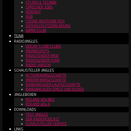
STUDIO & TECHNIK
SPRECHER JOBS
KONTAKT
AGB
COOKIE-RICHTLINIE (EU)
DATENSCHUTZERKLÄRUNG
IMPRESSUM
TEAM
RADIOJINGLES
DEEJAY´S UND CLUBS
WERBESPOTS
RADIOSENDER WEB
RADIOSENDER FUNK
RADIO JARGON
SCHAUSTELLER JINGLES
ACTIONFAHRGESCHÄFTE
KINDERFAHRGESCHÄFTE
BANDANSAGEN LAUFGESCHÄFTE
BANDANSAGEN SPIELE UND BUDEN
JINGLEBOXEN
ROLAND 404 MK2
ROLAND 404 A
DOWNLOADS
TEST JINGLES
DER RADIOPODCAST
SCHAUSTELLER SERVICE
LINKS