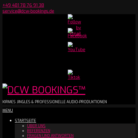
Skip
+49 481 78 76 91 38
to
service@dcw-bookings.de
content
Set
Youtube
Channel
ID
DCW
KIRMES JINGLES & PROFESSIONELLE AUDIO-PRODUKTIONEN
Secondary
MENU
BOOKINGS™
Navigation
STARTSEITE
Menu
ÜBER UNS
REFERENZEN
FRAGEN UND ANTWORTEN