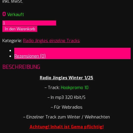
inkl. MwSt.
0
Verkauft
Radio
Jingles
In den Warenkorb
Winter
1/25
Kategorie:
Radio Jingles einzelne Tracks
Hookpromo
Beschreibung
10
Rezensionen (0)
Menge
BESCHREIBUNG
Radio Jingles Winter 1/25
– Track:
Hookpromo 10
– In mp3 320 Kbit/S
– Für Webradios
– Einzelner Track zum Winter / Weihnachten
Achtung! Inhalt ist Gema pflichtig!