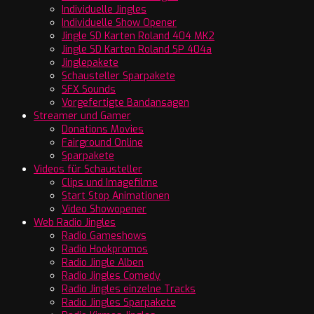
Individuelle Jingles
Individuelle Show Opener
Jingle SD Karten Roland 404 MK2
Jingle SD Karten Roland SP 404a
Jinglepakete
Schausteller Sparpakete
SFX Sounds
Vorgefertigte Bandansagen
Streamer und Gamer
Donations Movies
Fairground Online
Sparpakete
Videos für Schausteller
Clips und Imagefilme
Start Stop Animationen
Video Showopener
Web Radio Jingles
Radio Gameshows
Radio Hookpromos
Radio Jingle Alben
Radio Jingles Comedy
Radio Jingles einzelne Tracks
Radio Jingles Sparpakete