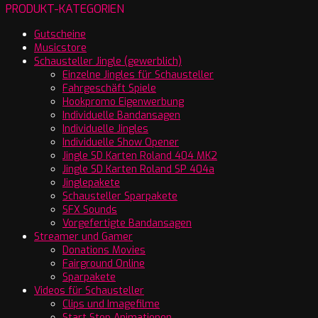
PRODUKT-KATEGORIEN
Gutscheine
Musicstore
Schausteller Jingle (gewerblich)
Einzelne Jingles für Schausteller
Fahrgeschäft Spiele
Hookpromo Eigenwerbung
Individuelle Bandansagen
Individuelle Jingles
Individuelle Show Opener
Jingle SD Karten Roland 404 MK2
Jingle SD Karten Roland SP 404a
Jinglepakete
Schausteller Sparpakete
SFX Sounds
Vorgefertigte Bandansagen
Streamer und Gamer
Donations Movies
Fairground Online
Sparpakete
Videos für Schausteller
Clips und Imagefilme
Start Stop Animationen