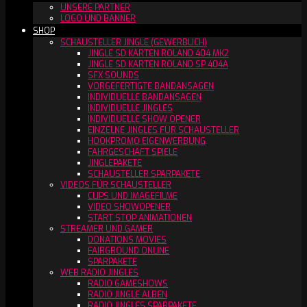
UNSERE PARTNER
LOGO UND BANNER
SHOP
SCHAUSTELLER JINGLE (GEWERBLICH)
JINGLE SD KARTEN ROLAND 404 MK2
JINGLE SD KARTEN ROLAND SP 404A
SFX SOUNDS
VORGEFERTIGTE BANDANSAGEN
INDIVIDUELLE BANDANSAGEN
INDIVIDUELLE JINGLES
INDIVIDUELLE SHOW OPENER
EINZELNE JINGLES FÜR SCHAUSTELLER
HOOKPROMO EIGENWERBUNG
FAHRGESCHÄFT SPIELE
JINGLEPAKETE
SCHAUSTELLER SPARPAKETE
VIDEOS FÜR SCHAUSTELLER
CLIPS UND IMAGEFILME
VIDEO SHOWOPENER
START STOP ANIMATIONEN
STREAMER UND GAMER
DONATIONS MOVIES
FAIRGROUND ONLINE
SPARPAKETE
WEB RADIO JINGLES
RADIO GAMESHOWS
RADIO JINGLE ALBEN
RADIO JINGLES SPARPAKETE