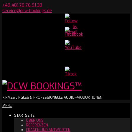
Skip
+49 481 78 76 91 38
to
service@dcw-bookings.de
content
Set
Youtube
Channel
ID
DCW
KIRMES JINGLES & PROFESSIONELLE AUDIO-PRODUKTIONEN
Secondary
MENU
BOOKINGS™
Navigation
STARTSEITE
Menu
ÜBER UNS
REFERENZEN
FRAGEN UND ANTWORTEN