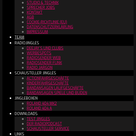
STUDIO & TECHNIK
SPRECHER JOBS
KONTAKT
AGB
COOKIE-RICHTLINIE (EU)
DATENSCHUTZERKLÄRUNG
IMPRESSUM
TEAM
RADIOJINGLES
DEEJAY´S UND CLUBS
WERBESPOTS
RADIOSENDER WEB
RADIOSENDER FUNK
RADIO JARGON
SCHAUSTELLER JINGLES
ACTIONFAHRGESCHÄFTE
KINDERFAHRGESCHÄFTE
BANDANSAGEN LAUFGESCHÄFTE
BANDANSAGEN SPIELE UND BUDEN
JINGLEBOXEN
ROLAND 404 MK2
ROLAND 404 A
DOWNLOADS
TEST JINGLES
DER RADIOPODCAST
SCHAUSTELLER SERVICE
LINKS