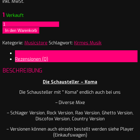
inkl. MwSt.
1
Verkauft
Die
Schausteller
In den Warenkorb
-
Koma
Kategorie:
Musicstore
Schlagwort:
Kirmes Musik
(Album)
Beschreibung
Menge
Rezensionen (0)
BESCHREIBUNG
Die Schausteller – Koma
Die Schausteller mit ” Koma” endlich auch bei uns
– Diverse Mixe
– Schlager Version, Rock Version, Rao Version, Ghetto Version,
Discofox Version, Country Version
– Versionen können auch einzeln bestellt werden siehe Player
(Einkaufswagen)