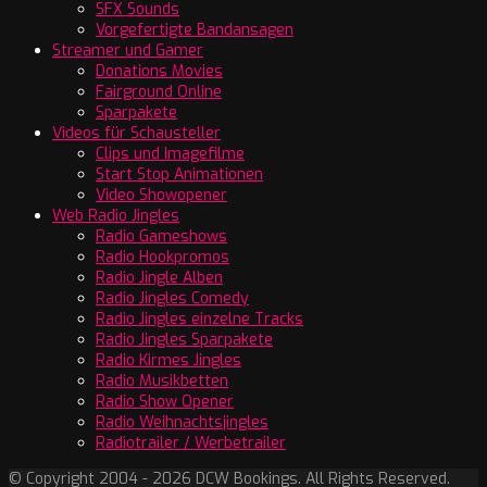
SFX Sounds
Vorgefertigte Bandansagen
Streamer und Gamer
Donations Movies
Fairground Online
Sparpakete
Videos für Schausteller
Clips und Imagefilme
Start Stop Animationen
Video Showopener
Web Radio Jingles
Radio Gameshows
Radio Hookpromos
Radio Jingle Alben
Radio Jingles Comedy
Radio Jingles einzelne Tracks
Radio Jingles Sparpakete
Radio Kirmes Jingles
Radio Musikbetten
Radio Show Opener
Radio Weihnachtsjingles
Radiotrailer / Werbetrailer
© Copyright 2004 - 2026 DCW Bookings. All Rights Reserved.