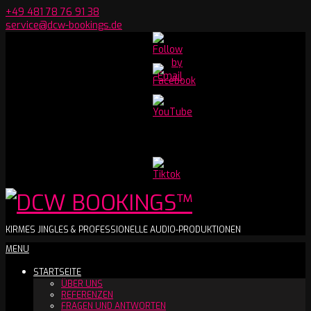
Skip
+49 481 78 76 91 38
to
service@dcw-bookings.de
content
Set
Youtube
Channel
ID
DCW
KIRMES JINGLES & PROFESSIONELLE AUDIO-PRODUKTIONEN
Secondary
MENU
BOOKINGS™
Navigation
STARTSEITE
Menu
ÜBER UNS
REFERENZEN
FRAGEN UND ANTWORTEN