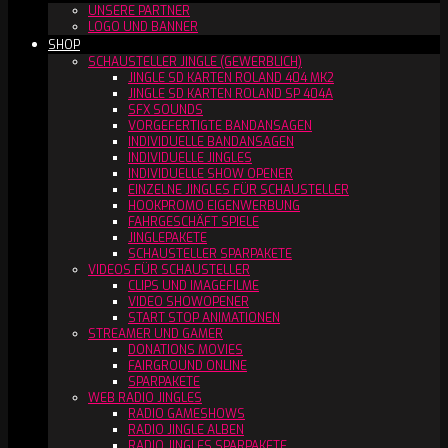
UNSERE PARTNER
LOGO UND BANNER
SHOP
SCHAUSTELLER JINGLE (GEWERBLICH)
JINGLE SD KARTEN ROLAND 404 MK2
JINGLE SD KARTEN ROLAND SP 404A
SFX SOUNDS
VORGEFERTIGTE BANDANSAGEN
INDIVIDUELLE BANDANSAGEN
INDIVIDUELLE JINGLES
INDIVIDUELLE SHOW OPENER
EINZELNE JINGLES FÜR SCHAUSTELLER
HOOKPROMO EIGENWERBUNG
FAHRGESCHÄFT SPIELE
JINGLEPAKETE
SCHAUSTELLER SPARPAKETE
VIDEOS FÜR SCHAUSTELLER
CLIPS UND IMAGEFILME
VIDEO SHOWOPENER
START STOP ANIMATIONEN
STREAMER UND GAMER
DONATIONS MOVIES
FAIRGROUND ONLINE
SPARPAKETE
WEB RADIO JINGLES
RADIO GAMESHOWS
RADIO JINGLE ALBEN
RADIO JINGLES SPARPAKETE