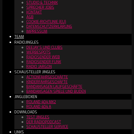
STUDIO & TECHNIK
SPRECHER JOBS
KONTAKT
AGB
COOKIE-RICHTLINIE (EU)
DATENSCHUTZERKLÄRUNG
IMPRESSUM
TEAM
RADIOJINGLES
DEEJAY´S UND CLUBS
WERBESPOTS
RADIOSENDER WEB
RADIOSENDER FUNK
RADIO JARGON
SCHAUSTELLER JINGLES
ACTIONFAHRGESCHÄFTE
KINDERFAHRGESCHÄFTE
BANDANSAGEN LAUFGESCHÄFTE
BANDANSAGEN SPIELE UND BUDEN
JINGLEBOXEN
ROLAND 404 MK2
ROLAND 404 A
DOWNLOADS
TEST JINGLES
DER RADIOPODCAST
SCHAUSTELLER SERVICE
LINKS