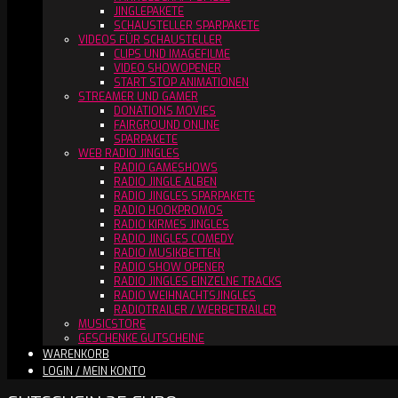
JINGLEPAKETE
SCHAUSTELLER SPARPAKETE
VIDEOS FÜR SCHAUSTELLER
CLIPS UND IMAGEFILME
VIDEO SHOWOPENER
START STOP ANIMATIONEN
STREAMER UND GAMER
DONATIONS MOVIES
FAIRGROUND ONLINE
SPARPAKETE
WEB RADIO JINGLES
RADIO GAMESHOWS
RADIO JINGLE ALBEN
RADIO JINGLES SPARPAKETE
RADIO HOOKPROMOS
RADIO KIRMES JINGLES
RADIO JINGLES COMEDY
RADIO MUSIKBETTEN
RADIO SHOW OPENER
RADIO JINGLES EINZELNE TRACKS
RADIO WEIHNACHTSJINGLES
RADIOTRAILER / WERBETRAILER
MUSICSTORE
GESCHENKE GUTSCHEINE
WARENKORB
LOGIN / MEIN KONTO