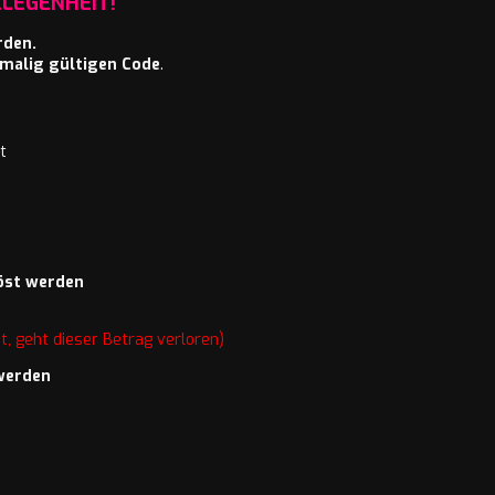
LEGENHEIT!
rden.
nmalig gültigen Code
.
t
öst werden
nt, geht dieser Betrag verloren)
werden