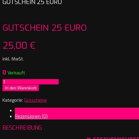
GUTSCHEIN 25 EURO
GUTSCHEIN 25 EURO
25,00
€
inkl. MwSt.
0
Verkauft
Gutschein
25
In den Warenkorb
Euro
Menge
Kategorie:
Gutscheine
Beschreibung
Rezensionen (0)
BESCHREIBUNG