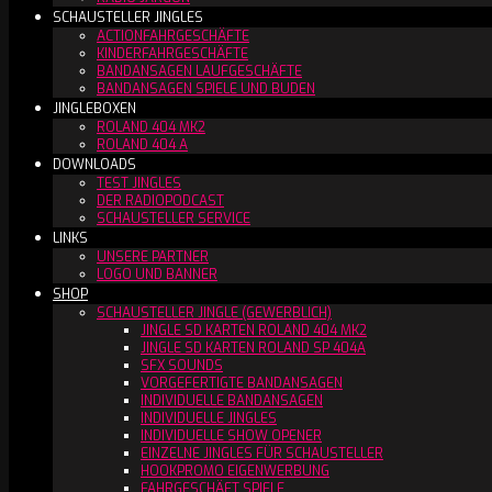
SCHAUSTELLER JINGLES
ACTIONFAHRGESCHÄFTE
KINDERFAHRGESCHÄFTE
BANDANSAGEN LAUFGESCHÄFTE
BANDANSAGEN SPIELE UND BUDEN
JINGLEBOXEN
ROLAND 404 MK2
ROLAND 404 A
DOWNLOADS
TEST JINGLES
DER RADIOPODCAST
SCHAUSTELLER SERVICE
LINKS
UNSERE PARTNER
LOGO UND BANNER
SHOP
SCHAUSTELLER JINGLE (GEWERBLICH)
JINGLE SD KARTEN ROLAND 404 MK2
JINGLE SD KARTEN ROLAND SP 404A
SFX SOUNDS
VORGEFERTIGTE BANDANSAGEN
INDIVIDUELLE BANDANSAGEN
INDIVIDUELLE JINGLES
INDIVIDUELLE SHOW OPENER
EINZELNE JINGLES FÜR SCHAUSTELLER
HOOKPROMO EIGENWERBUNG
FAHRGESCHÄFT SPIELE