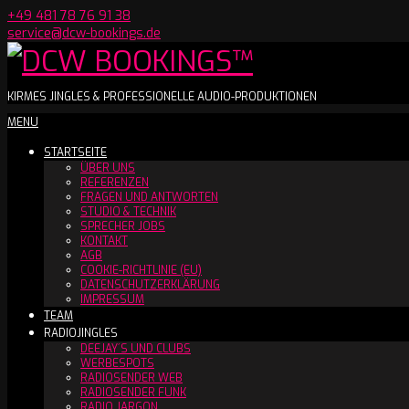
Skip
+49 481 78 76 91 38
to
service@dcw-bookings.de
content
DCW
KIRMES JINGLES & PROFESSIONELLE AUDIO-PRODUKTIONEN
Secondary
MENU
BOOKINGS™
Navigation
STARTSEITE
Menu
ÜBER UNS
REFERENZEN
FRAGEN UND ANTWORTEN
STUDIO & TECHNIK
SPRECHER JOBS
KONTAKT
AGB
COOKIE-RICHTLINIE (EU)
DATENSCHUTZERKLÄRUNG
IMPRESSUM
TEAM
RADIOJINGLES
DEEJAY´S UND CLUBS
WERBESPOTS
RADIOSENDER WEB
RADIOSENDER FUNK
RADIO JARGON