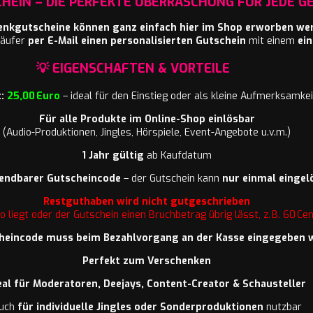
EIN – DIE PERFEKTE ÜBERRASCHUNG FÜR JEDE GE
nkgutscheine können ganz einfach hier im Shop erworben we
Käufer
per E-Mail einen personalisierten Gutschein
mit einem
ei
💡 EIGENSCHAFTEN & VORTEILE
t:
25,00 Euro
– ideal für den Einstieg oder als kleine Aufmerksamkei
Für alle Produkte im Online-Shop einlösbar
(Audio-Produktionen, Jingles, Hörspiele, Event-Angebote u.v.m.)
1 Jahr gültig
ab Kaufdatum
endbarer Gutscheincode
– der Gutschein kann
nur einmal eingel
Restguthaben wird nicht gutgeschrieben
 liegt oder der Gutschein einen Bruchbetrag übrig lässt, z. B. 60 Ce
heincode muss beim Bezahlvorgang an der Kasse eingegeben 
Perfekt zum Verschenken
eal für Moderatoren, Deejays, Content-Creator & Schausteller
uch
für individuelle Jingles oder Sonderproduktionen
nutzbar