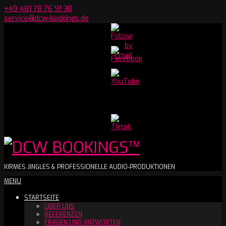
Skip
+49 481 78 76 91 38
to
service@dcw-bookings.de
content
Set
Youtube
Channel
ID
DCW
KIRMES JINGLES & PROFESSIONELLE AUDIO-PRODUKTIONEN
Secondary
MENU
BOOKINGS™
Navigation
STARTSEITE
Menu
ÜBER UNS
REFERENZEN
FRAGEN UND ANTWORTEN