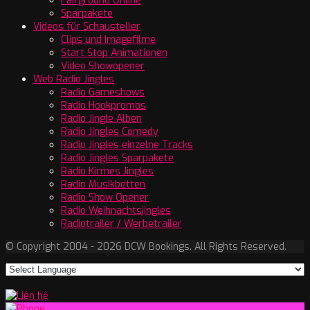
Fairground Online
Sparpakete
Videos für Schausteller
Clips und Imagefilme
Start Stop Animationen
Video Showopener
Web Radio Jingles
Radio Gameshows
Radio Hookpromos
Radio Jingle Alben
Radio Jingles Comedy
Radio Jingles einzelne Tracks
Radio Jingles Sparpakete
Radio Kirmes Jingles
Radio Musikbetten
Radio Show Opener
Radio Weihnachtsjingles
Radiotrailer / Werbetrailer
© Copyright 2004 - 2026 DCW Bookings. All Rights Reserved.