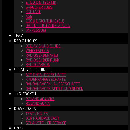
STUDIO & TECHNIK
SPRECHER JOBS
KONTAKT
AGB
COOKIE-RICHTLINIE (EU)
DATENSCHUTZERKLÄRUNG
IMPRESSUM
TEAM
RADIOJINGLES
DEEJAY´S UND CLUBS
WERBESPOTS
RADIOSENDER WEB
RADIOSENDER FUNK
RADIO JARGON
SCHAUSTELLER JINGLES
ACTIONFAHRGESCHÄFTE
KINDERFAHRGESCHÄFTE
BANDANSAGEN LAUFGESCHÄFTE
BANDANSAGEN SPIELE UND BUDEN
JINGLEBOXEN
ROLAND 404 MK2
ROLAND 404 A
DOWNLOADS
TEST JINGLES
DER RADIOPODCAST
SCHAUSTELLER SERVICE
LINKS