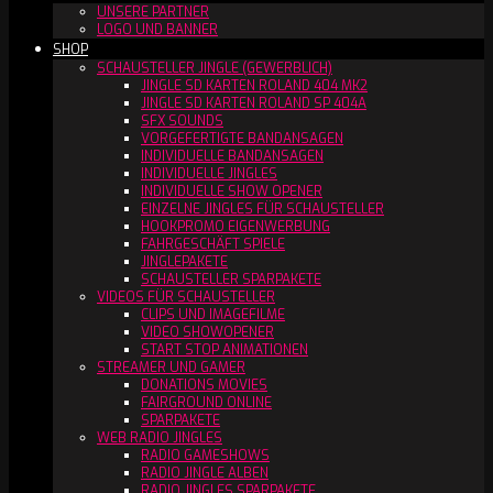
UNSERE PARTNER
LOGO UND BANNER
SHOP
SCHAUSTELLER JINGLE (GEWERBLICH)
JINGLE SD KARTEN ROLAND 404 MK2
JINGLE SD KARTEN ROLAND SP 404A
SFX SOUNDS
VORGEFERTIGTE BANDANSAGEN
INDIVIDUELLE BANDANSAGEN
INDIVIDUELLE JINGLES
INDIVIDUELLE SHOW OPENER
EINZELNE JINGLES FÜR SCHAUSTELLER
HOOKPROMO EIGENWERBUNG
FAHRGESCHÄFT SPIELE
JINGLEPAKETE
SCHAUSTELLER SPARPAKETE
VIDEOS FÜR SCHAUSTELLER
CLIPS UND IMAGEFILME
VIDEO SHOWOPENER
START STOP ANIMATIONEN
STREAMER UND GAMER
DONATIONS MOVIES
FAIRGROUND ONLINE
SPARPAKETE
WEB RADIO JINGLES
RADIO GAMESHOWS
RADIO JINGLE ALBEN
RADIO JINGLES SPARPAKETE