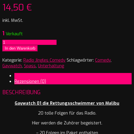
14,50
€
inkl. MwSt.
1
Verkauft
Gaywatch
die
In den Warenkorb
Rettungsschwimmer
von
Kategorie:
Radio Jingles Comedy
Schlagwörter:
Comedy
,
Mailibu
Gaywatch
,
Spass
,
Unterhaltung
Menge
Beschreibung
Rezensionen (0)
BESCHREIBUNG
Gaywatch 01 die Rettungsschwimmer von Malibu
20 tolle Folgen für das Radio.
Hier werden die Zuhörer begeistert.
– 20 Folgen im Paket enthalten