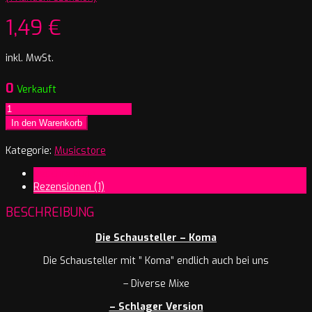
1,49
€
inkl. MwSt.
0
Verkauft
Die
Schausteller
In den Warenkorb
-
Koma
Kategorie:
Musicstore
(Schlager
Beschreibung
Version)
Rezensionen (1)
Menge
BESCHREIBUNG
Die Schausteller – Koma
Die Schausteller mit ” Koma” endlich auch bei uns
– Diverse Mixe
– Schlager Version