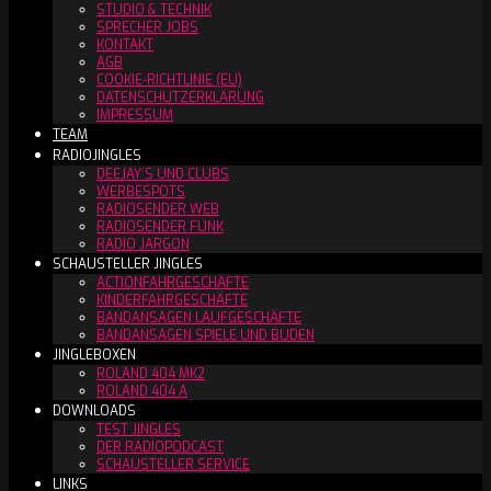
STUDIO & TECHNIK
SPRECHER JOBS
KONTAKT
AGB
COOKIE-RICHTLINIE (EU)
DATENSCHUTZERKLÄRUNG
IMPRESSUM
TEAM
RADIOJINGLES
DEEJAY´S UND CLUBS
WERBESPOTS
RADIOSENDER WEB
RADIOSENDER FUNK
RADIO JARGON
SCHAUSTELLER JINGLES
ACTIONFAHRGESCHÄFTE
KINDERFAHRGESCHÄFTE
BANDANSAGEN LAUFGESCHÄFTE
BANDANSAGEN SPIELE UND BUDEN
JINGLEBOXEN
ROLAND 404 MK2
ROLAND 404 A
DOWNLOADS
TEST JINGLES
DER RADIOPODCAST
SCHAUSTELLER SERVICE
LINKS