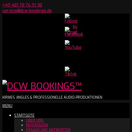
Skip
+49 481 78 76 91 38
to
service@dcw-bookings.de
content
Set
Youtube
Channel
ID
DCW
KIRMES JINGLES & PROFESSIONELLE AUDIO-PRODUKTIONEN
Secondary
MENU
BOOKINGS™
Navigation
STARTSEITE
Menu
ÜBER UNS
REFERENZEN
FRAGEN UND ANTWORTEN