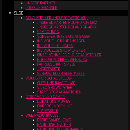
UNSERE PARTNER
LOGO UND BANNER
SHOP
SCHAUSTELLER JINGLE (GEWERBLICH)
JINGLE SD KARTEN ROLAND 404 MK2
JINGLE SD KARTEN ROLAND SP 404A
SFX SOUNDS
VORGEFERTIGTE BANDANSAGEN
INDIVIDUELLE BANDANSAGEN
INDIVIDUELLE JINGLES
INDIVIDUELLE SHOW OPENER
EINZELNE JINGLES FÜR SCHAUSTELLER
HOOKPROMO EIGENWERBUNG
FAHRGESCHÄFT SPIELE
JINGLEPAKETE
SCHAUSTELLER SPARPAKETE
VIDEOS FÜR SCHAUSTELLER
CLIPS UND IMAGEFILME
VIDEO SHOWOPENER
START STOP ANIMATIONEN
STREAMER UND GAMER
DONATIONS MOVIES
FAIRGROUND ONLINE
SPARPAKETE
WEB RADIO JINGLES
RADIO GAMESHOWS
RADIO JINGLE ALBEN
RADIO JINGLES SPARPAKETE