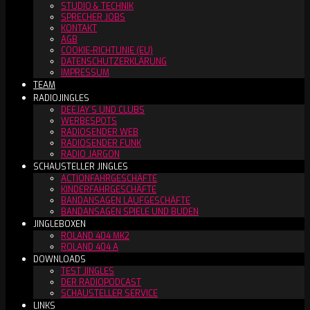
STUDIO & TECHNIK
SPRECHER JOBS
KONTAKT
AGB
COOKIE-RICHTLINIE (EU)
DATENSCHUTZERKLÄRUNG
IMPRESSUM
TEAM
RADIOJINGLES
DEEJAY´S UND CLUBS
WERBESPOTS
RADIOSENDER WEB
RADIOSENDER FUNK
RADIO JARGON
SCHAUSTELLER JINGLES
ACTIONFAHRGESCHÄFTE
KINDERFAHRGESCHÄFTE
BANDANSAGEN LAUFGESCHÄFTE
BANDANSAGEN SPIELE UND BUDEN
JINGLEBOXEN
ROLAND 404 MK2
ROLAND 404 A
DOWNLOADS
TEST JINGLES
DER RADIOPODCAST
SCHAUSTELLER SERVICE
LINKS