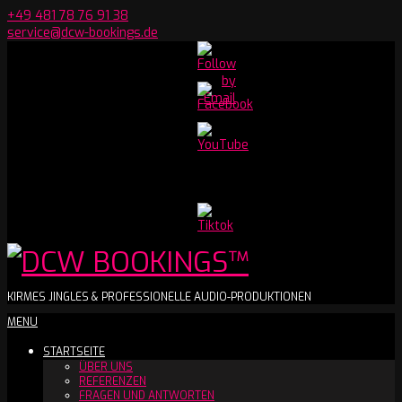
Skip
+49 481 78 76 91 38
to
service@dcw-bookings.de
content
Set
Youtube
Channel
ID
DCW
KIRMES JINGLES & PROFESSIONELLE AUDIO-PRODUKTIONEN
Secondary
MENU
BOOKINGS™
Navigation
STARTSEITE
Menu
ÜBER UNS
REFERENZEN
FRAGEN UND ANTWORTEN