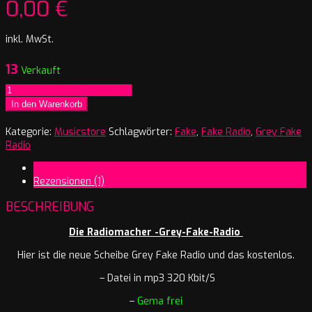
0,00
€
inkl. MwSt.
13
Verkauft
Die
Radiomacher
In den Warenkorb
-
Grey
Kategorie:
Musicstore
Schlagwörter:
Fake
,
Fake Radio
,
Grey Fake
Fake
Radio
Radio
Beschreibung
Menge
Rezensionen (1)
BESCHREIBUNG
Die Radiomacher -Grey-Fake-Radio
Hier ist die neue Scheibe Grey Fake Radio und das kostenlos.
– Datei in mp3 320 Kbit/S
–
Gema frei