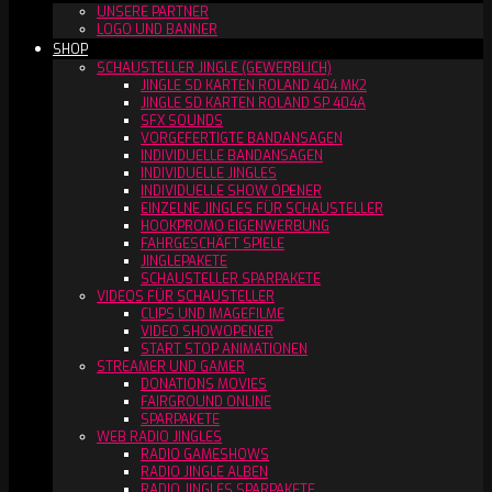
UNSERE PARTNER
LOGO UND BANNER
SHOP
SCHAUSTELLER JINGLE (GEWERBLICH)
JINGLE SD KARTEN ROLAND 404 MK2
JINGLE SD KARTEN ROLAND SP 404A
SFX SOUNDS
VORGEFERTIGTE BANDANSAGEN
INDIVIDUELLE BANDANSAGEN
INDIVIDUELLE JINGLES
INDIVIDUELLE SHOW OPENER
EINZELNE JINGLES FÜR SCHAUSTELLER
HOOKPROMO EIGENWERBUNG
FAHRGESCHÄFT SPIELE
JINGLEPAKETE
SCHAUSTELLER SPARPAKETE
VIDEOS FÜR SCHAUSTELLER
CLIPS UND IMAGEFILME
VIDEO SHOWOPENER
START STOP ANIMATIONEN
STREAMER UND GAMER
DONATIONS MOVIES
FAIRGROUND ONLINE
SPARPAKETE
WEB RADIO JINGLES
RADIO GAMESHOWS
RADIO JINGLE ALBEN
RADIO JINGLES SPARPAKETE