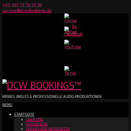
Skip
+49 481 78 76 91 38
to
service@dcw-bookings.de
content
Set
Youtube
Channel
ID
DCW
KIRMES JINGLES & PROFESSIONELLE AUDIO-PRODUKTIONEN
Secondary
MENU
BOOKINGS™
Navigation
STARTSEITE
Menu
ÜBER UNS
REFERENZEN
FRAGEN UND ANTWORTEN