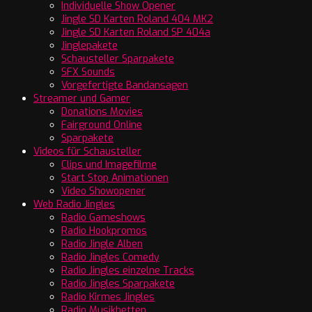
Individuelle Show Opener
Jingle SD Karten Roland 404 MK2
Jingle SD Karten Roland SP 404a
Jinglepakete
Schausteller Sparpakete
SFX Sounds
Vorgefertigte Bandansagen
Streamer und Gamer
Donations Movies
Fairground Online
Sparpakete
Videos für Schausteller
Clips und Imagefilme
Start Stop Animationen
Video Showopener
Web Radio Jingles
Radio Gameshows
Radio Hookpromos
Radio Jingle Alben
Radio Jingles Comedy
Radio Jingles einzelne Tracks
Radio Jingles Sparpakete
Radio Kirmes Jingles
Radio Musikbetten