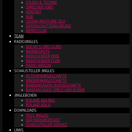
STUDIO & TECHNIK
SPRECHER JOBS
KONTAKT
AGB
COOKIE-RICHTLINIE (EU)
DATENSCHUTZERKLÄRUNG
IMPRESSUM
TEAM
RADIOJINGLES
DEEJAY´S UND CLUBS
WERBESPOTS
RADIOSENDER WEB
RADIOSENDER FUNK
RADIO JARGON
SCHAUSTELLER JINGLES
ACTIONFAHRGESCHÄFTE
KINDERFAHRGESCHÄFTE
BANDANSAGEN LAUFGESCHÄFTE
BANDANSAGEN SPIELE UND BUDEN
JINGLEBOXEN
ROLAND 404 MK2
ROLAND 404 A
DOWNLOADS
TEST JINGLES
DER RADIOPODCAST
SCHAUSTELLER SERVICE
LINKS