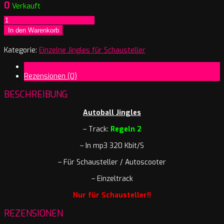
0
Verkauft
Autoball
Jingle
In den Warenkorb
-
Regeln
Kategorie:
Einzelne Jingles für Schausteller
2
Beschreibung
Menge
Rezensionen (0)
BESCHREIBUNG
Autoball Jingles
– Track:
Regeln 2
– In mp3 320 Kbit/S
– Für Schausteller / Autoscooter
– Einzeltrack
Nur für Schausteller!!
REZENSIONEN