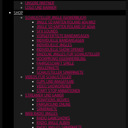
UNSERE PARTNER
LOGO UND BANNER
SHOP
SCHAUSTELLER JINGLE (GEWERBLICH)
JINGLE SD KARTEN ROLAND 404 MK2
JINGLE SD KARTEN ROLAND SP 404A
SFX SOUNDS
VORGEFERTIGTE BANDANSAGEN
INDIVIDUELLE BANDANSAGEN
INDIVIDUELLE JINGLES
INDIVIDUELLE SHOW OPENER
EINZELNE JINGLES FÜR SCHAUSTELLER
HOOKPROMO EIGENWERBUNG
FAHRGESCHÄFT SPIELE
JINGLEPAKETE
SCHAUSTELLER SPARPAKETE
VIDEOS FÜR SCHAUSTELLER
CLIPS UND IMAGEFILME
VIDEO SHOWOPENER
START STOP ANIMATIONEN
STREAMER UND GAMER
DONATIONS MOVIES
FAIRGROUND ONLINE
SPARPAKETE
WEB RADIO JINGLES
RADIO GAMESHOWS
RADIO JINGLE ALBEN
RADIO JINGLES SPARPAKETE