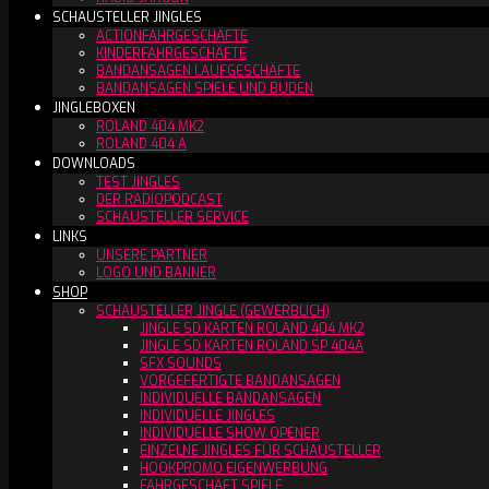
SCHAUSTELLER JINGLES
ACTIONFAHRGESCHÄFTE
KINDERFAHRGESCHÄFTE
BANDANSAGEN LAUFGESCHÄFTE
BANDANSAGEN SPIELE UND BUDEN
JINGLEBOXEN
ROLAND 404 MK2
ROLAND 404 A
DOWNLOADS
TEST JINGLES
DER RADIOPODCAST
SCHAUSTELLER SERVICE
LINKS
UNSERE PARTNER
LOGO UND BANNER
SHOP
SCHAUSTELLER JINGLE (GEWERBLICH)
JINGLE SD KARTEN ROLAND 404 MK2
JINGLE SD KARTEN ROLAND SP 404A
SFX SOUNDS
VORGEFERTIGTE BANDANSAGEN
INDIVIDUELLE BANDANSAGEN
INDIVIDUELLE JINGLES
INDIVIDUELLE SHOW OPENER
EINZELNE JINGLES FÜR SCHAUSTELLER
HOOKPROMO EIGENWERBUNG
FAHRGESCHÄFT SPIELE