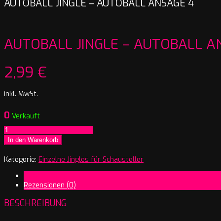
AUTOBALL JINGLE – AUTOBALL ANSAGE 4
AUTOBALL JINGLE – AUTOBALL A
2,99
€
inkl. MwSt.
0
Verkauft
Autoball
Jingle
In den Warenkorb
-
Autoball
Kategorie:
Einzelne Jingles für Schausteller
Ansage
Beschreibung
4
Rezensionen (0)
Menge
BESCHREIBUNG