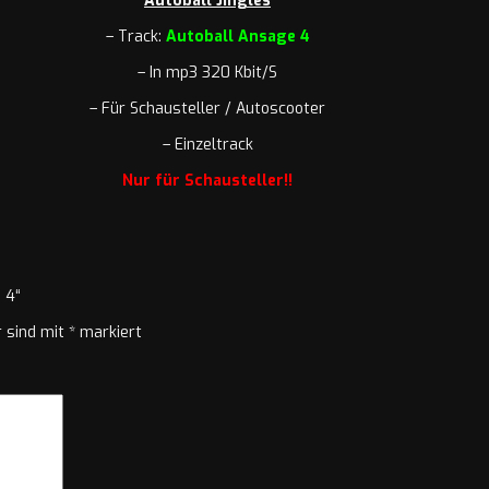
Autoball Jingles
– Track:
Autoball Ansage 4
– In mp3 320 Kbit/S
– Für Schausteller / Autoscooter
– Einzeltrack
Nur für Schausteller!!
 4“
r sind mit
*
markiert