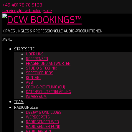
Skip
+49 481 78 76 91 38
to
service@dcw-bookings.de
content
DCW
KIRMES JINGLES & PROFESSIONELLE AUDIO-PRODUKTIONEN
Secondary
MENU
BOOKINGS™
Navigation
STARTSEITE
Menu
ÜBER UNS
REFERENZEN
FRAGEN UND ANTWORTEN
STUDIO & TECHNIK
SPRECHER JOBS
KONTAKT
AGB
COOKIE-RICHTLINIE (EU)
DATENSCHUTZERKLÄRUNG
IMPRESSUM
TEAM
RADIOJINGLES
DEEJAY´S UND CLUBS
WERBESPOTS
RADIOSENDER WEB
RADIOSENDER FUNK
RADIO JARGON