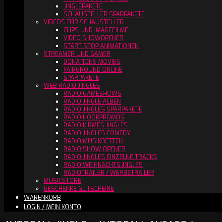
JINGLEPAKETE
SCHAUSTELLER SPARPAKETE
VIDEOS FÜR SCHAUSTELLER
CLIPS UND IMAGEFILME
VIDEO SHOWOPENER
START STOP ANIMATIONEN
STREAMER UND GAMER
DONATIONS MOVIES
FAIRGROUND ONLINE
SPARPAKETE
WEB RADIO JINGLES
RADIO GAMESHOWS
RADIO JINGLE ALBEN
RADIO JINGLES SPARPAKETE
RADIO HOOKPROMOS
RADIO KIRMES JINGLES
RADIO JINGLES COMEDY
RADIO MUSIKBETTEN
RADIO SHOW OPENER
RADIO JINGLES EINZELNE TRACKS
RADIO WEIHNACHTSJINGLES
RADIOTRAILER / WERBETRAILER
MUSICSTORE
GESCHENKE GUTSCHEINE
WARENKORB
LOGIN / MEIN KONTO