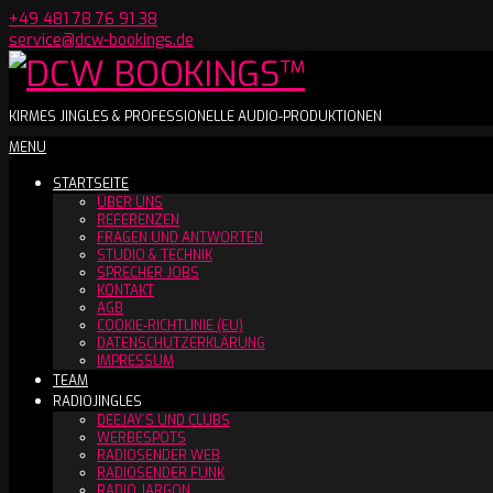
Skip
+49 481 78 76 91 38
to
service@dcw-bookings.de
content
DCW
KIRMES JINGLES & PROFESSIONELLE AUDIO-PRODUKTIONEN
Secondary
MENU
BOOKINGS™
Navigation
STARTSEITE
Menu
ÜBER UNS
REFERENZEN
FRAGEN UND ANTWORTEN
STUDIO & TECHNIK
SPRECHER JOBS
KONTAKT
AGB
COOKIE-RICHTLINIE (EU)
DATENSCHUTZERKLÄRUNG
IMPRESSUM
TEAM
RADIOJINGLES
DEEJAY´S UND CLUBS
WERBESPOTS
RADIOSENDER WEB
RADIOSENDER FUNK
RADIO JARGON