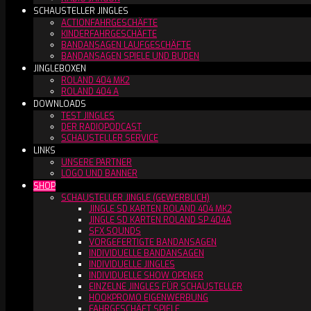
SCHAUSTELLER JINGLES
ACTIONFAHRGESCHÄFTE
KINDERFAHRGESCHÄFTE
BANDANSAGEN LAUFGESCHÄFTE
BANDANSAGEN SPIELE UND BUDEN
JINGLEBOXEN
ROLAND 404 MK2
ROLAND 404 A
DOWNLOADS
TEST JINGLES
DER RADIOPODCAST
SCHAUSTELLER SERVICE
LINKS
UNSERE PARTNER
LOGO UND BANNER
SHOP
SCHAUSTELLER JINGLE (GEWERBLICH)
JINGLE SD KARTEN ROLAND 404 MK2
JINGLE SD KARTEN ROLAND SP 404A
SFX SOUNDS
VORGEFERTIGTE BANDANSAGEN
INDIVIDUELLE BANDANSAGEN
INDIVIDUELLE JINGLES
INDIVIDUELLE SHOW OPENER
EINZELNE JINGLES FÜR SCHAUSTELLER
HOOKPROMO EIGENWERBUNG
FAHRGESCHÄFT SPIELE