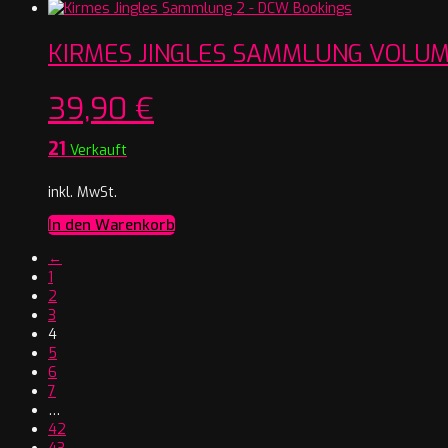
KIRMES JINGLES SAMMLUNG VOLUM
39,90
€
21
Verkauft
inkl. MwSt.
In den Warenkorb
←
1
2
3
4
5
6
7
…
42