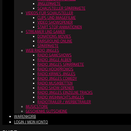
JINGLEPAKETE
SCHAUSTELLER SPARPAKETE
VIDEOS FÜR SCHAUSTELLER
CLIPS UND IMAGEFILME
VIDEO SHOWOPENER
START STOP ANIMATIONEN
STREAMER UND GAMER
DONATIONS MOVIES
FAIRGROUND ONLINE
SPARPAKETE
WEB RADIO JINGLES
RADIO GAMESHOWS
RADIO JINGLE ALBEN
RADIO JINGLES SPARPAKETE
RADIO HOOKPROMOS
RADIO KIRMES JINGLES
RADIO JINGLES COMEDY
RADIO MUSIKBETTEN
RADIO SHOW OPENER
RADIO JINGLES EINZELNE TRACKS
RADIO WEIHNACHTSJINGLES
RADIOTRAILER / WERBETRAILER
MUSICSTORE
GESCHENKE GUTSCHEINE
WARENKORB
LOGIN / MEIN KONTO