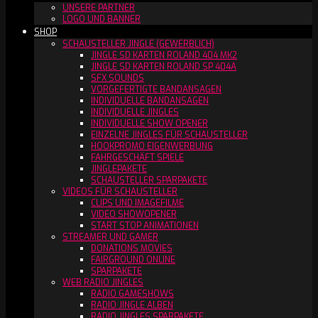
UNSERE PARTNER
LOGO UND BANNER
SHOP
SCHAUSTELLER JINGLE (GEWERBLICH)
JINGLE SD KARTEN ROLAND 404 MK2
JINGLE SD KARTEN ROLAND SP 404A
SFX SOUNDS
VORGEFERTIGTE BANDANSAGEN
INDIVIDUELLE BANDANSAGEN
INDIVIDUELLE JINGLES
INDIVIDUELLE SHOW OPENER
EINZELNE JINGLES FÜR SCHAUSTELLER
HOOKPROMO EIGENWERBUNG
FAHRGESCHÄFT SPIELE
JINGLEPAKETE
SCHAUSTELLER SPARPAKETE
VIDEOS FÜR SCHAUSTELLER
CLIPS UND IMAGEFILME
VIDEO SHOWOPENER
START STOP ANIMATIONEN
STREAMER UND GAMER
DONATIONS MOVIES
FAIRGROUND ONLINE
SPARPAKETE
WEB RADIO JINGLES
RADIO GAMESHOWS
RADIO JINGLE ALBEN
RADIO JINGLES SPARPAKETE