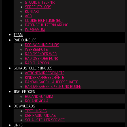
STUDIO & TECHNIK
SPRECHER JOBS
KONTAKT
AGB
COOKIE-RICHTLINIE (EU)
DATENSCHUTZERKLÄRUNG
IMPRESSUM
TEAM
RADIOJINGLES
DEEJAY´S UND CLUBS
WERBESPOTS
RADIOSENDER WEB
RADIOSENDER FUNK
RADIO JARGON
SCHAUSTELLER JINGLES
ACTIONFAHRGESCHÄFTE
KINDERFAHRGESCHÄFTE
BANDANSAGEN LAUFGESCHÄFTE
BANDANSAGEN SPIELE UND BUDEN
JINGLEBOXEN
ROLAND 404 MK2
ROLAND 404 A
DOWNLOADS
TEST JINGLES
DER RADIOPODCAST
SCHAUSTELLER SERVICE
LINKS