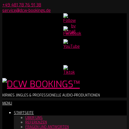
Skip
+49 481 78 76 91 38
to
service@dcw-bookings.de
content
Set
Youtube
Channel
ID
DCW
KIRMES JINGLES & PROFESSIONELLE AUDIO-PRODUKTIONEN
Secondary
MENU
BOOKINGS™
Navigation
STARTSEITE
Menu
ÜBER UNS
REFERENZEN
FRAGEN UND ANTWORTEN