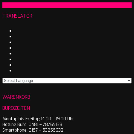
2025-
On:
19. Januar 2025
01-
TRANSLATOR
19
WARENKORB
BÜROZEITEN
Montag bis Freitag 14.00 – 19.00 Uhr
Hotline Büro: 0481 – 78769138
Smartphone: 0157 – 53255632