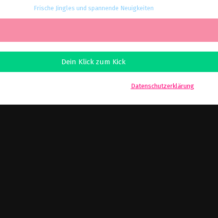
Frische Jingles und spannende Neuigkeiten
r senden keinen Spam! Erfahre mehr in unserer
Datenschutzerklärung
.