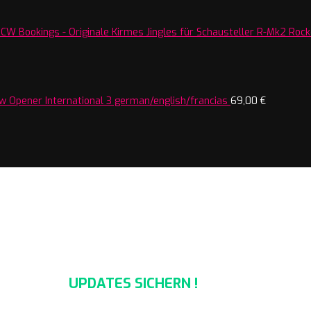
R-Mk2 Rocke
w Opener International 3 german/english/francias
69,00
€
UPDATES SICHERN !