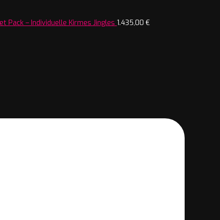
t Pack – Individuelle Kirmes Jingles
1.435,00
€