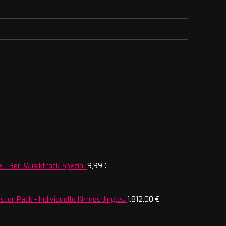
 – 3er-Musiktrack-Spezial
9,99
€
ter Pack - Individuelle Kirmes Jingles
1.812,00
€