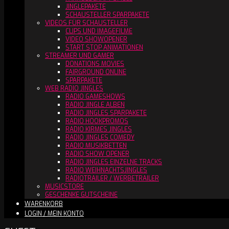
JINGLEPAKETE
SCHAUSTELLER SPARPAKETE
VIDEOS FÜR SCHAUSTELLER
CLIPS UND IMAGEFILME
VIDEO SHOWOPENER
START STOP ANIMATIONEN
STREAMER UND GAMER
DONATIONS MOVIES
FAIRGROUND ONLINE
SPARPAKETE
WEB RADIO JINGLES
RADIO GAMESHOWS
RADIO JINGLE ALBEN
RADIO JINGLES SPARPAKETE
RADIO HOOKPROMOS
RADIO KIRMES JINGLES
RADIO JINGLES COMEDY
RADIO MUSIKBETTEN
RADIO SHOW OPENER
RADIO JINGLES EINZELNE TRACKS
RADIO WEIHNACHTSJINGLES
RADIOTRAILER / WERBETRAILER
MUSICSTORE
GESCHENKE GUTSCHEINE
WARENKORB
LOGIN / MEIN KONTO