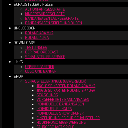
SCHAUSTELLER JINGLES
ACTIONFAHRGESCHÄFTE
KINDERFAHRGESCHÄFTE
BANDANSAGEN LAUFGESCHÄFTE
BANDANSAGEN SPIELE UND BUDEN
JINGLEBOXEN
ROLAND 404 MK2
ROLAND 404 A
DOWNLOADS
TEST JINGLES
DER RADIOPODCAST
SCHAUSTELLER SERVICE
LINKS
UNSERE PARTNER
LOGO UND BANNER
SHOP
SCHAUSTELLER JINGLE (GEWERBLICH)
JINGLE SD KARTEN ROLAND 404 MK2
JINGLE SD KARTEN ROLAND SP 404A
SFX SOUNDS
VORGEFERTIGTE BANDANSAGEN
INDIVIDUELLE BANDANSAGEN
INDIVIDUELLE JINGLES
INDIVIDUELLE SHOW OPENER
EINZELNE JINGLES FÜR SCHAUSTELLER
HOOKPROMO EIGENWERBUNG
FAHRGESCHÄFT SPIELE