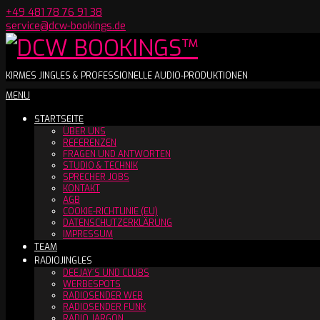
Skip
+49 481 78 76 91 38
to
service@dcw-bookings.de
content
DCW
KIRMES JINGLES & PROFESSIONELLE AUDIO-PRODUKTIONEN
Secondary
MENU
BOOKINGS™
Navigation
STARTSEITE
Menu
ÜBER UNS
REFERENZEN
FRAGEN UND ANTWORTEN
STUDIO & TECHNIK
SPRECHER JOBS
KONTAKT
AGB
COOKIE-RICHTLINIE (EU)
DATENSCHUTZERKLÄRUNG
IMPRESSUM
TEAM
RADIOJINGLES
DEEJAY´S UND CLUBS
WERBESPOTS
RADIOSENDER WEB
RADIOSENDER FUNK
RADIO JARGON