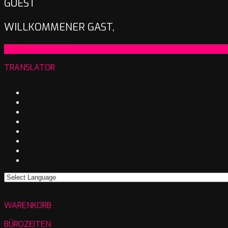
GUEST
WILLKOMMENER GAST,
2025-
On:
19. Januar 2025
01-
TRANSLATOR
19
WARENKORB
BÜROZEITEN