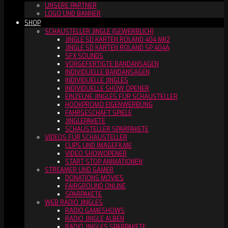
UNSERE PARTNER
LOGO UND BANNER
SHOP
SCHAUSTELLER JINGLE (GEWERBLICH)
JINGLE SD KARTEN ROLAND 404 MK2
JINGLE SD KARTEN ROLAND SP 404A
SFX SOUNDS
VORGEFERTIGTE BANDANSAGEN
INDIVIDUELLE BANDANSAGEN
INDIVIDUELLE JINGLES
INDIVIDUELLE SHOW OPENER
EINZELNE JINGLES FÜR SCHAUSTELLER
HOOKPROMO EIGENWERBUNG
FAHRGESCHÄFT SPIELE
JINGLEPAKETE
SCHAUSTELLER SPARPAKETE
VIDEOS FÜR SCHAUSTELLER
CLIPS UND IMAGEFILME
VIDEO SHOWOPENER
START STOP ANIMATIONEN
STREAMER UND GAMER
DONATIONS MOVIES
FAIRGROUND ONLINE
SPARPAKETE
WEB RADIO JINGLES
RADIO GAMESHOWS
RADIO JINGLE ALBEN
RADIO JINGLES SPARPAKETE