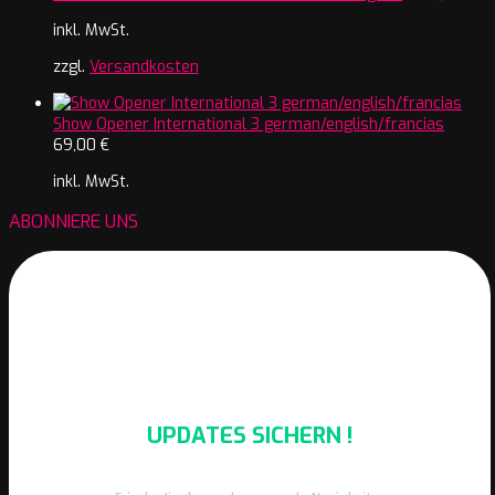
inkl. MwSt.
zzgl.
Versandkosten
Show Opener International 3 german/english/francias
69,00
€
inkl. MwSt.
ABONNIERE UNS
UPDATES SICHERN !