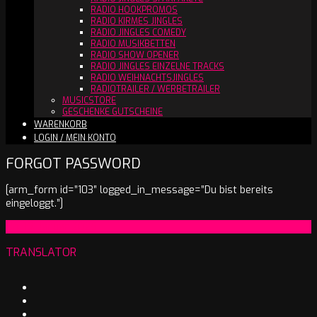
RADIO HOOKPROMOS
RADIO KIRMES JINGLES
RADIO JINGLES COMEDY
RADIO MUSIKBETTEN
RADIO SHOW OPENER
RADIO JINGLES EINZELNE TRACKS
RADIO WEIHNACHTSJINGLES
RADIOTRAILER / WERBETRAILER
MUSICSTORE
GESCHENKE GUTSCHEINE
WARENKORB
LOGIN / MEIN KONTO
FORGOT PASSWORD
[arm_form id=”103″ logged_in_message=”Du bist bereits
eingeloggt.”]
2025-
On:
19. Januar 2025
01-
TRANSLATOR
19