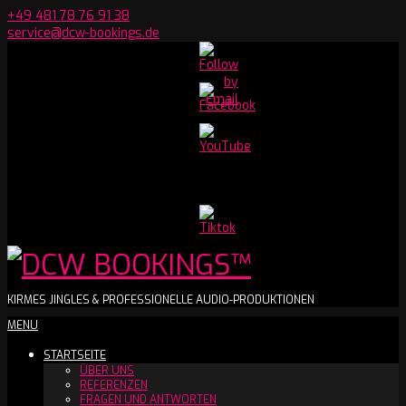
Skip
+49 481 78 76 91 38
to
service@dcw-bookings.de
content
Set
Youtube
Channel
ID
DCW
KIRMES JINGLES & PROFESSIONELLE AUDIO-PRODUKTIONEN
Secondary
MENU
BOOKINGS™
Navigation
STARTSEITE
Menu
ÜBER UNS
REFERENZEN
FRAGEN UND ANTWORTEN