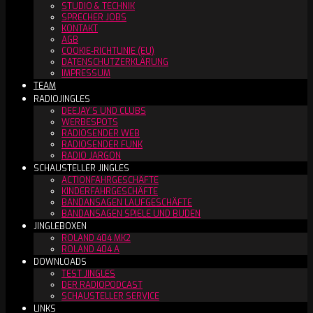
STUDIO & TECHNIK
SPRECHER JOBS
KONTAKT
AGB
COOKIE-RICHTLINIE (EU)
DATENSCHUTZERKLÄRUNG
IMPRESSUM
TEAM
RADIOJINGLES
DEEJAY´S UND CLUBS
WERBESPOTS
RADIOSENDER WEB
RADIOSENDER FUNK
RADIO JARGON
SCHAUSTELLER JINGLES
ACTIONFAHRGESCHÄFTE
KINDERFAHRGESCHÄFTE
BANDANSAGEN LAUFGESCHÄFTE
BANDANSAGEN SPIELE UND BUDEN
JINGLEBOXEN
ROLAND 404 MK2
ROLAND 404 A
DOWNLOADS
TEST JINGLES
DER RADIOPODCAST
SCHAUSTELLER SERVICE
LINKS