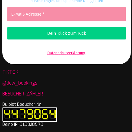
Frische Jingles und spannende Neuigkeiten
Wir senden keinen Spam! Erfahre mehr in unserer
Datenschutzerklärung
.
TIKTOK
@dcw_bookings
BESUCHER-ZÄHLER
Du bist Besucher Nr.
Deine IP: 91.98.185.79