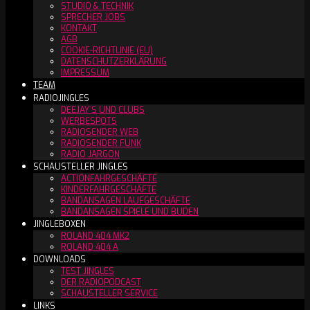
STUDIO & TECHNIK
SPRECHER JOBS
KONTAKT
AGB
COOKIE-RICHTLINIE (EU)
DATENSCHUTZERKLÄRUNG
IMPRESSUM
TEAM
RADIOJINGLES
DEEJAY´S UND CLUBS
WERBESPOTS
RADIOSENDER WEB
RADIOSENDER FUNK
RADIO JARGON
SCHAUSTELLER JINGLES
ACTIONFAHRGESCHÄFTE
KINDERFAHRGESCHÄFTE
BANDANSAGEN LAUFGESCHÄFTE
BANDANSAGEN SPIELE UND BUDEN
JINGLEBOXEN
ROLAND 404 MK2
ROLAND 404 A
DOWNLOADS
TEST JINGLES
DER RADIOPODCAST
SCHAUSTELLER SERVICE
LINKS