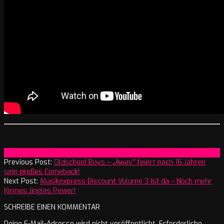
2026-
On:
17. Mai 2026
05-
Previous Post:
Oldschool Boys – „Away“ feiert nach 16 Jahren
17
sein großes Comeback!
Next Post:
Musikexpress Discount Volume 3 ist da – Noch mehr
Kirmes Jingles Power!
SCHREIBE EINEN KOMMENTAR
Deine E-Mail-Adresse wird nicht veröffentlicht.
Erforderliche