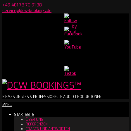
Skip
+49 481 78 76 91 38
to
service@dcw-bookings.de
content
Set
Youtube
Channel
ID
DCW
KIRMES JINGLES & PROFESSIONELLE AUDIO-PRODUKTIONEN
Secondary
MENU
BOOKINGS™
Navigation
STARTSEITE
Menu
ÜBER UNS
REFERENZEN
FRAGEN UND ANTWORTEN