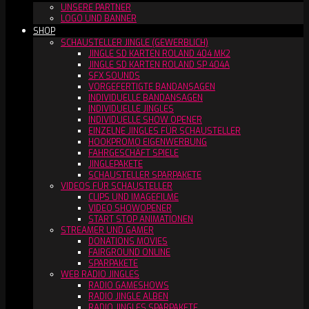
UNSERE PARTNER
LOGO UND BANNER
SHOP
SCHAUSTELLER JINGLE (GEWERBLICH)
JINGLE SD KARTEN ROLAND 404 MK2
JINGLE SD KARTEN ROLAND SP 404A
SFX SOUNDS
VORGEFERTIGTE BANDANSAGEN
INDIVIDUELLE BANDANSAGEN
INDIVIDUELLE JINGLES
INDIVIDUELLE SHOW OPENER
EINZELNE JINGLES FÜR SCHAUSTELLER
HOOKPROMO EIGENWERBUNG
FAHRGESCHÄFT SPIELE
JINGLEPAKETE
SCHAUSTELLER SPARPAKETE
VIDEOS FÜR SCHAUSTELLER
CLIPS UND IMAGEFILME
VIDEO SHOWOPENER
START STOP ANIMATIONEN
STREAMER UND GAMER
DONATIONS MOVIES
FAIRGROUND ONLINE
SPARPAKETE
WEB RADIO JINGLES
RADIO GAMESHOWS
RADIO JINGLE ALBEN
RADIO JINGLES SPARPAKETE