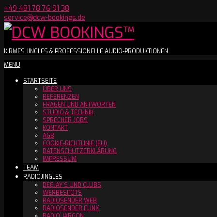
Skip
+49 481 78 76 91 38
to
service@dcw-bookings.de
content
DCW
KIRMES JINGLES & PROFESSIONELLE AUDIO-PRODUKTIONEN
Secondary
MENU
BOOKINGS™
Navigation
STARTSEITE
Menu
ÜBER UNS
REFERENZEN
FRAGEN UND ANTWORTEN
STUDIO & TECHNIK
SPRECHER JOBS
KONTAKT
AGB
COOKIE-RICHTLINIE (EU)
DATENSCHUTZERKLÄRUNG
IMPRESSUM
TEAM
RADIOJINGLES
DEEJAY´S UND CLUBS
WERBESPOTS
RADIOSENDER WEB
RADIOSENDER FUNK
RADIO JARGON