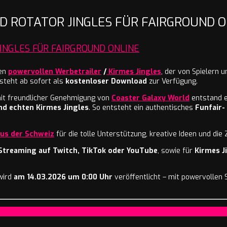
 ROTATOR JINGLES FÜR FAIRGROUND O
NGLES FÜR FAIRGROUND ONLINE
uen
powervollen Werbetrailer
/
Kirmes Jingles
, der von Spielern 
 steht ab sofort als
kostenloser Download
zur Verfügung.
it freundlicher Genehmigung von
Coaster Galaxy World
entstand e
d echten Kirmes Jingles
. So entsteht ein authentisches
Funfair-
aus der Schweiz
für die tolle Unterstützung, kreative Ideen und d
 Streaming auf Twitch, TikTok oder YouTube
, sowie für
Kirmes J
wird
am 14.03.2026 um 0:00 Uhr
veröffentlicht – mit powervollen