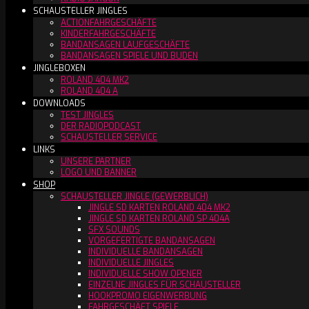
SCHAUSTELLER JINGLES
ACTIONFAHRGESCHÄFTE
KINDERFAHRGESCHÄFTE
BANDANSAGEN LAUFGESCHÄFTE
BANDANSAGEN SPIELE UND BUDEN
JINGLEBOXEN
ROLAND 404 MK2
ROLAND 404 A
DOWNLOADS
TEST JINGLES
DER RADIOPODCAST
SCHAUSTELLER SERVICE
LINKS
UNSERE PARTNER
LOGO UND BANNER
SHOP
SCHAUSTELLER JINGLE (GEWERBLICH)
JINGLE SD KARTEN ROLAND 404 MK2
JINGLE SD KARTEN ROLAND SP 404A
SFX SOUNDS
VORGEFERTIGTE BANDANSAGEN
INDIVIDUELLE BANDANSAGEN
INDIVIDUELLE JINGLES
INDIVIDUELLE SHOW OPENER
EINZELNE JINGLES FÜR SCHAUSTELLER
HOOKPROMO EIGENWERBUNG
FAHRGESCHÄFT SPIELE