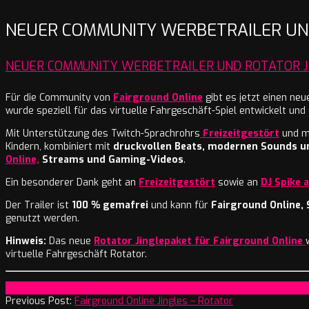
NEUER COMMUNITY WERBETRAILER UND
NEUER COMMUNITY WERBETRAILER UND ROTATOR JI
Für die Community von
Fairground Online
gibt es jetzt einen ne
wurde speziell für das virtuelle Fahrgeschäft-Spiel entwickelt und
Mit Unterstützung des Twitch-Sprachrohrs
Freizeitgestört
und m
Kindern, kombiniert mit
druckvollen Beats, modernen Sounds un
Online,
Streams und Gaming-Videos
.
Ein besonderer Dank geht an
Freizeitgestört
sowie an
DJ Spike 
Der Trailer ist
100 % gemafrei
und kann für
Fairground Online,
genutzt werden.
Hinweis:
Das neue
Rotator Jinglepaket für Fairground Online
virtuelle Fahrgeschäft Rotator.
2026-
On:
10. März 2026
03-
Previous Post:
Fairground Online Jingles – Rotator