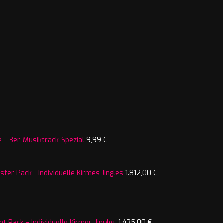
 – 3er-Musiktrack-Spezial
9,99
€
ter Pack - Individuelle Kirmes Jingles
1.812,00
€
t Pack – Individuelle Kirmes Jingles
1.435,00
€