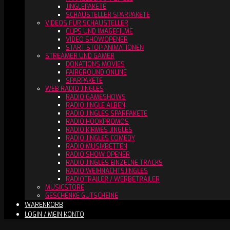
JINGLEPAKETE
SCHAUSTELLER SPARPAKETE
VIDEOS FÜR SCHAUSTELLER
CLIPS UND IMAGEFILME
VIDEO SHOWOPENER
START STOP ANIMATIONEN
STREAMER UND GAMER
DONATIONS MOVIES
FAIRGROUND ONLINE
SPARPAKETE
WEB RADIO JINGLES
RADIO GAMESHOWS
RADIO JINGLE ALBEN
RADIO JINGLES SPARPAKETE
RADIO HOOKPROMOS
RADIO KIRMES JINGLES
RADIO JINGLES COMEDY
RADIO MUSIKBETTEN
RADIO SHOW OPENER
RADIO JINGLES EINZELNE TRACKS
RADIO WEIHNACHTSJINGLES
RADIOTRAILER / WERBETRAILER
MUSICSTORE
GESCHENKE GUTSCHEINE
WARENKORB
LOGIN / MEIN KONTO