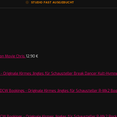
🟠
STUDIO FAST AUSGEBUCHT
on Movie Chris
12,90
€
Break Dancer Kult-Hymne
R-Mk2 Boos
R-Mk2 Rocke