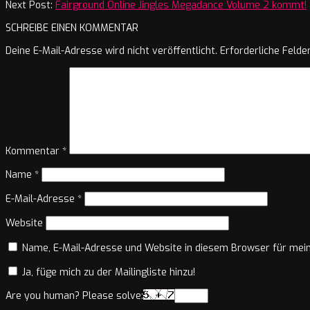
10
Next Post:
Fairground Online Jingles Megadance Volume 2 kommt!
SCHREIBE EINEN KOMMENTAR
Deine E-Mail-Adresse wird nicht veröffentlicht.
Erforderliche Felde
Kommentar
*
Name
*
E-Mail-Adresse
*
Website
Name, E-Mail-Adresse und Website in diesem Browser für mei
Ja, füge mich zu der Mailingliste hinzu!
Are you human? Please solve: