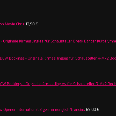
on Movie Chris
12,90
€
Break Dancer Kult-Hymne
R-Mk2 Boos
R-Mk2 Rocke
w Opener International 3 german/english/francias
69,00
€