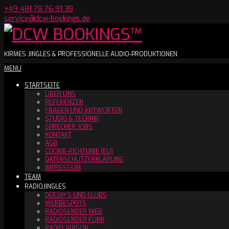
Skip
+49 481 78 76 91 38
to
service@dcw-bookings.de
content
DCW
KIRMES JINGLES & PROFESSIONELLE AUDIO-PRODUKTIONEN
Secondary
MENU
BOOKINGS™
Navigation
STARTSEITE
Menu
ÜBER UNS
REFERENZEN
FRAGEN UND ANTWORTEN
STUDIO & TECHNIK
SPRECHER JOBS
KONTAKT
AGB
COOKIE-RICHTLINIE (EU)
DATENSCHUTZERKLÄRUNG
IMPRESSUM
TEAM
RADIOJINGLES
DEEJAY´S UND CLUBS
WERBESPOTS
RADIOSENDER WEB
RADIOSENDER FUNK
RADIO JARGON