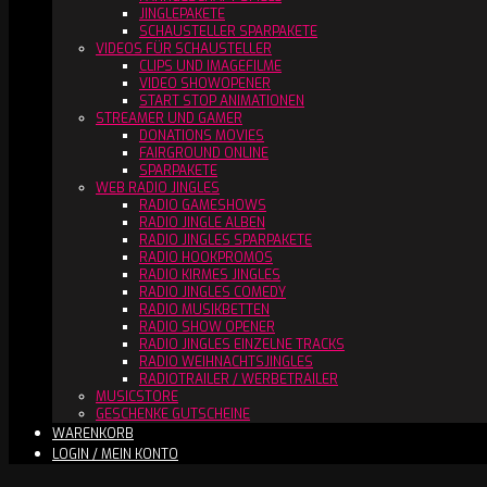
JINGLEPAKETE
SCHAUSTELLER SPARPAKETE
VIDEOS FÜR SCHAUSTELLER
CLIPS UND IMAGEFILME
VIDEO SHOWOPENER
START STOP ANIMATIONEN
STREAMER UND GAMER
DONATIONS MOVIES
FAIRGROUND ONLINE
SPARPAKETE
WEB RADIO JINGLES
RADIO GAMESHOWS
RADIO JINGLE ALBEN
RADIO JINGLES SPARPAKETE
RADIO HOOKPROMOS
RADIO KIRMES JINGLES
RADIO JINGLES COMEDY
RADIO MUSIKBETTEN
RADIO SHOW OPENER
RADIO JINGLES EINZELNE TRACKS
RADIO WEIHNACHTSJINGLES
RADIOTRAILER / WERBETRAILER
MUSICSTORE
GESCHENKE GUTSCHEINE
WARENKORB
LOGIN / MEIN KONTO