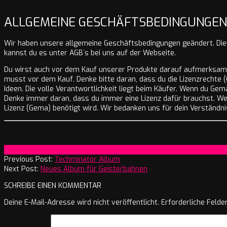
ALLGEMEINE GESCHÄFTSBEDINGUNGEN
Wir haben unsere allgemeine Geschäftsbedingungen geändert. Dies
kannst du es unter AGB`s bei uns auf der Webseite.
Du wirst auch vor dem Kauf unserer Produkte darauf aufmerksam g
musst vor dem Kauf. Denke bitte daran, dass du die Lizenzrechte (G
Ideen. Die volle Verantwortlichkeit liegt beim Käufer. Wenn du Ge
Denke immer daran, dass du immer eine Lizenz dafür brauchst. Wei
Lizenz (Gema) benötigt wird. Wir bedanken uns für dein Verständni
2025-
On:
28. September 2025
09-
Previous Post:
Techminator Album
28
Next Post:
Neues Album für Geisterbahnen
SCHREIBE EINEN KOMMENTAR
Deine E-Mail-Adresse wird nicht veröffentlicht.
Erforderliche Felde