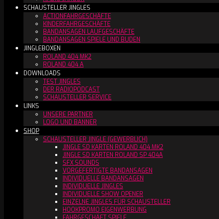
SCHAUSTELLER JINGLES
ACTIONFAHRGESCHÄFTE
KINDERFAHRGESCHÄFTE
BANDANSAGEN LAUFGESCHÄFTE
BANDANSAGEN SPIELE UND BUDEN
JINGLEBOXEN
ROLAND 404 MK2
ROLAND 404 A
DOWNLOADS
TEST JINGLES
DER RADIOPODCAST
SCHAUSTELLER SERVICE
LINKS
UNSERE PARTNER
LOGO UND BANNER
SHOP
SCHAUSTELLER JINGLE (GEWERBLICH)
JINGLE SD KARTEN ROLAND 404 MK2
JINGLE SD KARTEN ROLAND SP 404A
SFX SOUNDS
VORGEFERTIGTE BANDANSAGEN
INDIVIDUELLE BANDANSAGEN
INDIVIDUELLE JINGLES
INDIVIDUELLE SHOW OPENER
EINZELNE JINGLES FÜR SCHAUSTELLER
HOOKPROMO EIGENWERBUNG
FAHRGESCHÄFT SPIELE