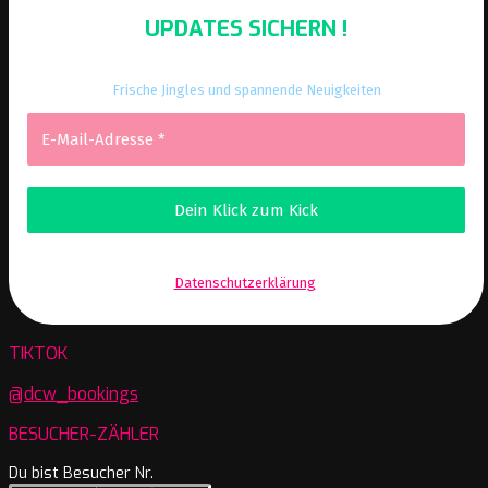
UPDATES SICHERN !
Frische Jingles und spannende Neuigkeiten
Wir senden keinen Spam! Erfahre mehr in unserer
Datenschutzerklärung
.
TIKTOK
@dcw_bookings
BESUCHER-ZÄHLER
Du bist Besucher Nr.