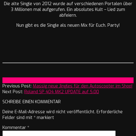
Die alte Single von 2012 wurde auf verschiedenen Portalen über
3 Millionen mal aufgerufen. Ein absolutes Kult – Lied zum
abfeiern.
Nun gibt es die Single als neuen Mix für Euch. Party!
2025-
On:
17. Februar 2025
02-
Previous Post:
Massig neue Jingles für den Autoscooter im Shop!
17
Next Post:
Roland SP 404 MK2 UPDATE auf 5.00
SCHREIBE EINEN KOMMENTAR
Deine E-Mail-Adresse wird nicht veröffentlicht.
Erforderliche
Felder sind mit
*
markiert
Kommentar
*