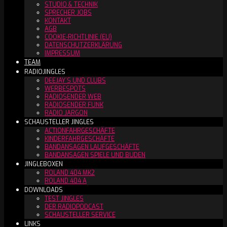
STUDIO & TECHNIK
SPRECHER JOBS
KONTAKT
AGB
COOKIE-RICHTLINIE (EU)
DATENSCHUTZERKLÄRUNG
IMPRESSUM
TEAM
RADIOJINGLES
DEEJAY´S UND CLUBS
WERBESPOTS
RADIOSENDER WEB
RADIOSENDER FUNK
RADIO JARGON
SCHAUSTELLER JINGLES
ACTIONFAHRGESCHÄFTE
KINDERFAHRGESCHÄFTE
BANDANSAGEN LAUFGESCHÄFTE
BANDANSAGEN SPIELE UND BUDEN
JINGLEBOXEN
ROLAND 404 MK2
ROLAND 404 A
DOWNLOADS
TEST JINGLES
DER RADIOPODCAST
SCHAUSTELLER SERVICE
LINKS