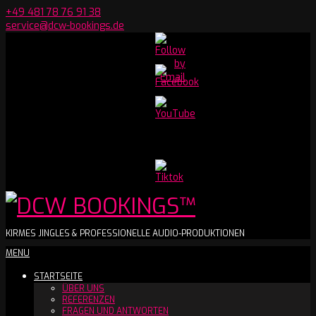
Skip
+49 481 78 76 91 38
to
service@dcw-bookings.de
content
Set
Youtube
Channel
ID
DCW
KIRMES JINGLES & PROFESSIONELLE AUDIO-PRODUKTIONEN
Secondary
MENU
BOOKINGS™
Navigation
STARTSEITE
Menu
ÜBER UNS
REFERENZEN
FRAGEN UND ANTWORTEN