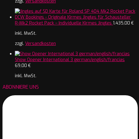
zzgl.
Versandkosten
R-Mk2 Rocket Pack – Individuelle Kirmes Jingles
1.435,00
€
inkl. MwSt.
zzgl.
Versandkosten
Show Opener International 3 german/english/francias
69,00
€
inkl. MwSt.
ABONNIERE UNS