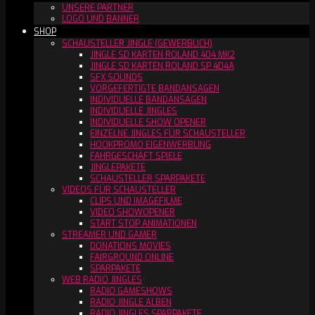
UNSERE PARTNER
LOGO UND BANNER
SHOP
SCHAUSTELLER JINGLE (GEWERBLICH)
JINGLE SD KARTEN ROLAND 404 MK2
JINGLE SD KARTEN ROLAND SP 404A
SFX SOUNDS
VORGEFERTIGTE BANDANSAGEN
INDIVIDUELLE BANDANSAGEN
INDIVIDUELLE JINGLES
INDIVIDUELLE SHOW OPENER
EINZELNE JINGLES FÜR SCHAUSTELLER
HOOKPROMO EIGENWERBUNG
FAHRGESCHÄFT SPIELE
JINGLEPAKETE
SCHAUSTELLER SPARPAKETE
VIDEOS FÜR SCHAUSTELLER
CLIPS UND IMAGEFILME
VIDEO SHOWOPENER
START STOP ANIMATIONEN
STREAMER UND GAMER
DONATIONS MOVIES
FAIRGROUND ONLINE
SPARPAKETE
WEB RADIO JINGLES
RADIO GAMESHOWS
RADIO JINGLE ALBEN
RADIO JINGLES SPARPAKETE