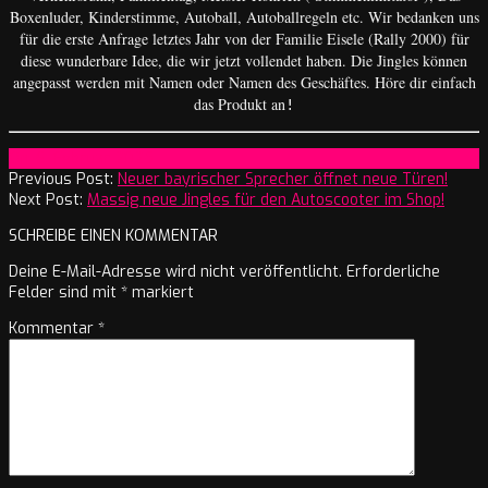
Boxenluder, Kinderstimme, Autoball, Autoballregeln etc. Wir bedanken uns
für die erste Anfrage letztes Jahr von der Familie Eisele (Rally 2000) für
diese wunderbare Idee, die wir jetzt vollendet haben. Die Jingles können
angepasst werden mit Namen oder Namen des Geschäftes.
Höre dir einfach
das Produkt an
!
2025-
On:
6. Februar 2025
02-
Previous Post:
Neuer bayrischer Sprecher öffnet neue Türen!
06
Next Post:
Massig neue Jingles für den Autoscooter im Shop!
SCHREIBE EINEN KOMMENTAR
Deine E-Mail-Adresse wird nicht veröffentlicht.
Erforderliche
Felder sind mit
*
markiert
Kommentar
*