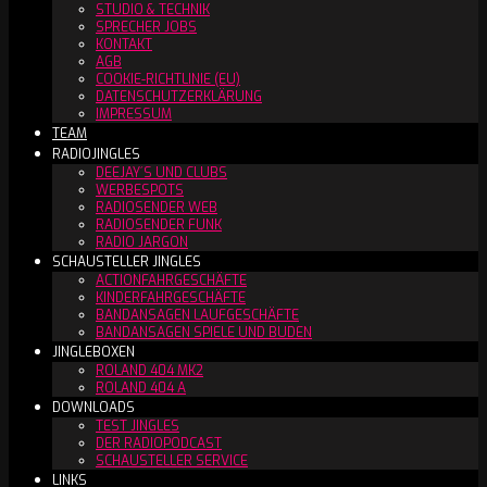
STUDIO & TECHNIK
SPRECHER JOBS
KONTAKT
AGB
COOKIE-RICHTLINIE (EU)
DATENSCHUTZERKLÄRUNG
IMPRESSUM
TEAM
RADIOJINGLES
DEEJAY´S UND CLUBS
WERBESPOTS
RADIOSENDER WEB
RADIOSENDER FUNK
RADIO JARGON
SCHAUSTELLER JINGLES
ACTIONFAHRGESCHÄFTE
KINDERFAHRGESCHÄFTE
BANDANSAGEN LAUFGESCHÄFTE
BANDANSAGEN SPIELE UND BUDEN
JINGLEBOXEN
ROLAND 404 MK2
ROLAND 404 A
DOWNLOADS
TEST JINGLES
DER RADIOPODCAST
SCHAUSTELLER SERVICE
LINKS