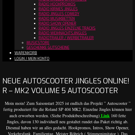
RADIO HOOKPROMOS
RADIO KIRMES JINGLES
RADIO JINGLES COMEDY
RADIO MUSIKBETTEN
RADIO SHOW OPENER
RADIO JINGLES EINZELNE TRACKS
RADIO WEIHNACHTSJINGLES
RADIOTRAILER / WERBETRAILER
MUSICSTORE
GESCHENKE GUTSCHEINE
WARENKORB
LOGIN / MEIN KONTO
NEUE AUTOSCOOTER JINGLES ONLINE!
R – MK2 VOLUME 5 AUTOSCOOTER
Moin moin! Zum Saisonstart 2025 ist endlich das Projekt ” Autoscooter ”
fertig produziert für die Roland SP 404 MK2. Einzelne Jingles können hier
Link
auch erworben werden. (Siehe Produktbeschreibung)
160 fette
Jingles, davon 130 individuell neu gestaltet rundet das Paket richtig ab.
Diesmal haben wir an alles gedacht. Hookpromos, Intros, Show Opener,
Verkehrsfunk, Familientag, Meister Röhrich ( Stimmenimitator ), Das