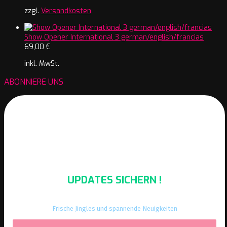
zzgl.
Versandkosten
Show Opener International 3 german/english/francias
69,00
€
inkl. MwSt.
ABONNIERE UNS
UPDATES SICHERN !
Frische Jingles und spannende Neuigkeiten