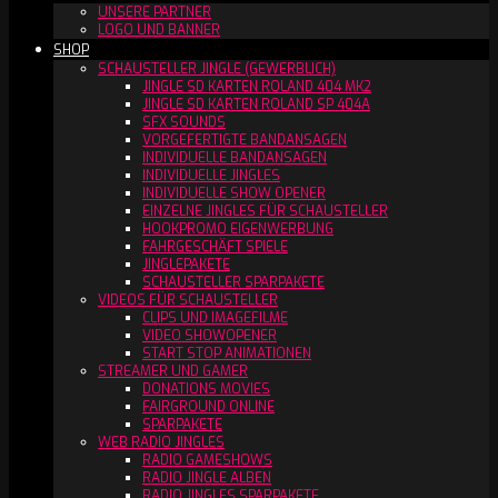
UNSERE PARTNER
LOGO UND BANNER
SHOP
SCHAUSTELLER JINGLE (GEWERBLICH)
JINGLE SD KARTEN ROLAND 404 MK2
JINGLE SD KARTEN ROLAND SP 404A
SFX SOUNDS
VORGEFERTIGTE BANDANSAGEN
INDIVIDUELLE BANDANSAGEN
INDIVIDUELLE JINGLES
INDIVIDUELLE SHOW OPENER
EINZELNE JINGLES FÜR SCHAUSTELLER
HOOKPROMO EIGENWERBUNG
FAHRGESCHÄFT SPIELE
JINGLEPAKETE
SCHAUSTELLER SPARPAKETE
VIDEOS FÜR SCHAUSTELLER
CLIPS UND IMAGEFILME
VIDEO SHOWOPENER
START STOP ANIMATIONEN
STREAMER UND GAMER
DONATIONS MOVIES
FAIRGROUND ONLINE
SPARPAKETE
WEB RADIO JINGLES
RADIO GAMESHOWS
RADIO JINGLE ALBEN
RADIO JINGLES SPARPAKETE