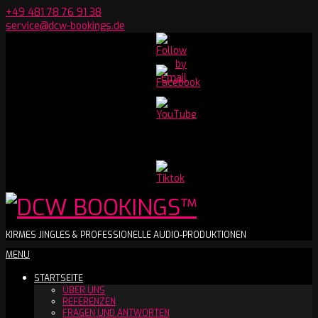
Skip
+49 481 78 76 91 38
to
service@dcw-bookings.de
content
Set
Youtube
Channel
ID
DCW
KIRMES JINGLES & PROFESSIONELLE AUDIO-PRODUKTIONEN
Secondary
MENU
BOOKINGS™
Navigation
STARTSEITE
Menu
ÜBER UNS
REFERENZEN
FRAGEN UND ANTWORTEN