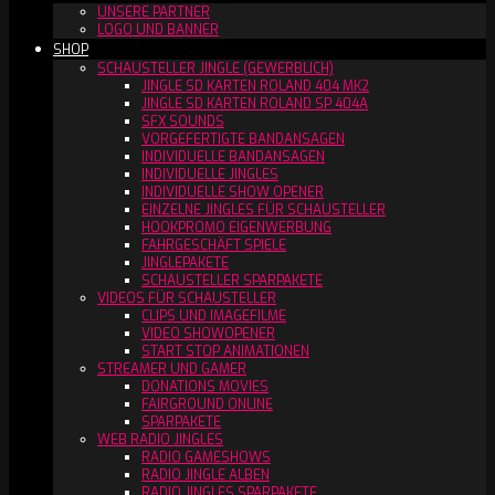
UNSERE PARTNER
LOGO UND BANNER
SHOP
SCHAUSTELLER JINGLE (GEWERBLICH)
JINGLE SD KARTEN ROLAND 404 MK2
JINGLE SD KARTEN ROLAND SP 404A
SFX SOUNDS
VORGEFERTIGTE BANDANSAGEN
INDIVIDUELLE BANDANSAGEN
INDIVIDUELLE JINGLES
INDIVIDUELLE SHOW OPENER
EINZELNE JINGLES FÜR SCHAUSTELLER
HOOKPROMO EIGENWERBUNG
FAHRGESCHÄFT SPIELE
JINGLEPAKETE
SCHAUSTELLER SPARPAKETE
VIDEOS FÜR SCHAUSTELLER
CLIPS UND IMAGEFILME
VIDEO SHOWOPENER
START STOP ANIMATIONEN
STREAMER UND GAMER
DONATIONS MOVIES
FAIRGROUND ONLINE
SPARPAKETE
WEB RADIO JINGLES
RADIO GAMESHOWS
RADIO JINGLE ALBEN
RADIO JINGLES SPARPAKETE