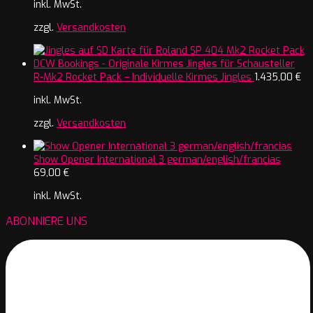
inkl. MwSt.
zzgl.
Versandkosten
R-Mk2 Rocket Pack – Individuelle Kirmes Jingles
1.435,00
€
inkl. MwSt.
zzgl.
Versandkosten
Show Opener International 3 german/english/francias
69,00
€
inkl. MwSt.
ABONNIERE UNS