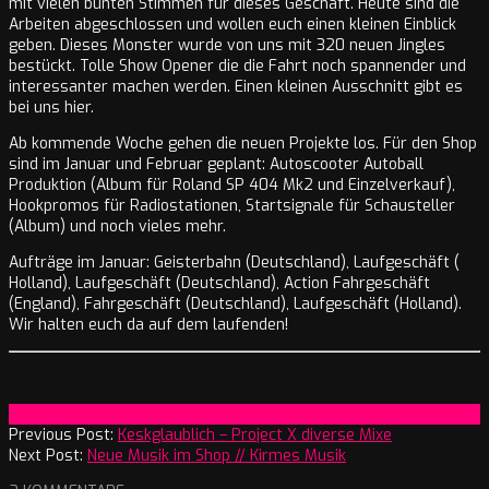
mit vielen bunten Stimmen für dieses Geschäft. Heute sind die
Arbeiten abgeschlossen und wollen euch einen kleinen Einblick
geben. Dieses Monster wurde von uns mit 320 neuen Jingles
bestückt. Tolle Show Opener die die Fahrt noch spannender und
interessanter machen werden. Einen kleinen Ausschnitt gibt es
bei uns hier.
Ab kommende Woche gehen die neuen Projekte los. Für den Shop
sind im Januar und Februar geplant: Autoscooter Autoball
Produktion (Album für Roland SP 404 Mk2 und Einzelverkauf),
Hookpromos für Radiostationen, Startsignale für Schausteller
(Album) und noch vieles mehr.
Aufträge im Januar: Geisterbahn (Deutschland), Laufgeschäft (
Holland), Laufgeschäft (Deutschland), Action Fahrgeschäft
(England), Fahrgeschäft (Deutschland), Laufgeschäft (Holland).
Wir halten euch da auf dem laufenden!
2025-
On:
11. Januar 2025
01-
Previous Post:
Keskglaublich – Project X diverse Mixe
11
Next Post:
Neue Musik im Shop // Kirmes Musik