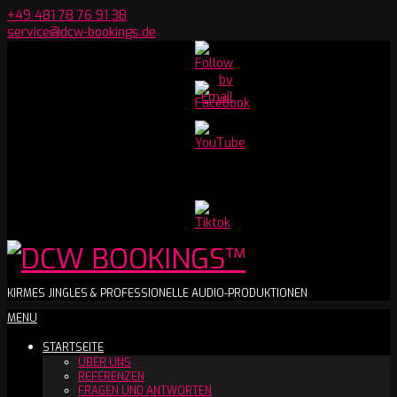
Skip
+49 481 78 76 91 38
to
service@dcw-bookings.de
content
Set
Youtube
Channel
ID
DCW
KIRMES JINGLES & PROFESSIONELLE AUDIO-PRODUKTIONEN
Secondary
MENU
BOOKINGS™
Navigation
STARTSEITE
Menu
ÜBER UNS
REFERENZEN
FRAGEN UND ANTWORTEN