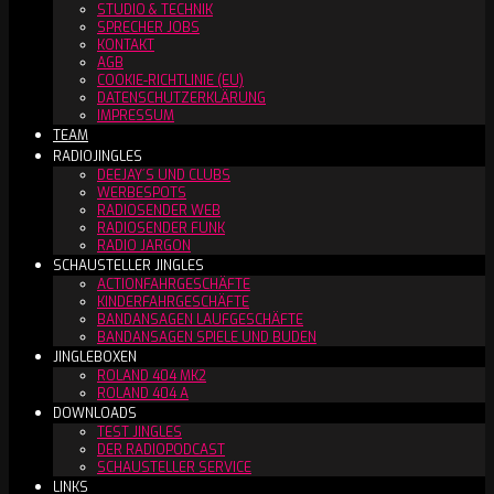
STUDIO & TECHNIK
SPRECHER JOBS
KONTAKT
AGB
COOKIE-RICHTLINIE (EU)
DATENSCHUTZERKLÄRUNG
IMPRESSUM
TEAM
RADIOJINGLES
DEEJAY´S UND CLUBS
WERBESPOTS
RADIOSENDER WEB
RADIOSENDER FUNK
RADIO JARGON
SCHAUSTELLER JINGLES
ACTIONFAHRGESCHÄFTE
KINDERFAHRGESCHÄFTE
BANDANSAGEN LAUFGESCHÄFTE
BANDANSAGEN SPIELE UND BUDEN
JINGLEBOXEN
ROLAND 404 MK2
ROLAND 404 A
DOWNLOADS
TEST JINGLES
DER RADIOPODCAST
SCHAUSTELLER SERVICE
LINKS