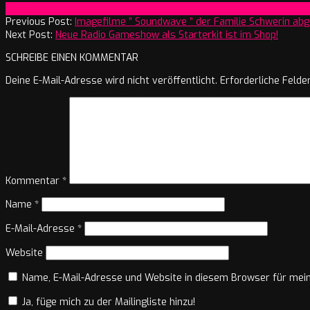
2024-
On:
16. November 2024
11-
Previous Post:
Imagefilme ” Soundwave ” der Familie Schwerin ab
16
Next Post:
Neue Radio Gameshow als Starterkit ist im Shop!
SCHREIBE EINEN KOMMENTAR
Deine E-Mail-Adresse wird nicht veröffentlicht.
Erforderliche Felde
Kommentar
*
Name
*
E-Mail-Adresse
*
Website
Name, E-Mail-Adresse und Website in diesem Browser für mei
Ja, füge mich zu der Mailingliste hinzu!