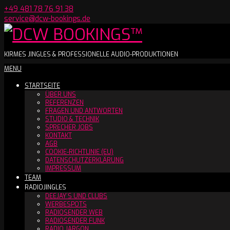
Skip
+49 481 78 76 91 38
to
service@dcw-bookings.de
content
DCW
KIRMES JINGLES & PROFESSIONELLE AUDIO-PRODUKTIONEN
Secondary
MENU
BOOKINGS™
Navigation
STARTSEITE
Menu
ÜBER UNS
REFERENZEN
FRAGEN UND ANTWORTEN
STUDIO & TECHNIK
SPRECHER JOBS
KONTAKT
AGB
COOKIE-RICHTLINIE (EU)
DATENSCHUTZERKLÄRUNG
IMPRESSUM
TEAM
RADIOJINGLES
DEEJAY´S UND CLUBS
WERBESPOTS
RADIOSENDER WEB
RADIOSENDER FUNK
RADIO JARGON