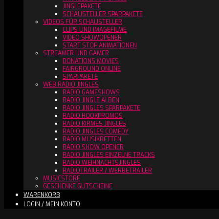
JINGLEPAKETE
SCHAUSTELLER SPARPAKETE
VIDEOS FÜR SCHAUSTELLER
CLIPS UND IMAGEFILME
VIDEO SHOWOPENER
START STOP ANIMATIONEN
STREAMER UND GAMER
DONATIONS MOVIES
FAIRGROUND ONLINE
SPARPAKETE
WEB RADIO JINGLES
RADIO GAMESHOWS
RADIO JINGLE ALBEN
RADIO JINGLES SPARPAKETE
RADIO HOOKPROMOS
RADIO KIRMES JINGLES
RADIO JINGLES COMEDY
RADIO MUSIKBETTEN
RADIO SHOW OPENER
RADIO JINGLES EINZELNE TRACKS
RADIO WEIHNACHTSJINGLES
RADIOTRAILER / WERBETRAILER
MUSICSTORE
GESCHENKE GUTSCHEINE
WARENKORB
LOGIN / MEIN KONTO