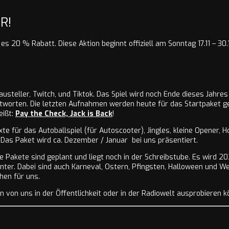
R!
t es 20 % Rabatt. Diese Aktion beginnt offiziell am Sonntag 17.11 – 30.
steller, Twitch, und Tiktok. Das Spiel wird noch Ende dieses Jahres 
ntworten. Die letzten Aufnahmen werden heute für das Startpaket g
eißt:
Pay the Check, Jack is Back
!
exte für das Autoballspiel (für Autoscooter), Jingles, kleine Opene
Das Paket wird ca. Dezember / Januar bei uns präsentiert.
Pakete sind geplant und liegt noch in der Schreibstube. Es wird 202
inter. Dabei sind auch Karneval, Ostern, Pfingsten, Halloween und We
hen für uns.
n von uns in der Öffentlichkeit oder in der Radiowelt ausprobieren k