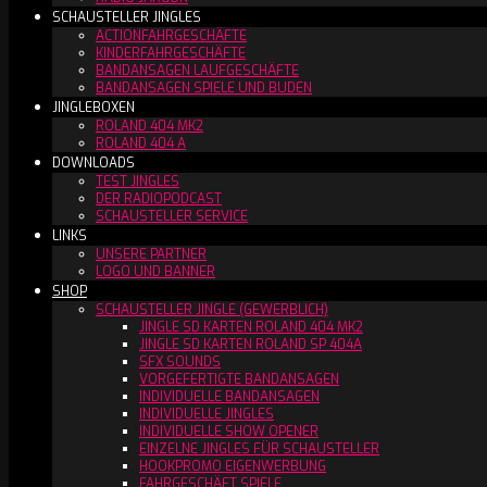
SCHAUSTELLER JINGLES
ACTIONFAHRGESCHÄFTE
KINDERFAHRGESCHÄFTE
BANDANSAGEN LAUFGESCHÄFTE
BANDANSAGEN SPIELE UND BUDEN
JINGLEBOXEN
ROLAND 404 MK2
ROLAND 404 A
DOWNLOADS
TEST JINGLES
DER RADIOPODCAST
SCHAUSTELLER SERVICE
LINKS
UNSERE PARTNER
LOGO UND BANNER
SHOP
SCHAUSTELLER JINGLE (GEWERBLICH)
JINGLE SD KARTEN ROLAND 404 MK2
JINGLE SD KARTEN ROLAND SP 404A
SFX SOUNDS
VORGEFERTIGTE BANDANSAGEN
INDIVIDUELLE BANDANSAGEN
INDIVIDUELLE JINGLES
INDIVIDUELLE SHOW OPENER
EINZELNE JINGLES FÜR SCHAUSTELLER
HOOKPROMO EIGENWERBUNG
FAHRGESCHÄFT SPIELE