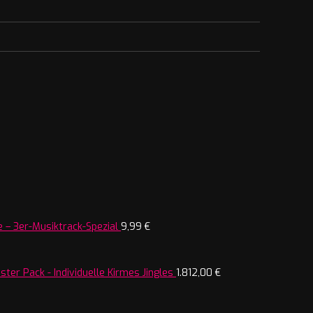
 – 3er-Musiktrack-Spezial
9,99
€
ter Pack - Individuelle Kirmes Jingles
1.812,00
€