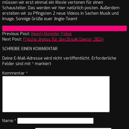
müssen wir erst einmal ein Movie vertonen für einen
Schausteller. Das werden wir hier natürlich posten. Außerdem
erstellen wir zu Pfingsten 2 neue Videos in Sachen Musik und
Image. Sonnige Grüße euer Jingle-Team!
2024-
On:
7. April 2024
04-
Previous Post:
Beach Monster Polyp
07
Next Post:
Frische Jingles für den Break Dancer 2024
SCHREIBE EINEN KOMMENTAR
Deine E-Mail-Adresse wird nicht veröffentlicht.
Erforderliche
Felder sind mit
*
markiert
Kommentar
*
Name
*