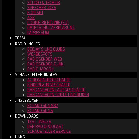
STUDIO & TECHNIK
SPRECHER JOBS
KONTAKT
AGB
COOKIE-RICHTLINIE (EU)
DATENSCHUTZERKLÄRUNG
IMPRESSUM
TEAM
RADIOJINGLES
DEEJAY´S UND CLUBS
WERBESPOTS
RADIOSENDER WEB
RADIOSENDER FUNK
RADIO JARGON
SCHAUSTELLER JINGLES
ACTIONFAHRGESCHÄFTE
KINDERFAHRGESCHÄFTE
BANDANSAGEN LAUFGESCHÄFTE
BANDANSAGEN SPIELE UND BUDEN
JINGLEBOXEN
ROLAND 404 MK2
ROLAND 404 A
DOWNLOADS
TEST JINGLES
DER RADIOPODCAST
SCHAUSTELLER SERVICE
LINKS