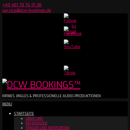
Skip
+49 481 78 76 91 38
to
service@dcw-bookings.de
content
Set
Youtube
Channel
ID
DCW
KIRMES JINGLES & PROFESSIONELLE AUDIO-PRODUKTIONEN
Secondary
MENU
BOOKINGS™
Navigation
STARTSEITE
Menu
ÜBER UNS
REFERENZEN
FRAGEN UND ANTWORTEN