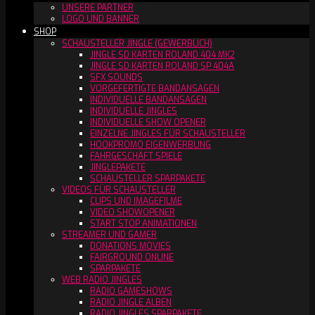
UNSERE PARTNER
LOGO UND BANNER
SHOP
SCHAUSTELLER JINGLE (GEWERBLICH)
JINGLE SD KARTEN ROLAND 404 MK2
JINGLE SD KARTEN ROLAND SP 404A
SFX SOUNDS
VORGEFERTIGTE BANDANSAGEN
INDIVIDUELLE BANDANSAGEN
INDIVIDUELLE JINGLES
INDIVIDUELLE SHOW OPENER
EINZELNE JINGLES FÜR SCHAUSTELLER
HOOKPROMO EIGENWERBUNG
FAHRGESCHÄFT SPIELE
JINGLEPAKETE
SCHAUSTELLER SPARPAKETE
VIDEOS FÜR SCHAUSTELLER
CLIPS UND IMAGEFILME
VIDEO SHOWOPENER
START STOP ANIMATIONEN
STREAMER UND GAMER
DONATIONS MOVIES
FAIRGROUND ONLINE
SPARPAKETE
WEB RADIO JINGLES
RADIO GAMESHOWS
RADIO JINGLE ALBEN
RADIO JINGLES SPARPAKETE