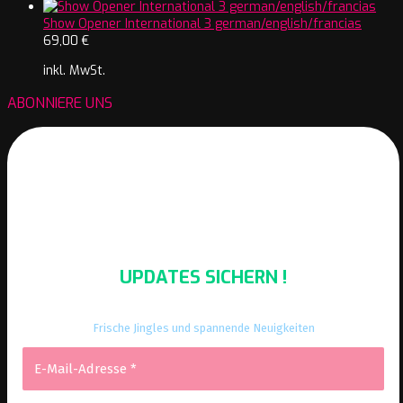
Show Opener International 3 german/english/francias
69,00
€
inkl. MwSt.
ABONNIERE UNS
UPDATES SICHERN !
Frische Jingles und spannende Neuigkeiten