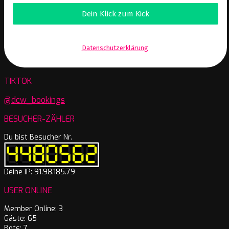
Wir senden keinen Spam! Erfahre mehr in unserer
Datenschutzerklärung
.
TIKTOK
@dcw_bookings
BESUCHER-ZÄHLER
Du bist Besucher Nr.
Deine IP: 91.98.185.79
USER ONLINE
Member Online: 3
Gäste: 65
Bots: 7