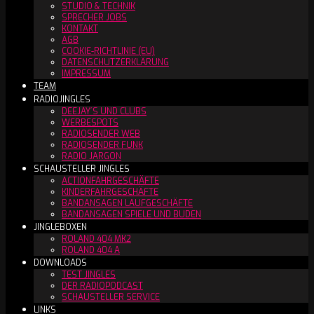
STUDIO & TECHNIK
SPRECHER JOBS
KONTAKT
AGB
COOKIE-RICHTLINIE (EU)
DATENSCHUTZERKLÄRUNG
IMPRESSUM
TEAM
RADIOJINGLES
DEEJAY´S UND CLUBS
WERBESPOTS
RADIOSENDER WEB
RADIOSENDER FUNK
RADIO JARGON
SCHAUSTELLER JINGLES
ACTIONFAHRGESCHÄFTE
KINDERFAHRGESCHÄFTE
BANDANSAGEN LAUFGESCHÄFTE
BANDANSAGEN SPIELE UND BUDEN
JINGLEBOXEN
ROLAND 404 MK2
ROLAND 404 A
DOWNLOADS
TEST JINGLES
DER RADIOPODCAST
SCHAUSTELLER SERVICE
LINKS