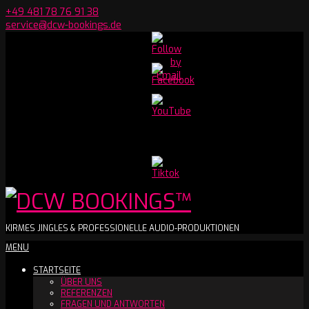
Skip
+49 481 78 76 91 38
to
service@dcw-bookings.de
content
Set
Youtube
Channel
ID
DCW
KIRMES JINGLES & PROFESSIONELLE AUDIO-PRODUKTIONEN
Secondary
MENU
BOOKINGS™
Navigation
STARTSEITE
Menu
ÜBER UNS
REFERENZEN
FRAGEN UND ANTWORTEN