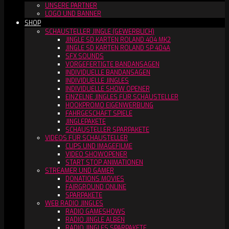
UNSERE PARTNER
LOGO UND BANNER
SHOP
SCHAUSTELLER JINGLE (GEWERBLICH)
JINGLE SD KARTEN ROLAND 404 MK2
JINGLE SD KARTEN ROLAND SP 404A
SFX SOUNDS
VORGEFERTIGTE BANDANSAGEN
INDIVIDUELLE BANDANSAGEN
INDIVIDUELLE JINGLES
INDIVIDUELLE SHOW OPENER
EINZELNE JINGLES FÜR SCHAUSTELLER
HOOKPROMO EIGENWERBUNG
FAHRGESCHÄFT SPIELE
JINGLEPAKETE
SCHAUSTELLER SPARPAKETE
VIDEOS FÜR SCHAUSTELLER
CLIPS UND IMAGEFILME
VIDEO SHOWOPENER
START STOP ANIMATIONEN
STREAMER UND GAMER
DONATIONS MOVIES
FAIRGROUND ONLINE
SPARPAKETE
WEB RADIO JINGLES
RADIO GAMESHOWS
RADIO JINGLE ALBEN
RADIO JINGLES SPARPAKETE