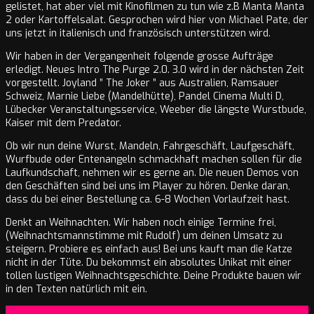
gelistet, hat aber viel mit Kinofilmen zu tun wie z.B Manta Manta
2 oder Kartoffelsalat. Gesprochen wird hier von Michael Pate, der
uns jetzt in italienisch und französisch unterstützen wird.
Wir haben in der Vergangenheit folgende grosse Aufträge
erledigt. Neues Intro The Purge 2.0. 3.0 wird in der nächsten Zeit
vorgestellt. Joyland ” The Joker ” aus Australien, Ramsauer
Schweiz, Marnie Liebe (Mandelhütte), Pandel Cinema Multi D,
Lübecker Veranstaltungsservice, Weeber die längste Wurstbude,
Kaiser mit dem Predator.
Ob wir nun deine Wurst, Mandeln, Fahrgeschäft, Laufgeschäft,
Wurfbude oder Entenangeln schmackhaft machen sollen für die
Laufkundschaft, nehmen wir es gerne an. Die neuen Demos von
den Geschäften sind bei uns im Player zu hören. Denke daran,
dass du bei einer Bestellung ca. 6-8 Wochen Vorlaufzeit hast.
Denkt an Weihnachten. Wir haben noch einige Termine frei,
(Weihnachtsmannstimme mit Rudolf) um deinen Umsatz zu
steigern. Probiere es einfach aus! Bei uns kauft man die Katze
nicht in der Tüte. Du bekommst ein absolutes Unikat mit einer
tollen lustigen Weihnachtsgeschichte. Deine Produkte bauen wir
in den Texten natürlich mit ein.
2023-
On:
15. August 2023