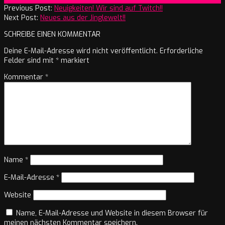
08-
Previous Post:
Neuigkeiten! Wir sind auf Twitch!!
15
Next Post:
Neues aus der Jinglewelt!!
SCHREIBE EINEN KOMMENTAR
Deine E-Mail-Adresse wird nicht veröffentlicht.
Erforderliche
Felder sind mit
*
markiert
Kommentar
*
Name
*
E-Mail-Adresse
*
Website
Name, E-Mail-Adresse und Website in diesem Browser für
meinen nächsten Kommentar speichern.