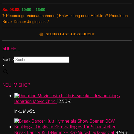
Sa. 08.08.
10:00 – 16:00
🎙️ Recordings Voiceaufnahmen ( Entwicklung neue Effekte )// Produktion
Break Dancer Jinglepack 7
🟠
STUDIO FAST AUSGEBUCHT
SUCHE…
Suche
×
NEU IM SHOP
Donation Movie Chris
12,90
€
inkl. MwSt.
Break Dancer Kult-Hymne – 3er-Musiktrack-Spezial
9,99
€