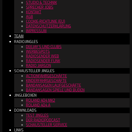
STUDIO & TECHNIK
SPRECHER JOBS
KONTAKT
AGB
COOKIE-RICHTLINIE (EU)
DATENSCHUTZERKLÄRUNG
IMPRESSUM
TEAM
RADIOJINGLES
DEEJAY´S UND CLUBS
WERBESPOTS
RADIOSENDER WEB
RADIOSENDER FUNK
RADIO JARGON
SCHAUSTELLER JINGLES
ACTIONFAHRGESCHÄFTE
KINDERFAHRGESCHÄFTE
BANDANSAGEN LAUFGESCHÄFTE
BANDANSAGEN SPIELE UND BUDEN
JINGLEBOXEN
ROLAND 404 MK2
ROLAND 404 A
DOWNLOADS
TEST JINGLES
DER RADIOPODCAST
SCHAUSTELLER SERVICE
LINKS