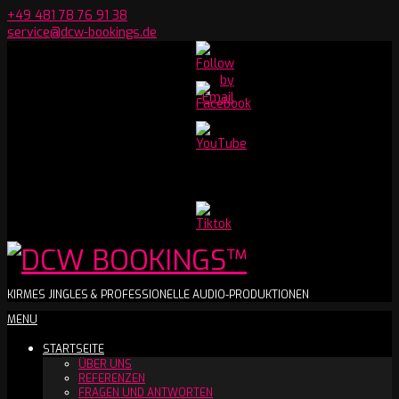
Skip
+49 481 78 76 91 38
to
service@dcw-bookings.de
content
Set
Youtube
Channel
ID
DCW
KIRMES JINGLES & PROFESSIONELLE AUDIO-PRODUKTIONEN
Secondary
MENU
BOOKINGS™
Navigation
STARTSEITE
Menu
ÜBER UNS
REFERENZEN
FRAGEN UND ANTWORTEN