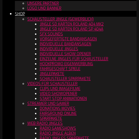
UNSERE PARTNER
LOGO UND BANNER
SHOP
SCHAUSTELLER JINGLE (GEWERBLICH)
JINGLE SD KARTEN ROLAND 404 MK2
JINGLE SD KARTEN ROLAND SP 404A
SFX SOUNDS
VORGEFERTIGTE BANDANSAGEN
INDIVIDUELLE BANDANSAGEN
INDIVIDUELLE JINGLES
INDIVIDUELLE SHOW OPENER
EINZELNE JINGLES FÜR SCHAUSTELLER
HOOKPROMO EIGENWERBUNG
FAHRGESCHÄFT SPIELE
JINGLEPAKETE
SCHAUSTELLER SPARPAKETE
VIDEOS FÜR SCHAUSTELLER
CLIPS UND IMAGEFILME
VIDEO SHOWOPENER
START STOP ANIMATIONEN
STREAMER UND GAMER
DONATIONS MOVIES
FAIRGROUND ONLINE
SPARPAKETE
WEB RADIO JINGLES
RADIO GAMESHOWS
RADIO JINGLE ALBEN
RADIO JINGLES SPARPAKETE