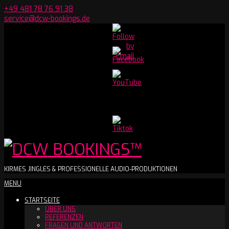
Skip
+49 481 78 76 91 38
to
service@dcw-bookings.de
content
Set
Youtube
Channel
ID
DCW
KIRMES JINGLES & PROFESSIONELLE AUDIO-PRODUKTIONEN
Secondary
MENU
BOOKINGS™
Navigation
STARTSEITE
Menu
ÜBER UNS
REFERENZEN
FRAGEN UND ANTWORTEN