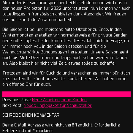
Alexander ist Synchronsprecher bei Nickelodeon und wird uns in
den neuen Projekten für 2022 unterstützen. Nun können wir auch
tolle Jingles in französisch anbieten dank Alexander. Wir freuen
uns auf eine tolle Zusammenarbeit.
Die Saison ist bei uns meistens Mitte Oktober zu Ende. In den
Wintermonaten erstellen wir normalerweise für private Sender
neue tolle Jingles. Leider kommt es dieses Jahr nicht in Frage, da
wir immer noch voll in der Saison stecken und für die
Weihnachtsmärkte Bandansagen herstellen. Unsere Saison geht
noch bis Mitte Dezember und fängt auch schon wieder im Januar
an. Also bleibt hier nicht viel Zeit, etwas tolles zu schaffe.
Trotzdem sind wir für Euch da und versuchen es immer pünktlich
zu schaffen. Ihr könnt uns weiter kontaktieren. Wir haben immer
ein offenes Ohr für euch.
2021-
On:
26. Oktober 2021
10-
Previous Post:
Neue Arbeiten, neue Kunden
26
Next Post:
Neues Jinglepaket für Schausteller
SCHREIBE EINEN KOMMENTAR
Deine E-Mail-Adresse wird nicht veröffentlicht.
Erforderliche
Felder sind mit
*
markiert