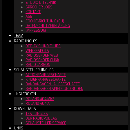
STUDIO & TECHNIK
SPRECHER JOBS
KONTAKT
AGB
COOKIE-RICHTLINIE (EU)
DATENSCHUTZERKLÄRUNG
IMPRESSUM
TEAM
RADIOJINGLES
DEEJAY´S UND CLUBS
WERBESPOTS
RADIOSENDER WEB
RADIOSENDER FUNK
RADIO JARGON
SCHAUSTELLER JINGLES
ACTIONFAHRGESCHÄFTE
KINDERFAHRGESCHÄFTE
BANDANSAGEN LAUFGESCHÄFTE
BANDANSAGEN SPIELE UND BUDEN
JINGLEBOXEN
ROLAND 404 MK2
ROLAND 404 A
DOWNLOADS
TEST JINGLES
DER RADIOPODCAST
SCHAUSTELLER SERVICE
LINKS