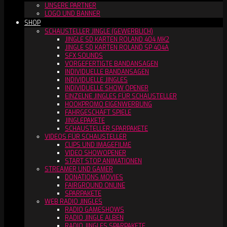
UNSERE PARTNER
LOGO UND BANNER
SHOP
SCHAUSTELLER JINGLE (GEWERBLICH)
JINGLE SD KARTEN ROLAND 404 MK2
JINGLE SD KARTEN ROLAND SP 404A
SFX SOUNDS
VORGEFERTIGTE BANDANSAGEN
INDIVIDUELLE BANDANSAGEN
INDIVIDUELLE JINGLES
INDIVIDUELLE SHOW OPENER
EINZELNE JINGLES FÜR SCHAUSTELLER
HOOKPROMO EIGENWERBUNG
FAHRGESCHÄFT SPIELE
JINGLEPAKETE
SCHAUSTELLER SPARPAKETE
VIDEOS FÜR SCHAUSTELLER
CLIPS UND IMAGEFILME
VIDEO SHOWOPENER
START STOP ANIMATIONEN
STREAMER UND GAMER
DONATIONS MOVIES
FAIRGROUND ONLINE
SPARPAKETE
WEB RADIO JINGLES
RADIO GAMESHOWS
RADIO JINGLE ALBEN
RADIO JINGLES SPARPAKETE