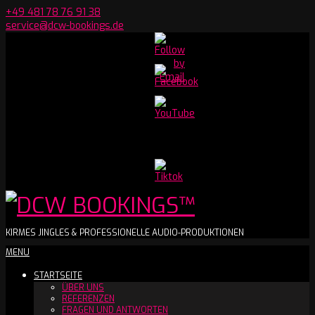
Skip
+49 481 78 76 91 38
to
service@dcw-bookings.de
content
Set
Youtube
Channel
ID
DCW
KIRMES JINGLES & PROFESSIONELLE AUDIO-PRODUKTIONEN
Secondary
MENU
BOOKINGS™
Navigation
STARTSEITE
Menu
ÜBER UNS
REFERENZEN
FRAGEN UND ANTWORTEN