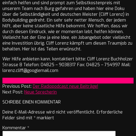
einfach helfen und sind prompt zum Selbstkostenpreis mit
unserem Team nach Burg gefahren und haben hier eine Doku
über die Selbständigkeit und deutschen Meister (Cliff Lorenz) in
Bodybuilding gedreht. Ein sehr sehr netter Mensch, der jedem
hilft, aber keine staatliche Hilfe bekommt. Wir hoffen, dass wir
durch diesen Eindruck, wie er momentan lebt, helfen können.
Vielleicht hat der Eine ja eine Idee, ein Jobangebot oder vielleicht
eine Investition übrig. Cliff Lorenz kämpft um diesen Traumjob zu
behalten. Hier ist das Teilen erwünscht.
Wer Hilfe anbieten kann, kontaktiert bitte: Cliff Lorenz Buchholzer
Strasse 8 Telefon: 04825 – 9038317 Fax: 04825 – 754997 Mail:
lorenz.cliff@googlemail.com
2021-
On:
19. März 2021
03-
Previous Post:
Der Radiopodcast neue Beiträge!
19
Next Post:
Neue Sprecherin
SCHREIBE EINEN KOMMENTAR
Deine E-Mail-Adresse wird nicht veröffentlicht.
Erforderliche
Felder sind mit
*
markiert
Kommentar
*