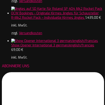
zzgl.
Versandkosten
R-Mk2 Rocket Pack – Individuelle Kirmes Jingles
1.435,00
€
inkl. MwSt.
zzgl.
Versandkosten
Show Opener International 3 german/english/francias
69,00
€
inkl. MwSt.
ABONNIERE UNS