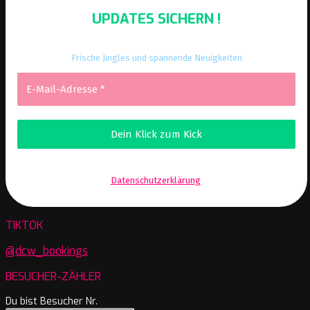
UPDATES SICHERN !
Frische Jingles und spannende Neuigkeiten
Wir senden keinen Spam! Erfahre mehr in unserer
Datenschutzerklärung
.
TIKTOK
@dcw_bookings
BESUCHER-ZÄHLER
Du bist Besucher Nr.