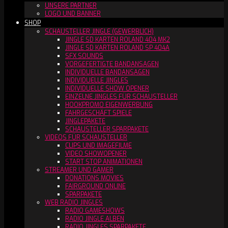
UNSERE PARTNER
LOGO UND BANNER
SHOP
SCHAUSTELLER JINGLE (GEWERBLICH)
JINGLE SD KARTEN ROLAND 404 MK2
JINGLE SD KARTEN ROLAND SP 404A
SFX SOUNDS
VORGEFERTIGTE BANDANSAGEN
INDIVIDUELLE BANDANSAGEN
INDIVIDUELLE JINGLES
INDIVIDUELLE SHOW OPENER
EINZELNE JINGLES FÜR SCHAUSTELLER
HOOKPROMO EIGENWERBUNG
FAHRGESCHÄFT SPIELE
JINGLEPAKETE
SCHAUSTELLER SPARPAKETE
VIDEOS FÜR SCHAUSTELLER
CLIPS UND IMAGEFILME
VIDEO SHOWOPENER
START STOP ANIMATIONEN
STREAMER UND GAMER
DONATIONS MOVIES
FAIRGROUND ONLINE
SPARPAKETE
WEB RADIO JINGLES
RADIO GAMESHOWS
RADIO JINGLE ALBEN
RADIO JINGLES SPARPAKETE