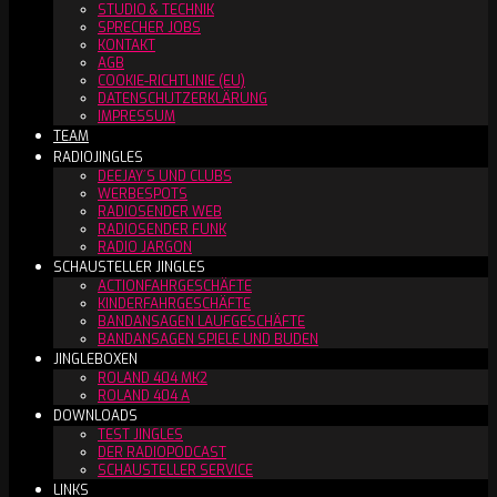
STUDIO & TECHNIK
SPRECHER JOBS
KONTAKT
AGB
COOKIE-RICHTLINIE (EU)
DATENSCHUTZERKLÄRUNG
IMPRESSUM
TEAM
RADIOJINGLES
DEEJAY´S UND CLUBS
WERBESPOTS
RADIOSENDER WEB
RADIOSENDER FUNK
RADIO JARGON
SCHAUSTELLER JINGLES
ACTIONFAHRGESCHÄFTE
KINDERFAHRGESCHÄFTE
BANDANSAGEN LAUFGESCHÄFTE
BANDANSAGEN SPIELE UND BUDEN
JINGLEBOXEN
ROLAND 404 MK2
ROLAND 404 A
DOWNLOADS
TEST JINGLES
DER RADIOPODCAST
SCHAUSTELLER SERVICE
LINKS