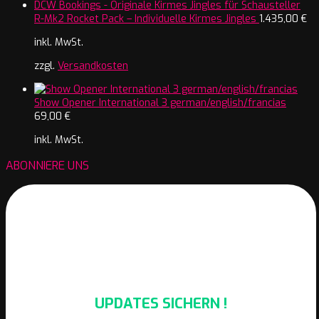
R-Mk2 Rocket Pack – Individuelle Kirmes Jingles
1.435,00
€
inkl. MwSt.
zzgl.
Versandkosten
Show Opener International 3 german/english/francias
69,00
€
inkl. MwSt.
ABONNIERE UNS
UPDATES SICHERN !