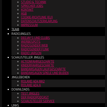
STUDIO & TECHNIK
SPRECHER JOBS
KONTAKT
AGB
COOKIE-RICHTLINIE (EU)
DATENSCHUTZERKLÄRUNG
IMPRESSUM
TEAM
RADIOJINGLES
DEEJAY´S UND CLUBS
WERBESPOTS
RADIOSENDER WEB
RADIOSENDER FUNK
RADIO JARGON
SCHAUSTELLER JINGLES
ACTIONFAHRGESCHÄFTE
KINDERFAHRGESCHÄFTE
BANDANSAGEN LAUFGESCHÄFTE
BANDANSAGEN SPIELE UND BUDEN
JINGLEBOXEN
ROLAND 404 MK2
ROLAND 404 A
DOWNLOADS
TEST JINGLES
DER RADIOPODCAST
SCHAUSTELLER SERVICE
LINKS