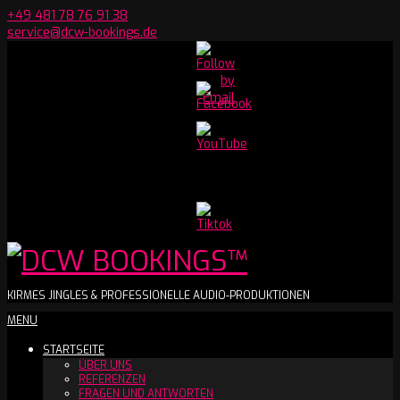
Skip
+49 481 78 76 91 38
to
service@dcw-bookings.de
content
Set
Youtube
Channel
ID
DCW
KIRMES JINGLES & PROFESSIONELLE AUDIO-PRODUKTIONEN
Secondary
MENU
BOOKINGS™
Navigation
STARTSEITE
Menu
ÜBER UNS
REFERENZEN
FRAGEN UND ANTWORTEN