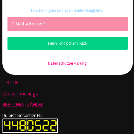
Frische Jingles und spannende Neuigkeiten
Wir senden keinen Spam! Erfahre mehr in unserer
Datenschutzerklärung
.
TIKTOK
@dcw_bookings
BESUCHER-ZÄHLER
Du bist Besucher Nr.