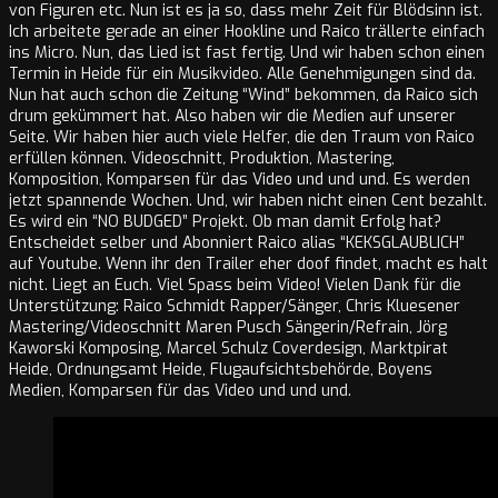
von Figuren etc. Nun ist es ja so, dass mehr Zeit für Blödsinn ist.
Ich arbeitete gerade an einer Hookline und Raico trällerte einfach
ins Micro. Nun, das Lied ist fast fertig. Und wir haben schon einen
Termin in Heide für ein Musikvideo. Alle Genehmigungen sind da.
Nun hat auch schon die Zeitung “Wind” bekommen, da Raico sich
drum gekümmert hat. Also haben wir die Medien auf unserer
Seite. Wir haben hier auch viele Helfer, die den Traum von Raico
erfüllen können. Videoschnitt, Produktion, Mastering,
Komposition, Komparsen für das Video und und und. Es werden
jetzt spannende Wochen. Und, wir haben nicht einen Cent bezahlt.
Es wird ein “NO BUDGED” Projekt. Ob man damit Erfolg hat?
Entscheidet selber und Abonniert Raico alias “KEKSGLAUBLICH”
auf Youtube. Wenn ihr den Trailer eher doof findet, macht es halt
nicht. Liegt an Euch. Viel Spass beim Video! Vielen Dank für die
Unterstützung: Raico Schmidt Rapper/Sänger, Chris Kluesener
Mastering/Videoschnitt Maren Pusch Sängerin/Refrain, Jörg
Kaworski Komposing, Marcel Schulz Coverdesign, Marktpirat
Heide, Ordnungsamt Heide, Flugaufsichtsbehörde, Boyens
Medien, Komparsen für das Video und und und.