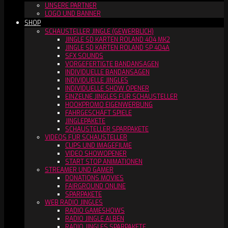
UNSERE PARTNER
LOGO UND BANNER
SHOP
SCHAUSTELLER JINGLE (GEWERBLICH)
JINGLE SD KARTEN ROLAND 404 MK2
JINGLE SD KARTEN ROLAND SP 404A
SFX SOUNDS
VORGEFERTIGTE BANDANSAGEN
INDIVIDUELLE BANDANSAGEN
INDIVIDUELLE JINGLES
INDIVIDUELLE SHOW OPENER
EINZELNE JINGLES FÜR SCHAUSTELLER
HOOKPROMO EIGENWERBUNG
FAHRGESCHÄFT SPIELE
JINGLEPAKETE
SCHAUSTELLER SPARPAKETE
VIDEOS FÜR SCHAUSTELLER
CLIPS UND IMAGEFILME
VIDEO SHOWOPENER
START STOP ANIMATIONEN
STREAMER UND GAMER
DONATIONS MOVIES
FAIRGROUND ONLINE
SPARPAKETE
WEB RADIO JINGLES
RADIO GAMESHOWS
RADIO JINGLE ALBEN
RADIO JINGLES SPARPAKETE