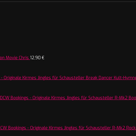
on Movie Chris
12,90
€
Break Dancer Kult-Hymne
R-Mk2 Boos
R-Mk2 Rocke