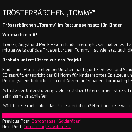
TRÖSTERBÄRCHEN „TOMMY“
Trösterbärchen „Tommy“ im Rettungseinsatz für Kinder
Wir machen mit!
Tränen, Angst und Panik – wenn Kinder verunglücken, haben es die R
mittlerweile auf das Trösterbärchen Tommy – so wie jetzt auch d
Deshalb unterstützen wir das Projekt
Kinder und Eltern stehen bei Unfällen häufig unter Stress und Sch
CE geprüft, entspricht der EN-Norm für kindgerechtes Spielzeug und
Rettungsdienstmitarbeitern und Ärzten aufzubauen. Tommy begleit
Mithilfe der Unterstützung vieler örtlicher Unternehmen ist das
sehr gerne anschließen.
Möchten Sie mehr über das Projekt erfahren? Hier finden Sie weit
2020-
On:
22. April 2020
04-
Previous Post:
Bandansage “Goldgräber”
22
Next Post:
Corona Jingles Volume 2