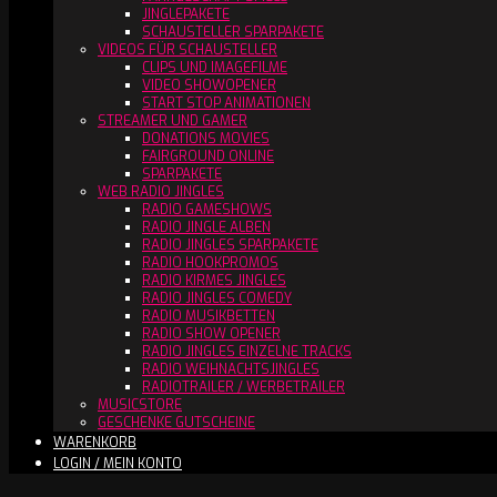
JINGLEPAKETE
SCHAUSTELLER SPARPAKETE
VIDEOS FÜR SCHAUSTELLER
CLIPS UND IMAGEFILME
VIDEO SHOWOPENER
START STOP ANIMATIONEN
STREAMER UND GAMER
DONATIONS MOVIES
FAIRGROUND ONLINE
SPARPAKETE
WEB RADIO JINGLES
RADIO GAMESHOWS
RADIO JINGLE ALBEN
RADIO JINGLES SPARPAKETE
RADIO HOOKPROMOS
RADIO KIRMES JINGLES
RADIO JINGLES COMEDY
RADIO MUSIKBETTEN
RADIO SHOW OPENER
RADIO JINGLES EINZELNE TRACKS
RADIO WEIHNACHTSJINGLES
RADIOTRAILER / WERBETRAILER
MUSICSTORE
GESCHENKE GUTSCHEINE
WARENKORB
LOGIN / MEIN KONTO