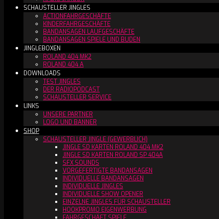
SCHAUSTELLER JINGLES
ACTIONFAHRGESCHÄFTE
KINDERFAHRGESCHÄFTE
BANDANSAGEN LAUFGESCHÄFTE
BANDANSAGEN SPIELE UND BUDEN
JINGLEBOXEN
ROLAND 404 MK2
ROLAND 404 A
DOWNLOADS
TEST JINGLES
DER RADIOPODCAST
SCHAUSTELLER SERVICE
LINKS
UNSERE PARTNER
LOGO UND BANNER
SHOP
SCHAUSTELLER JINGLE (GEWERBLICH)
JINGLE SD KARTEN ROLAND 404 MK2
JINGLE SD KARTEN ROLAND SP 404A
SFX SOUNDS
VORGEFERTIGTE BANDANSAGEN
INDIVIDUELLE BANDANSAGEN
INDIVIDUELLE JINGLES
INDIVIDUELLE SHOW OPENER
EINZELNE JINGLES FÜR SCHAUSTELLER
HOOKPROMO EIGENWERBUNG
FAHRGESCHÄFT SPIELE