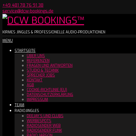
Skip
+49 481 78 76 91 38
to
service@dcw-bookings.de
content
DCW
KIRMES JINGLES & PROFESSIONELLE AUDIO-PRODUKTIONEN
Secondary
MENU
BOOKINGS™
Navigation
STARTSEITE
Menu
ÜBER UNS
REFERENZEN
FRAGEN UND ANTWORTEN
STUDIO & TECHNIK
SPRECHER JOBS
KONTAKT
AGB
COOKIE-RICHTLINIE (EU)
DATENSCHUTZERKLÄRUNG
IMPRESSUM
TEAM
RADIOJINGLES
DEEJAY´S UND CLUBS
WERBESPOTS
RADIOSENDER WEB
RADIOSENDER FUNK
RADIO JARGON