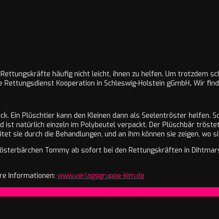
ettungskräfte häufig nicht leicht, ihnen zu helfen. Um trotzdem schn
ie Rettungsdienst Kooperation in Schleswig-Holstein gGmbH
.
Wir find
ock. Ein Plüschtier kann den Kleinen dann als Seelentröster helfen.
 ist natürlich einzeln im Polybeutel verpackt. Der Plüschbär tröstet
et sie durch die Behandlungen, und an ihm können sie zeigen, wo s
 Trösterbärchen Tommy ab sofort bei den Rettungskräften in Dihtma
ere Informationen:
www.verlagsgruppe-kim.de