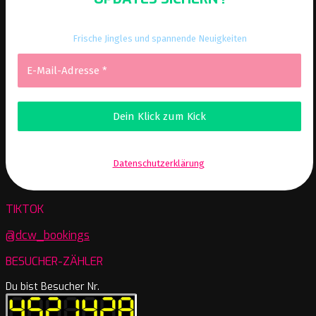
Frische Jingles und spannende Neuigkeiten
Wir senden keinen Spam! Erfahre mehr in unserer
Datenschutzerklärung
.
TIKTOK
@dcw_bookings
BESUCHER-ZÄHLER
Du bist Besucher Nr.