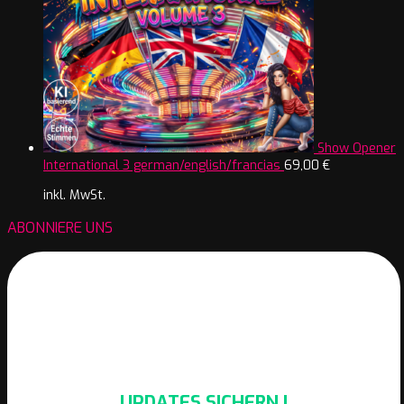
Show Opener
International 3 german/english/francias
69,00
€
inkl. MwSt.
ABONNIERE UNS
UPDATES SICHERN !