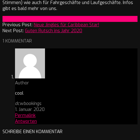
Stimmen) wie auch für Fahrgeschäfte und Laufgeschäfte. Infos
gibt es bald mehr von uns.
2019-
On:
23. Dezember 2019
12-
Previous Post:
Neue Jingles für Caribbean Star!
23
Next Post:
Guten Rutsch ins Jahr 2020
1 KOMMENTAR
Author
cool
dcwbookings
1. Januar 2020
Permalink
Antworten
SCHREIBE EINEN KOMMENTAR