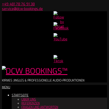
Skip
+49 481 78 76 91 38
to
service@dcw-bookings.de
content
Set
Youtube
Channel
ID
DCW
KIRMES JINGLES & PROFESSIONELLE AUDIO-PRODUKTIONEN
Secondary
MENU
BOOKINGS™
Navigation
STARTSEITE
Menu
ÜBER UNS
REFERENZEN
FRAGEN UND ANTWORTEN