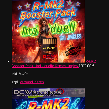
R-Mk2
Booster Pack - Individuelle Kirmes Jingles
1.812,00
€
inkl. MwSt.
zzgl.
Versandkosten