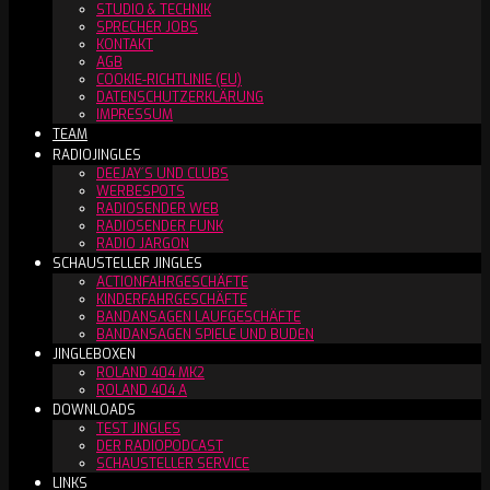
STUDIO & TECHNIK
SPRECHER JOBS
KONTAKT
AGB
COOKIE-RICHTLINIE (EU)
DATENSCHUTZERKLÄRUNG
IMPRESSUM
TEAM
RADIOJINGLES
DEEJAY´S UND CLUBS
WERBESPOTS
RADIOSENDER WEB
RADIOSENDER FUNK
RADIO JARGON
SCHAUSTELLER JINGLES
ACTIONFAHRGESCHÄFTE
KINDERFAHRGESCHÄFTE
BANDANSAGEN LAUFGESCHÄFTE
BANDANSAGEN SPIELE UND BUDEN
JINGLEBOXEN
ROLAND 404 MK2
ROLAND 404 A
DOWNLOADS
TEST JINGLES
DER RADIOPODCAST
SCHAUSTELLER SERVICE
LINKS