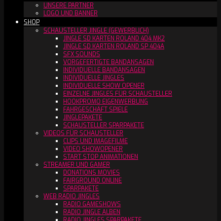
UNSERE PARTNER
LOGO UND BANNER
SHOP
SCHAUSTELLER JINGLE (GEWERBLICH)
JINGLE SD KARTEN ROLAND 404 MK2
JINGLE SD KARTEN ROLAND SP 404A
SFX SOUNDS
VORGEFERTIGTE BANDANSAGEN
INDIVIDUELLE BANDANSAGEN
INDIVIDUELLE JINGLES
INDIVIDUELLE SHOW OPENER
EINZELNE JINGLES FÜR SCHAUSTELLER
HOOKPROMO EIGENWERBUNG
FAHRGESCHÄFT SPIELE
JINGLEPAKETE
SCHAUSTELLER SPARPAKETE
VIDEOS FÜR SCHAUSTELLER
CLIPS UND IMAGEFILME
VIDEO SHOWOPENER
START STOP ANIMATIONEN
STREAMER UND GAMER
DONATIONS MOVIES
FAIRGROUND ONLINE
SPARPAKETE
WEB RADIO JINGLES
RADIO GAMESHOWS
RADIO JINGLE ALBEN
RADIO JINGLES SPARPAKETE