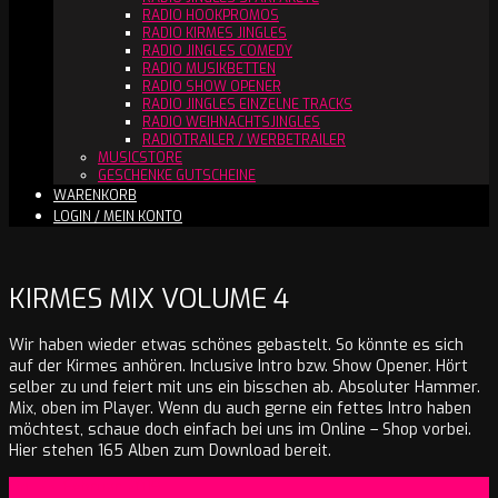
RADIO HOOKPROMOS
RADIO KIRMES JINGLES
RADIO JINGLES COMEDY
RADIO MUSIKBETTEN
RADIO SHOW OPENER
RADIO JINGLES EINZELNE TRACKS
RADIO WEIHNACHTSJINGLES
RADIOTRAILER / WERBETRAILER
MUSICSTORE
GESCHENKE GUTSCHEINE
WARENKORB
LOGIN / MEIN KONTO
KIRMES MIX VOLUME 4
Wir haben wieder etwas schönes gebastelt. So könnte es sich
auf der Kirmes anhören. Inclusive Intro bzw. Show Opener. Hört
selber zu und feiert mit uns ein bisschen ab. Absoluter Hammer.
Mix, oben im Player. Wenn du auch gerne ein fettes Intro haben
möchtest, schaue doch einfach bei uns im Online – Shop vorbei.
Hier stehen 165 Alben zum Download bereit.
2019-
On:
23. Februar 2019