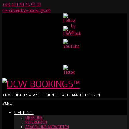
Skip
+49 481 78 76 91 38
to
service@dcw-bookings.de
content
Set
Youtube
Channel
ID
DCW
KIRMES JINGLES & PROFESSIONELLE AUDIO-PRODUKTIONEN
Secondary
MENU
BOOKINGS™
Navigation
STARTSEITE
Menu
ÜBER UNS
REFERENZEN
FRAGEN UND ANTWORTEN