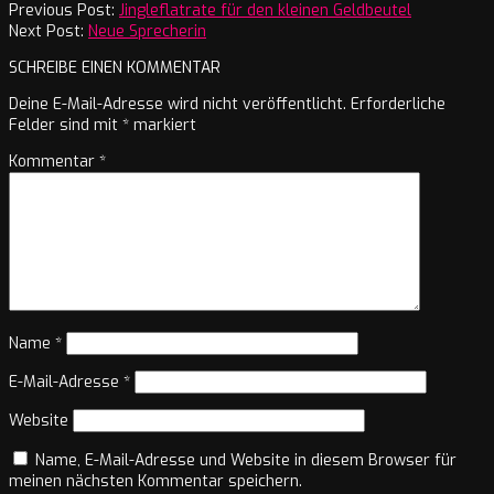
02-
Previous Post:
Jingleflatrate für den kleinen Geldbeutel
23
Next Post:
Neue Sprecherin
SCHREIBE EINEN KOMMENTAR
Deine E-Mail-Adresse wird nicht veröffentlicht.
Erforderliche
Felder sind mit
*
markiert
Kommentar
*
Name
*
E-Mail-Adresse
*
Website
Name, E-Mail-Adresse und Website in diesem Browser für
meinen nächsten Kommentar speichern.