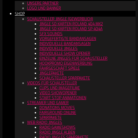
UNSERE PARTNER
LOGO UND BANNER
SHOP
SCHAUSTELLER JINGLE (GEWERBLICH)
JINGLE SD KARTEN ROLAND 404 MK2
JINGLE SD KARTEN ROLAND SP 404A
SFX SOUNDS
VORGEFERTIGTE BANDANSAGEN
INDIVIDUELLE BANDANSAGEN
INDIVIDUELLE JINGLES
INDIVIDUELLE SHOW OPENER
EINZELNE JINGLES FÜR SCHAUSTELLER
HOOKPROMO EIGENWERBUNG
FAHRGESCHÄFT SPIELE
JINGLEPAKETE
SCHAUSTELLER SPARPAKETE
VIDEOS FÜR SCHAUSTELLER
CLIPS UND IMAGEFILME
VIDEO SHOWOPENER
START STOP ANIMATIONEN
STREAMER UND GAMER
DONATIONS MOVIES
FAIRGROUND ONLINE
SPARPAKETE
WEB RADIO JINGLES
RADIO GAMESHOWS
RADIO JINGLE ALBEN
RADIO JINGLES SPARPAKETE