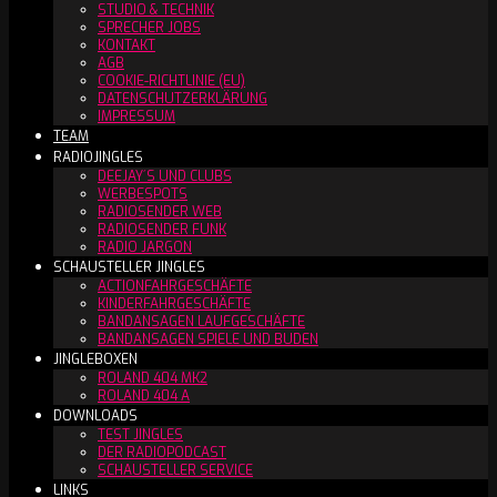
STUDIO & TECHNIK
SPRECHER JOBS
KONTAKT
AGB
COOKIE-RICHTLINIE (EU)
DATENSCHUTZERKLÄRUNG
IMPRESSUM
TEAM
RADIOJINGLES
DEEJAY´S UND CLUBS
WERBESPOTS
RADIOSENDER WEB
RADIOSENDER FUNK
RADIO JARGON
SCHAUSTELLER JINGLES
ACTIONFAHRGESCHÄFTE
KINDERFAHRGESCHÄFTE
BANDANSAGEN LAUFGESCHÄFTE
BANDANSAGEN SPIELE UND BUDEN
JINGLEBOXEN
ROLAND 404 MK2
ROLAND 404 A
DOWNLOADS
TEST JINGLES
DER RADIOPODCAST
SCHAUSTELLER SERVICE
LINKS