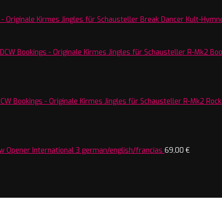
Break Dancer Kult-Hymne
R-Mk2 Boos
R-Mk2 Rocke
w Opener International 3 german/english/francias
69,00
€