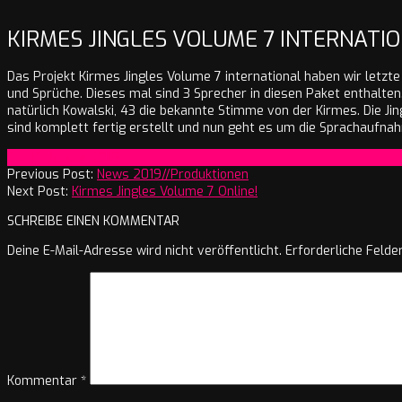
KIRMES JINGLES VOLUME 7 INTERNATI
Das Projekt Kirmes Jingles Volume 7 international haben wir letzt
und Sprüche. Dieses mal sind 3 Sprecher in diesen Paket enthalten.
natürlich Kowalski, 43 die bekannte Stimme von der Kirmes. Die Jing
sind komplett fertig erstellt und nun geht es um die Sprachaufn
2019-
On:
15. Januar 2019
01-
Previous Post:
News 2019//Produktionen
15
Next Post:
Kirmes Jingles Volume 7 Online!
SCHREIBE EINEN KOMMENTAR
Deine E-Mail-Adresse wird nicht veröffentlicht.
Erforderliche Felde
Kommentar
*