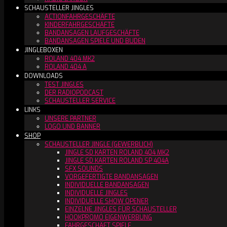
SCHAUSTELLER JINGLES
ACTIONFAHRGESCHÄFTE
KINDERFAHRGESCHÄFTE
BANDANSAGEN LAUFGESCHÄFTE
BANDANSAGEN SPIELE UND BUDEN
JINGLEBOXEN
ROLAND 404 MK2
ROLAND 404 A
DOWNLOADS
TEST JINGLES
DER RADIOPODCAST
SCHAUSTELLER SERVICE
LINKS
UNSERE PARTNER
LOGO UND BANNER
SHOP
SCHAUSTELLER JINGLE (GEWERBLICH)
JINGLE SD KARTEN ROLAND 404 MK2
JINGLE SD KARTEN ROLAND SP 404A
SFX SOUNDS
VORGEFERTIGTE BANDANSAGEN
INDIVIDUELLE BANDANSAGEN
INDIVIDUELLE JINGLES
INDIVIDUELLE SHOW OPENER
EINZELNE JINGLES FÜR SCHAUSTELLER
HOOKPROMO EIGENWERBUNG
FAHRGESCHÄFT SPIELE