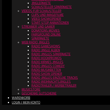
JINGLEPAKETE
SCHAUSTELLER SPARPAKETE
VIDEOS FÜR SCHAUSTELLER
CLIPS UND IMAGEFILME
VIDEO SHOWOPENER
START STOP ANIMATIONEN
STREAMER UND GAMER
DONATIONS MOVIES
FAIRGROUND ONLINE
SPARPAKETE
WEB RADIO JINGLES
RADIO GAMESHOWS
RADIO JINGLE ALBEN
RADIO JINGLES SPARPAKETE
RADIO HOOKPROMOS
RADIO KIRMES JINGLES
RADIO JINGLES COMEDY
RADIO MUSIKBETTEN
RADIO SHOW OPENER
RADIO JINGLES EINZELNE TRACKS
RADIO WEIHNACHTSJINGLES
RADIOTRAILER / WERBETRAILER
MUSICSTORE
GESCHENKE GUTSCHEINE
WARENKORB
LOGIN / MEIN KONTO