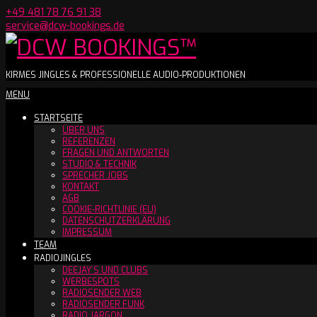
Skip
+49 481 78 76 91 38
to
service@dcw-bookings.de
content
DCW
KIRMES JINGLES & PROFESSIONELLE AUDIO-PRODUKTIONEN
Secondary
MENU
BOOKINGS™
Navigation
STARTSEITE
Menu
ÜBER UNS
REFERENZEN
FRAGEN UND ANTWORTEN
STUDIO & TECHNIK
SPRECHER JOBS
KONTAKT
AGB
COOKIE-RICHTLINIE (EU)
DATENSCHUTZERKLÄRUNG
IMPRESSUM
TEAM
RADIOJINGLES
DEEJAY´S UND CLUBS
WERBESPOTS
RADIOSENDER WEB
RADIOSENDER FUNK
RADIO JARGON