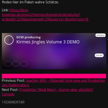
finden hier im Paket wahre Schätze.
Link:
https://dcw-
bookings.de/shop2/themes/kategorie/detail.php?
artikelid=229&kategorieid=29&source=1&refertype=8
2018-
On:
5. April 2018
04-
Previous Post:
Joachim Witt – Rübezahl Interview und Produktion
05
des Radiotrailers
Next Post:
Produktion “Modi Marci – Dumm aber glücklich”
Comedy
1 KOMMENTAR