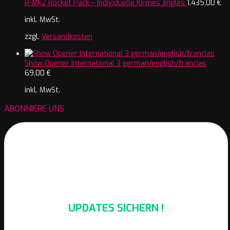
R-Mk2 Rocket Pack – Individuelle Kirmes Jingles
1.435,00
€
inkl. MwSt.
zzgl.
Versandkosten
Show Opener International 3 german/english/francias
69,00
€
inkl. MwSt.
ABONNIERE UNS
UPDATES SICHERN !