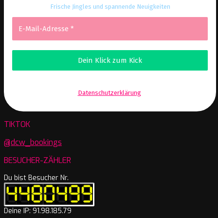
Frische Jingles und spannende Neuigkeiten
Wir senden keinen Spam! Erfahre mehr in unserer
Datenschutzerklärung
.
TIKTOK
@dcw_bookings
BESUCHER-ZÄHLER
Du bist Besucher Nr.
Deine IP: 91.98.185.79