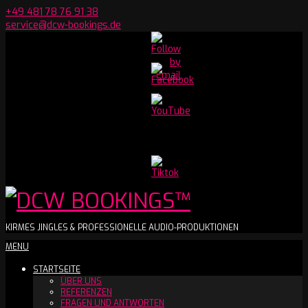
Skip
+49 481 78 76 91 38
to
service@dcw-bookings.de
content
Set
Youtube
Channel
ID
DCW
KIRMES JINGLES & PROFESSIONELLE AUDIO-PRODUKTIONEN
Secondary
MENU
BOOKINGS™
Navigation
STARTSEITE
Menu
ÜBER UNS
REFERENZEN
FRAGEN UND ANTWORTEN