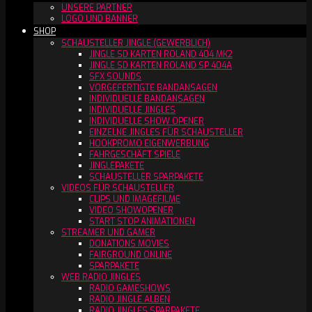
UNSERE PARTNER
LOGO UND BANNER
SHOP
SCHAUSTELLER JINGLE (GEWERBLICH)
JINGLE SD KARTEN ROLAND 404 MK2
JINGLE SD KARTEN ROLAND SP 404A
SFX SOUNDS
VORGEFERTIGTE BANDANSAGEN
INDIVIDUELLE BANDANSAGEN
INDIVIDUELLE JINGLES
INDIVIDUELLE SHOW OPENER
EINZELNE JINGLES FÜR SCHAUSTELLER
HOOKPROMO EIGENWERBUNG
FAHRGESCHÄFT SPIELE
JINGLEPAKETE
SCHAUSTELLER SPARPAKETE
VIDEOS FÜR SCHAUSTELLER
CLIPS UND IMAGEFILME
VIDEO SHOWOPENER
START STOP ANIMATIONEN
STREAMER UND GAMER
DONATIONS MOVIES
FAIRGROUND ONLINE
SPARPAKETE
WEB RADIO JINGLES
RADIO GAMESHOWS
RADIO JINGLE ALBEN
RADIO JINGLES SPARPAKETE