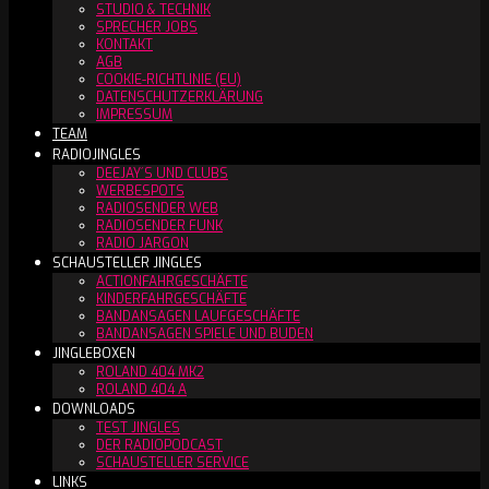
STUDIO & TECHNIK
SPRECHER JOBS
KONTAKT
AGB
COOKIE-RICHTLINIE (EU)
DATENSCHUTZERKLÄRUNG
IMPRESSUM
TEAM
RADIOJINGLES
DEEJAY´S UND CLUBS
WERBESPOTS
RADIOSENDER WEB
RADIOSENDER FUNK
RADIO JARGON
SCHAUSTELLER JINGLES
ACTIONFAHRGESCHÄFTE
KINDERFAHRGESCHÄFTE
BANDANSAGEN LAUFGESCHÄFTE
BANDANSAGEN SPIELE UND BUDEN
JINGLEBOXEN
ROLAND 404 MK2
ROLAND 404 A
DOWNLOADS
TEST JINGLES
DER RADIOPODCAST
SCHAUSTELLER SERVICE
LINKS